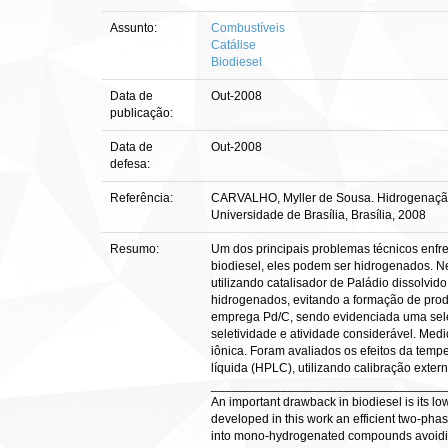
Assunto:
Combustíveis
Catálise
Biodiesel
Data de
Out-2008
publicação:
Data de
Out-2008
defesa:
Referência:
CARVALHO, Myller de Sousa. Hidrogenação se
Universidade de Brasília, Brasília, 2008
Resumo:
Um dos principais problemas técnicos enfren
biodiesel, eles podem ser hidrogenados. Nes
utilizando catalisador de Paládio dissolvid
hidrogenados, evitando a formação de produ
emprega Pd/C, sendo evidenciada uma seletiv
seletividade e atividade considerável. Me
iônica. Foram avaliados os efeitos da temp
líquida (HPLC), utilizando calibração exter
_________________________________
An important drawback in biodiesel is its low 
developed in this work an efficient two-phas
into mono-hydrogenated compounds avoiding