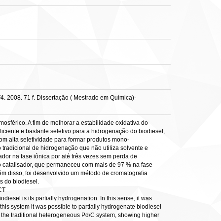
4. 2008. 71 f. Dissertação ( Mestrado em Química)-
osférico. A fim de melhorar a estabilidade oxidativa do
ficiente e bastante seletivo para a hidrogenação do biodiesel,
com alta seletividade para formar produtos mono-
tradicional de hidrogenação que não utiliza solvente e
ador na fase iônica por até três vezes sem perda de
do catalisador, que permaneceu com mais de 97 % na fase
lém disso, foi desenvolvido um método de cromatografia
s do biodiesel.
CT
diesel is its partially hydrogenation. In this sense, it was
this system it was possible to partially hydrogenate biodiesel
the traditional heterogeneous Pd/C system, showing higher