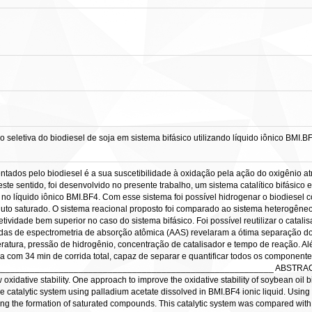
letiva do biodiesel de soja em sistema bifásico utilizando líquido iônico BMI.BF
tados pelo biodiesel é a sua suscetibilidade à oxidação pela ação do oxigênio atm
te sentido, foi desenvolvido no presente trabalho, um sistema catalítico bifásico e
o no líquido iônico BMI.BF4. Com esse sistema foi possível hidrogenar o biodiesel 
to saturado. O sistema reacional proposto foi comparado ao sistema heterogêneo 
idade bem superior no caso do sistema bifásico. Foi possível reutilizar o catalis
didas de espectrometria de absorção atômica (AAS) revelaram a ótima separação 
eratura, pressão de hidrogênio, concentração de catalisador e tempo de reação. A
na com 34 min de corrida total, capaz de separar e quantificar todos os componente
_________________________________________________________ ABSTRA
oxidative stability. One approach to improve the oxidative stability of soybean oil bio
e catalytic system using palladium acetate dissolved in BMI.BF4 ionic liquid. Using 
 the formation of saturated compounds. This catalytic system was compared with 