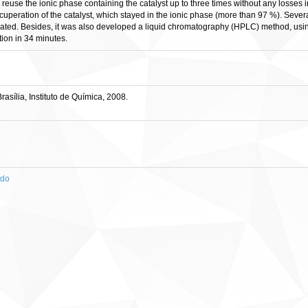
d reuse the ionic phase containing the catalyst up to three times without any losses 
uperation of the catalyst, which stayed in the ionic phase (more than 97 %). Seve
ated. Besides, it was also developed a liquid chromatography (HPLC) method, using
ction in 34 minutes.
sília, Instituto de Química, 2008.
ado