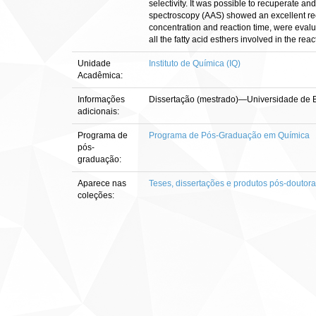
selectivity. It was possible to recuperate an
spectroscopy (AAS) showed an excellent rec
concentration and reaction time, were evalu
all the fatty acid esthers involved in the rea
Unidade
Instituto de Química (IQ)
Acadêmica:
Informações
Dissertação (mestrado)—Universidade de Bra
adicionais:
Programa de
Programa de Pós-Graduação em Química
pós-
graduação:
Aparece nas
Teses, dissertações e produtos pós-doutor
coleções: