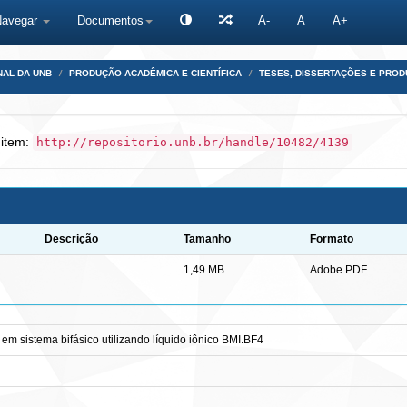
Navegar
Documentos
A-
A
A+
NAL DA UNB
PRODUÇÃO ACADÊMICA E CIENTÍFICA
TESES, DISSERTAÇÕES E PRO
 item:
http://repositorio.unb.br/handle/10482/4139
Descrição
Tamanho
Formato
1,49 MB
Adobe PDF
em sistema bifásico utilizando líquido iônico BMI.BF4