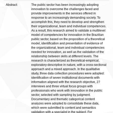
Abstract:
The public sector has been increasingly adopting
innovation to overcome the challenges faced and
provide improvements in the services offered in
response to an increasingly demanding society. To
accomplish this, they need to develop and strengthen
their organizational, team and individual competences.
As a result, this research aimed to validate a multilevel
model of competencies for innovation in the Brazilian
public sector, based on the proposition of a theoretical
model, identification and presentation of evidence of
the organizational, team and individual competencies
needed for innovation, as well as the validation of the
relationship between skills at different levels. The
research is characterized as theoretical-empirical,
exploratory-descriptive in nature, with a cross-sectional
approach and a mixed approach. In the qualitative
study, three data collection procedures were adopted:
identification of seven institutional documents with
information aligned with the research objective, 27
interviews and three virtual focus groups with
professionals who work with innovation in the public
sector, selected with sampling by judgment.
Documentary and thematic categorical content
analyzes were adopted to consolidate these data,
which were submitted to content and semantics
validation with a specialist in the subject. For