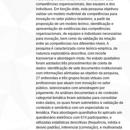
competências organizacionais, das equipes e dos
indivíduos. Em função disto, esta pesquisa objetivou
validar um modelo multinível de competências para
inovação no setor público brasileiro, a partir da
proposição de um modelo teórico, identificação e
apresentação de evidências das competências
organizacionais, de equipes e individuais necessárias
para inovação, bem como da validação da relação
entre as competências nos diferentes níveis. A
pesquisa é caracterizada como teórico-empírica, de
natureza exploratória-descritiva, com recorte
transversal e abordagem mista. No estudo qualitativo
foram adotados três procedimentos de coleta de
dados: identificação de sete documentos institucionais
com informações alinhadas ao objetivo da pesquisa,
27 entrevistas e três grupos focais virtuais com
profissionais que atuam com inovação no setor
público, selecionados com amostragem por
julgamento. As análises documentais e de conteúdo
categorial temática foram adotadas para consolidar
estes dados, os quais foram submetidos à validação de
conteúdo e semântica com um especialista na
temática. Para abordagem quantitativa foi aplicado um
questionário eletrônico com 674 participantes, e
utilizadas estatísticas descritivas (frequência, média e
desvio padrão), inferencial (correlação), e multivariada