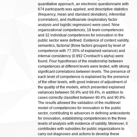
quantitative approach, an electronic questionnaire with
674 participants was applied, and descriptive statistics
(frequency, mean and standard deviation), inferential
(correlation), and multivariate (exploratory factor
analysis and logistic regression) were used. Nine
organizational competences, 18 team competences
and 32 individual competences for innovation in the
public sector were defined. Evidence of content validity,
semantics, factorial (three factors grouped by level of
competence with 77.35% of explained variance) and
internal consistency (0.992 Cronbach’s alpha) were
found. Four hypotheses of the relationship between
competences at different levels were tested, with strong
significant correlations between levels. The presence of
each level of competence is explained by the presence
of the other levels, with good indexes of adjustment of
the quality of the models, which presented explained
variances between 56.9% and 69.4%, in addition to
cases correctly classified between 90.4% and 90.9%.
The results allowed the validation of the multilevel
model of competencies for innovation in the public
sector, contributing to advances in defining antecedents
for innovation, establishing competencies in the three
levels of analysis with evidence of validity. Moreover, it
contributes with subsidies for public organizations to
carry out diagnoses and actions to develop these