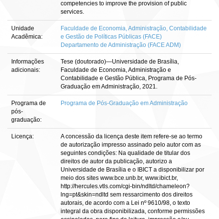
competencies to improve the provision of public
services.
Unidade
Faculdade de Economia, Administração, Contabilidade
Acadêmica:
e Gestão de Políticas Públicas (FACE)
Departamento de Administração (FACE ADM)
Informações
Tese (doutorado)—Universidade de Brasília,
adicionais:
Faculdade de Economia, Administração e
Contabilidade e Gestão Pública, Programa de Pós-
Graduação em Administração, 2021.
Programa de
Programa de Pós-Graduação em Administração
pós-
graduação:
Licença:
A concessão da licença deste item refere-se ao termo
de autorização impresso assinado pelo autor com as
seguintes condições: Na qualidade de titular dos
direitos de autor da publicação, autorizo a
Universidade de Brasília e o IBICT a disponibilizar por
meio dos sites www.bce.unb.br, www.ibict.br,
http://hercules.vtls.com/cgi-bin/ndltd/chameleon?
lng=pt&skin=ndltd sem ressarcimento dos direitos
autorais, de acordo com a Lei nº 9610/98, o texto
integral da obra disponibilizada, conforme permissões