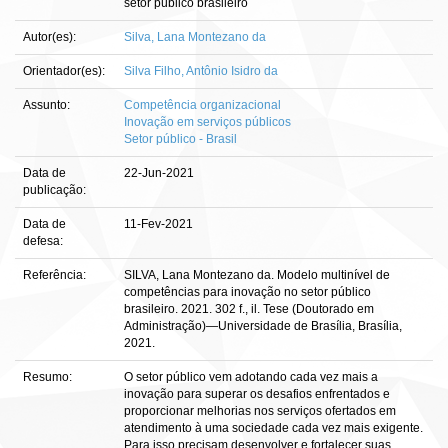
setor público brasileiro
Autor(es):
Silva, Lana Montezano da
Orientador(es):
Silva Filho, Antônio Isidro da
Assunto:
Competência organizacional
Inovação em serviços públicos
Setor público - Brasil
Data de
22-Jun-2021
publicação:
Data de
11-Fev-2021
defesa:
Referência:
SILVA, Lana Montezano da. Modelo multinível de
competências para inovação no setor público
brasileiro. 2021. 302 f., il. Tese (Doutorado em
Administração)—Universidade de Brasília, Brasília,
2021.
Resumo:
O setor público vem adotando cada vez mais a
inovação para superar os desafios enfrentados e
proporcionar melhorias nos serviços ofertados em
atendimento à uma sociedade cada vez mais exigente.
Para isso precisam desenvolver e fortalecer suas