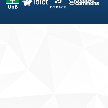
Fale conosco
Sobre