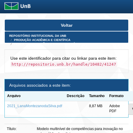
Skip
Voltar
navigation
REPOSITÓRIO INSTITUCIONAL DA UNB
PRODUÇÃO ACADÊMICA E CIENTÍFICA
TESES, DISSERTAÇÕES E PRODUTOS PÓS-DOUTORADO
Use este identificador para citar ou linkar para este item:
http://repositorio.unb.br/handle/10482/41247
Arquivos associados a este item:
Arquivo
Descrição
Tamanho
Formato
2021_LanaMontezanodaSilva.pdf
8,87 MB
Adobe
PDF
Título:
Modelo multinível de competências para inovação no