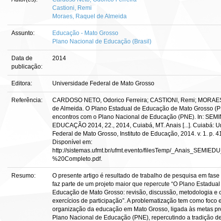
Castioni, Remi
Moraes, Raquel de Almeida
Assunto:
Educação - Mato Grosso
Plano Nacional de Educação (Brasil)
Data de
2014
publicação:
Editora:
Universidade Federal de Mato Grosso
Referência:
CARDOSO NETO, Odorico Ferreira; CASTIONI, Remi; MORAE
de Almeida. O Plano Estadual de Educação de Mato Grosso (P
encontros com o Plano Nacional de Educação (PNE). In: SEM
EDUCAÇÃO 2014, 22., 2014, Cuiabá, MT. Anais [...]. Cuiabá: U
Federal de Mato Grosso, Instituto de Educação, 2014. v. 1. p. 
Disponível em:
http://sistemas.ufmt.br/ufmt.evento/filesTemp/_Anais_SEMIE
%20Completo.pdf.
Resumo:
O presente artigo é resultado de trabalho de pesquisa em fase 
faz parte de um projeto maior que repercute “O Plano Estadual
Educação de Mato Grosso: revisão, discussão, metodologia e 
exercícios de participação”. A problematização tem como foco 
organização da educação em Mato Grosso, ligada às metas pr
Plano Nacional de Educação (PNE), repercutindo a tradição d