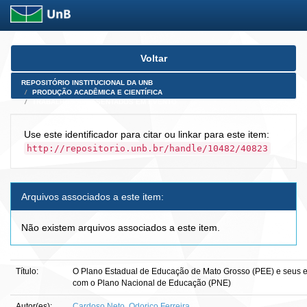
Skip
Voltar
navigation
REPOSITÓRIO INSTITUCIONAL DA UNB
PRODUÇÃO ACADÊMICA E CIENTÍFICA
TRABALHOS APRESENTADOS EM EVENTO
Use este identificador para citar ou linkar para este item:
http://repositorio.unb.br/handle/10482/40823
Arquivos associados a este item:
Não existem arquivos associados a este item.
Título:
O Plano Estadual de Educação de Mato Grosso (PEE) e seus 
com o Plano Nacional de Educação (PNE)
Autor(es):
Cardoso Neto, Odorico Ferreira