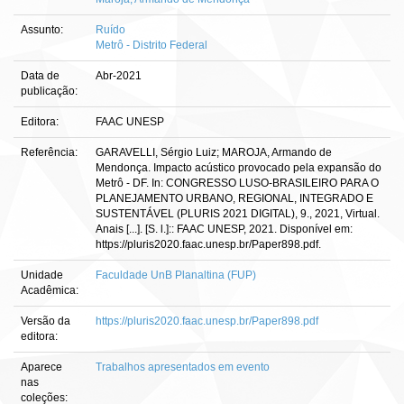
Assunto:
Ruído
Metrô - Distrito Federal
Data de
Abr-2021
publicação:
Editora:
FAAC UNESP
Referência:
GARAVELLI, Sérgio Luiz; MAROJA, Armando de
Mendonça. Impacto acústico provocado pela expansão do
Metrô - DF. In: CONGRESSO LUSO-BRASILEIRO PARA O
PLANEJAMENTO URBANO, REGIONAL, INTEGRADO E
SUSTENTÁVEL (PLURIS 2021 DIGITAL), 9., 2021, Virtual.
Anais [...]. [S. l.]:: FAAC UNESP, 2021. Disponível em:
https://pluris2020.faac.unesp.br/Paper898.pdf.
Unidade
Faculdade UnB Planaltina (FUP)
Acadêmica:
Versão da
https://pluris2020.faac.unesp.br/Paper898.pdf
editora:
Aparece
Trabalhos apresentados em evento
nas
coleções: