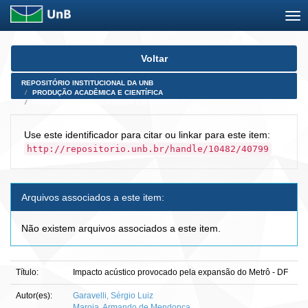
Skip
Voltar
navigation
REPOSITÓRIO INSTITUCIONAL DA UNB
PRODUÇÃO ACADÊMICA E CIENTÍFICA
TRABALHOS APRESENTADOS EM EVENTO
Use este identificador para citar ou linkar para este item:
http://repositorio.unb.br/handle/10482/40799
Arquivos associados a este item:
Não existem arquivos associados a este item.
Título:
Impacto acústico provocado pela expansão do Metrô - DF
Autor(es):
Garavelli, Sérgio Luiz
Maroja, Armando de Mendonça