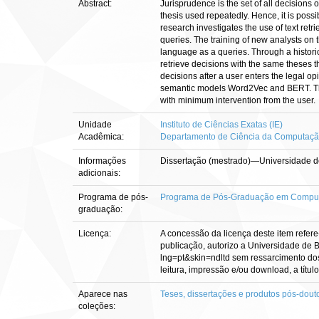
Abstract:
Jurisprudence is the set of all decisions 
thesis used repeatedly. Hence, it is poss
research investigates the use of text ret
queries. The training of new analysts on t
language as a queries. Through a historic
retrieve decisions with the same theses t
decisions after a user enters the legal o
semantic models Word2Vec and BERT. The re
with minimum intervention from the user.
Unidade
Instituto de Ciências Exatas (IE)
Acadêmica:
Departamento de Ciência da Computação
Informações
Dissertação (mestrado)—Universidade de 
adicionais:
Programa de pós-
Programa de Pós-Graduação em Computaç
graduação:
Licença:
A concessão da licença deste item refere
publicação, autorizo a Universidade de Br
lng=pt&skin=ndltd sem ressarcimento dos 
leitura, impressão e/ou download, a título
Aparece nas
Teses, dissertações e produtos pós-dout
coleções: