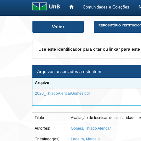
Comunidades e Coleções
Skip
REPOSITÓRIO INSTITUCIO
Voltar
navigation
Use este identificador para citar ou linkar para este
Arquivos associados a este item:
Arquivo
2020_ThiagoAlencarGomes.pdf
Título:
Avaliação de técnicas de similaridade te
Autor(es):
Gomes, Thiago Alencar
Orientador(es):
Ladeira, Marcelo