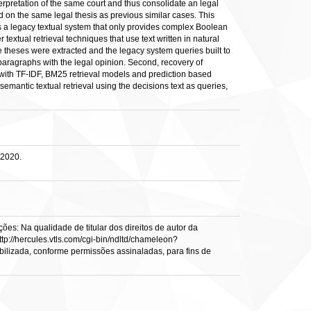
nterpretation of the same court and thus consolidate an legal
d on the same legal thesis as previous similar cases. This
ses a legacy textual system that only provides complex Boolean
extual retrieval techniques that use text written in natural
se theses were extracted and the legacy system queries built to
 paragraphs with the legal opinion. Second, recovery of
d with TF-IDF, BM25 retrieval models and prediction based
emantic textual retrieval using the decisions text as queries,
 2020.
es: Na qualidade de titular dos direitos de autor da
ttp://hercules.vtls.com/cgi-bin/ndltd/chameleon?
ibilizada, conforme permissões assinaladas, para fins de