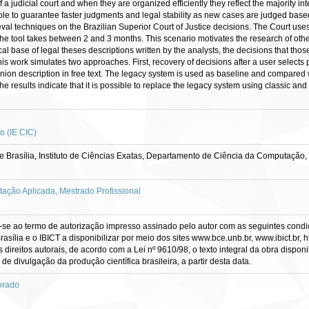
of a judicial court and when they are organized efficiently they reflect the majority i
ible to guarantee faster judgments and legal stability as new cases are judged base
rieval techniques on the Brazilian Superior Court of Justice decisions. The Court u
he tool takes between 2 and 3 months. This scenario motivates the research of other t
al base of legal theses descriptions written by the analysts, the decisions that tho
his work simulates two approaches. First, recovery of decisions after a user selects
pinion description in free text. The legacy system is used as baseline and compare
sults indicate that it is possible to replace the legacy system using classic and s
 (IE CIC)
Brasília, Instituto de Ciências Exatas, Departamento de Ciência da Computação,
ão Aplicada, Mestrado Profissional
-se ao termo de autorização impresso assinado pelo autor com as seguintes condiçõ
asília e o IBICT a disponibilizar por meio dos sites www.bce.unb.br, www.ibict.br, h
direitos autorais, de acordo com a Lei nº 9610/98, o texto integral da obra dispon
 de divulgação da produção científica brasileira, a partir desta data.
orado