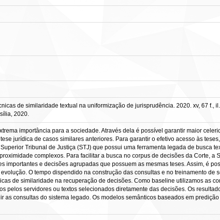
icas de similaridade textual na uniformização de jurisprudência. 2020. xv, 67 f., 
ília, 2020.
xtrema importância para a sociedade. Através dela é possível garantir maior celer
e jurídica de casos similares anteriores. Para garantir o efetivo acesso às tese
o Superior Tribunal de Justiça (STJ) que possui uma ferramenta legada de busca 
roximidade complexos. Para facilitar a busca no corpus de decisões da Corte, a S
es importantes e decisões agrupadas que possuem as mesmas teses. Assim, é poss
evolução. O tempo dispendido na construção das consultas e no treinamento de ser
nicas de similaridade na recuperação de decisões. Como baseline utilizamos as c
tos pelos servidores ou textos selecionados diretamente das decisões. Os resultad
tuir as consultas do sistema legado. Os modelos semânticos baseados em predi