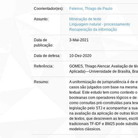
Coorientador(es):
Faleiros, Thiago de Paulo
Assunto:
Mineração de texto
Linguagem natural - processamento
Recuperação da informação
Data de
3-Mai-2021
publicação:
Data de defesa:
10-Dez-2020
Referência:
GOMES, Thiago Alencar. Avaliação de técn
Aplicada)—Universidade de Brasília, Bras
Resumo:
A uniformização de jurisprudência é de e
casos são julgados com base na mesma tes
textual. Este estudo tem como contexto 
booleanas com operadores lógicos e de p
como consultas pré-construídas para tes
legislação pelo STJ e acompanhar a sua 
na avaliação da aplicação de outras téc
de textos, que descrevem as teses, escri
tradicionais TF-IDF e BM25 pode substi
modelos clássicos.