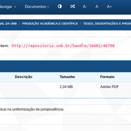
Navegar
Documentos
A-
A
A+
NAL DA UNB
PRODUÇÃO ACADÊMICA E CIENTÍFICA
TESES, DISSERTAÇÕES E PRO
 item:
http://repositorio.unb.br/handle/10482/40798
Descrição
Tamanho
Formato
2,04 MB
Adobe PDF
xtual na uniformização de jurisprudência