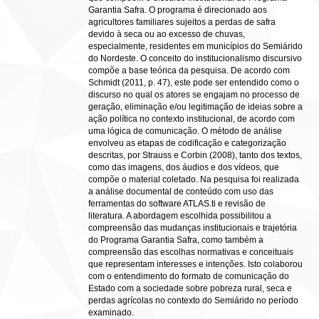
Garantia Safra. O programa é direcionado aos
agricultores familiares sujeitos a perdas de safra
devido à seca ou ao excesso de chuvas,
especialmente, residentes em municípios do Semiárido
do Nordeste. O conceito do institucionalismo discursivo
compõe a base teórica da pesquisa. De acordo com
Schmidt (2011, p. 47), este pode ser entendido como o
discurso no qual os atores se engajam no processo de
geração, eliminação e/ou legitimação de ideias sobre a
ação política no contexto institucional, de acordo com
uma lógica de comunicação. O método de análise
envolveu as etapas de codificação e categorização
descritas, por Strauss e Corbin (2008), tanto dos textos,
como das imagens, dos áudios e dos vídeos, que
compõe o material coletado. Na pesquisa foi realizada
a análise documental de conteúdo com uso das
ferramentas do software ATLAS.ti e revisão de
literatura. A abordagem escolhida possibilitou a
compreensão das mudanças institucionais e trajetória
do Programa Garantia Safra, como também a
compreensão das escolhas normativas e conceituais
que representam interesses e intenções. Isto colaborou
com o entendimento do formato de comunicação do
Estado com a sociedade sobre pobreza rural, seca e
perdas agrícolas no contexto do Semiárido no período
examinado.