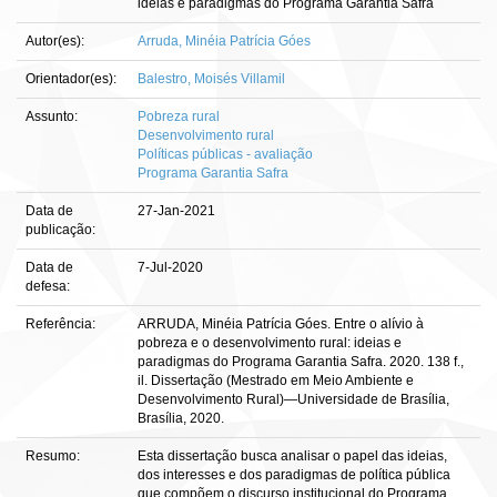
ideias e paradigmas do Programa Garantia Safra
Autor(es):
Arruda, Minéia Patrícia Góes
Orientador(es):
Balestro, Moisés Villamil
Assunto:
Pobreza rural
Desenvolvimento rural
Políticas públicas - avaliação
Programa Garantia Safra
Data de
27-Jan-2021
publicação:
Data de
7-Jul-2020
defesa:
Referência:
ARRUDA, Minéia Patrícia Góes. Entre o alívio à
pobreza e o desenvolvimento rural: ideias e
paradigmas do Programa Garantia Safra. 2020. 138 f.,
il. Dissertação (Mestrado em Meio Ambiente e
Desenvolvimento Rural)—Universidade de Brasília,
Brasília, 2020.
Resumo:
Esta dissertação busca analisar o papel das ideias,
dos interesses e dos paradigmas de política pública
que compõem o discurso institucional do Programa