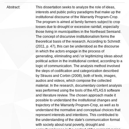
Abstract:
This dissertation seeks to analyze the role of ideas,
interests and public policy paradigms that make up the
institutional discourse of the Warranty Program-Crop.
The program is aimed at family farmers subject to crop
losses due to drought or excessive rainfall, especially
those living in municipalities in the Northeast Semiarid.
The concept of discursive institutionalism forms the
theoretical basis of the research. According to Schmidt
(2011, p. 47), this can be understood as the discourse
in which the actors engage in the process of
generating, eliminating and / or legitimizing ideas about
political action in the institutional context, according to a
logic of communication. The analysis method involved
the steps of codification and categorization described
by Strauss and Corbin (2008), both of texts, images,
audios and videos, which compose the collected
material. In the research, documentary content analysis
was performed using the tools of the ATLAS.ti software
and literature review. The chosen approach made it
possible to understand the institutional changes and
trajectory of the Warranty Program-Crop, as well as to
understand the normative and conceptual choices that
represent interests and intentions. This contributed to
the understanding of the state's communication format
with society about rural poverty, drought and