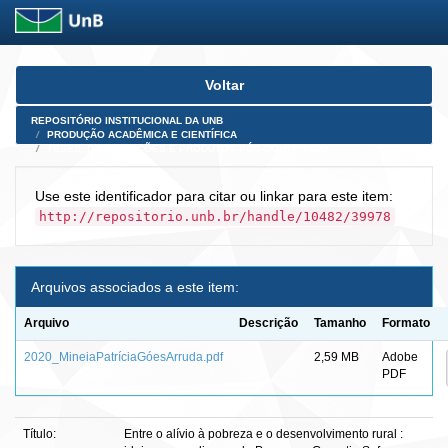
Skip
Voltar
navigation
REPOSITÓRIO INSTITUCIONAL DA UNB
PRODUÇÃO ACADÊMICA E CIENTÍFICA
TESES, DISSERTAÇÕES E PRODUTOS PÓS-DOUTORADO
Use este identificador para citar ou linkar para este item:
http://repositorio.unb.br/handle/10482/39978
Arquivos associados a este item:
Arquivo
Descrição
Tamanho
Formato
2020_MineiaPatríciaGóesArruda.pdf
2,59 MB
Adobe
PDF
Título:
Entre o alívio à pobreza e o desenvolvimento rural :