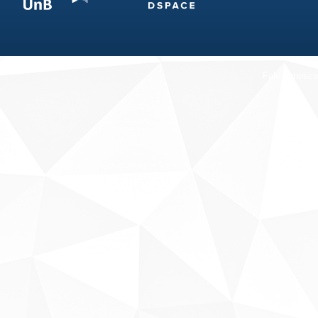
Fale conosco
Sobre