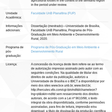
agricultural losses in the context of the semiarid region
in the period under review.
Unidade
Faculdade UnB Planaltina (FUP)
Acadêmica:
Informações
Dissertação (mestrado)—Universidade de Brasília,
adicionais:
Faculdade UnB Planaltina, Programa de Pós-
Graduação em Meio Ambiente e Desenvolvimento
Rural, 2020.
Programa de
Programa de Pós-Graduação em Meio Ambiente e
pós-
Desenvolvimento Rural
graduação:
Licença:
A concessão da licença deste item refere-se ao termo
de autorização impresso assinado pelo autor com as
seguintes condições: Na qualidade de titular dos
direitos de autor da publicação, autorizo a
Universidade de Brasília e o IBICT a disponibilizar por
meio dos sites www.bce.unb.br, www.ibict.br,
http://hercules.vtls.com/cgi-bin/ndltd/chameleon?
lng=pt&skin=ndltd sem ressarcimento dos direitos
autorais, de acordo com a Lei nº 9610/98, o texto
integral da obra disponibilizada, conforme permissões
assinaladas, para fins de leitura, impressão e/ou
download, a título de divulgação da produção científica