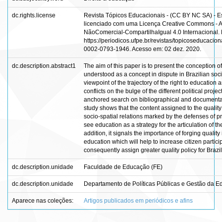
dc.rights.license
Revista Tópicos Educacionais - (CC BY NC SA) - Es
licenciado com uma Licença Creative Commons - At
NãoComercial-CompartilhaIgual 4.0 Internacional. 
https://periodicos.ufpe.br/revistas/topicoseducacion
0002-0793-1946. Acesso em: 02 dez. 2020.
dc.description.abstract1
The aim of this paper is to present the conception o
understood as a concept in dispute in Brazilian soci
viewpoint of the trajectory of the right to education a
conflicts on the bulge of the different political projects
anchored search on bibliographical and documenta
study shows that the content assigned to the quality 
socio-spatial relations marked by the defenses of pro
see education as a strategy for the articulation of the
addition, it signals the importance of forging quality 
education which will help to increase citizen partic
consequently assign greater quality policy for Braz
dc.description.unidade
Faculdade de Educação (FE)
dc.description.unidade
Departamento de Políticas Públicas e Gestão da 
Aparece nas coleções:
Artigos publicados em periódicos e afins