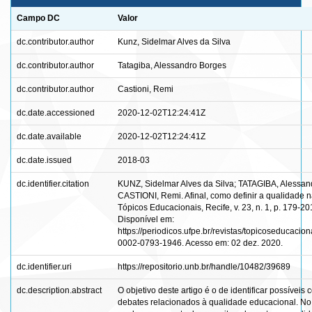
Campo DC
Valor
dc.contributor.author
Kunz, Sidelmar Alves da Silva
dc.contributor.author
Tatagiba, Alessandro Borges
dc.contributor.author
Castioni, Remi
dc.date.accessioned
2020-12-02T12:24:41Z
dc.date.available
2020-12-02T12:24:41Z
dc.date.issued
2018-03
dc.identifier.citation
KUNZ, Sidelmar Alves da Silva; TATAGIBA, Alessan
CASTIONI, Remi. Afinal, como definir a qualidade 
Tópicos Educacionais, Recife, v. 23, n. 1, p. 179-201
Disponível em:
https://periodicos.ufpe.br/revistas/topicoseducacion
0002-0793-1946. Acesso em: 02 dez. 2020.
dc.identifier.uri
https://repositorio.unb.br/handle/10482/39689
dc.description.abstract
O objetivo deste artigo é o de identificar possíveis 
debates relacionados à qualidade educacional. No 