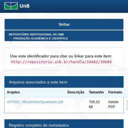
Skip
Voltar
navigation
REPOSITÓRIO INSTITUCIONAL DA UNB
PRODUÇÃO ACADÊMICA E CIENTÍFICA
ARTIGOS PUBLICADOS EM PERIÓDICOS E AFINS
Use este identificador para citar ou linkar para este item:
http://repositorio.unb.br/handle/10482/39689
Arquivos associados a este item:
Arquivo
Descrição
Tamanho
Formato
ARTIGO_AfinalDefinirQualidade.pdf
706,32
Adobe
kB
PDF
Registro completo de metadados