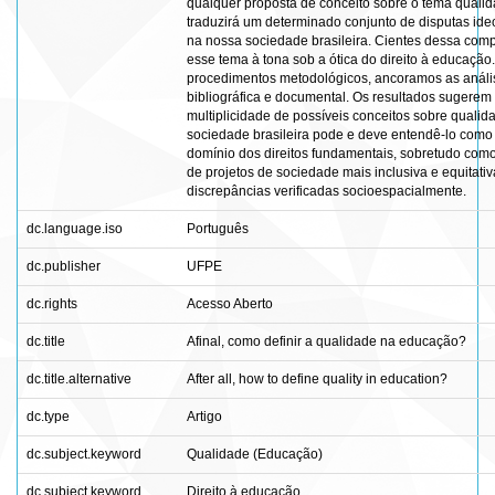
qualquer proposta de conceito sobre o tema quali
traduzirá um determinado conjunto de disputas ide
na nossa sociedade brasileira. Cientes dessa com
esse tema à tona sob a ótica do direito à educaçã
procedimentos metodológicos, ancoramos as análi
bibliográfica e documental. Os resultados sugerem
multiplicidade de possíveis conceitos sobre qualid
sociedade brasileira pode e deve entendê-lo como
domínio dos direitos fundamentais, sobretudo como
de projetos de sociedade mais inclusiva e equitati
discrepâncias verificadas socioespacialmente.
dc.language.iso
Português
dc.publisher
UFPE
dc.rights
Acesso Aberto
dc.title
Afinal, como definir a qualidade na educação?
dc.title.alternative
After all, how to define quality in education?
dc.type
Artigo
dc.subject.keyword
Qualidade (Educação)
dc.subject.keyword
Direito à educação