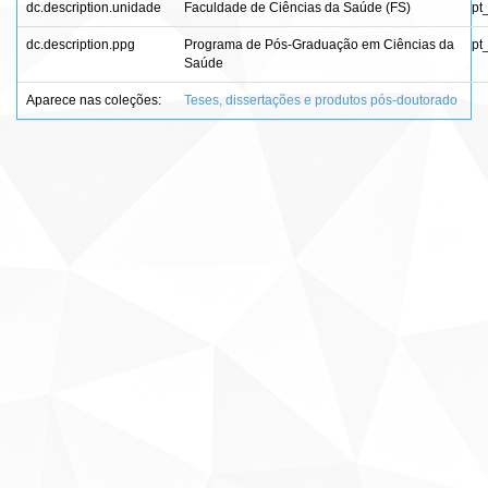
dc.description.unidade
Faculdade de Ciências da Saúde (FS)
pt
dc.description.ppg
Programa de Pós-Graduação em Ciências da
pt
Saúde
Aparece nas coleções:
Teses, dissertações e produtos pós-doutorado