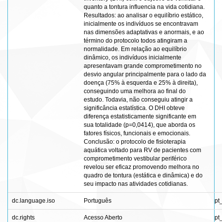
quanto a tontura influencia na vida cotidiana.
Resultados: ao analisar o equilíbrio estático,
inicialmente os indivíduos se encontravam
nas dimensões adaptativas e anormais, e ao
término do protocolo todos atingiram a
normalidade. Em relação ao equilíbrio
dinâmico, os indivíduos inicialmente
apresentavam grande comprometimento no
desvio angular principalmente para o lado da
doença (75% à esquerda e 25% à direita),
conseguindo uma melhora ao final do
estudo. Todavia, não conseguiu atingir a
significância estatística. O DHI obteve
diferença estatisticamente significante em
sua totalidade (p=0,0414), que aborda os
fatores físicos, funcionais e emocionais.
Conclusão: o protocolo de fisioterapia
aquática voltado para RV de pacientes com
comprometimento vestibular periférico
revelou ser eficaz promovendo melhora no
quadro de tontura (estática e dinâmica) e do
seu impacto nas atividades cotidianas.
dc.language.iso
Português
pt
dc.rights
Acesso Aberto
pt