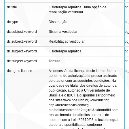
dc.title
Fisioterapia aquática : uma opção de
pt
reabilitação vestibular
dc.type
Dissertação
pt
dc.subject.keyword
Sistema vestibular
pt
dc.subject.keyword
Reabilitação vestibular
pt
dc.subject.keyword
Fisioterapia aquática
pt
dc.subject.keyword
Tontura
pt
dc.rights.license
A concessão da licença deste item refere-se
pt
ao termo de autorização impresso assinado
pelo autor com as seguintes condições: Na
qualidade de titular dos direitos de autor da
publicação, autorizo a Universidade de
Brasília e o IBICT a disponibilizar por meio
dos sites www.bce.unb.br, www.ibict.br,
http://hercules.vtls.com/cgi-
bin/ndltd/chameleon?lng=pt&skin=ndltd sem
ressarcimento dos direitos autorais, de
acordo com a Lei nº 9610/98, o texto integral
da obra disponibilizada, conforme