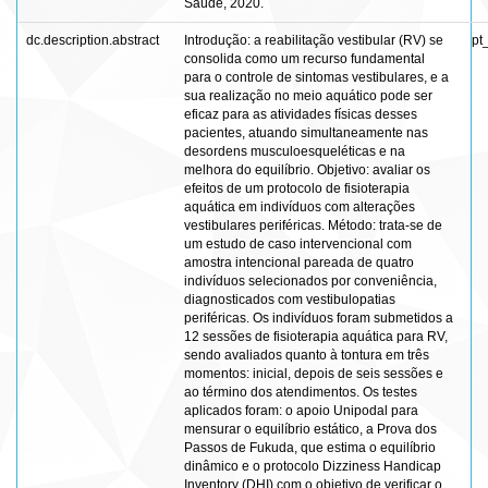
Saúde, 2020.
dc.description.abstract
Introdução: a reabilitação vestibular (RV) se
pt
consolida como um recurso fundamental
para o controle de sintomas vestibulares, e a
sua realização no meio aquático pode ser
eficaz para as atividades físicas desses
pacientes, atuando simultaneamente nas
desordens musculoesqueléticas e na
melhora do equilíbrio. Objetivo: avaliar os
efeitos de um protocolo de fisioterapia
aquática em indivíduos com alterações
vestibulares periféricas. Método: trata-se de
um estudo de caso intervencional com
amostra intencional pareada de quatro
indivíduos selecionados por conveniência,
diagnosticados com vestibulopatias
periféricas. Os indivíduos foram submetidos a
12 sessões de fisioterapia aquática para RV,
sendo avaliados quanto à tontura em três
momentos: inicial, depois de seis sessões e
ao término dos atendimentos. Os testes
aplicados foram: o apoio Unipodal para
mensurar o equilíbrio estático, a Prova dos
Passos de Fukuda, que estima o equilíbrio
dinâmico e o protocolo Dizziness Handicap
Inventory (DHI) com o objetivo de verificar o