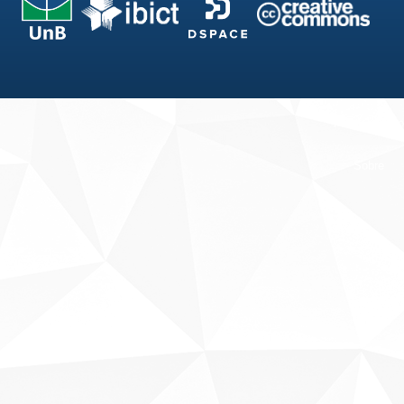
Fale conosco
Sobre