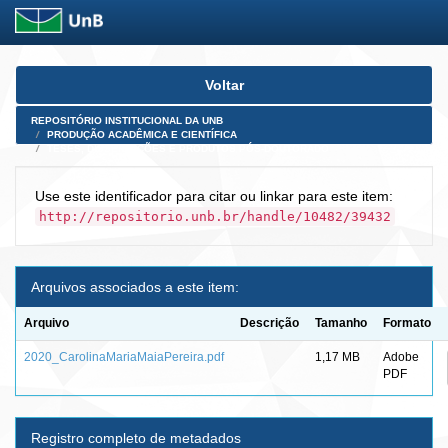
Skip
Voltar
navigation
REPOSITÓRIO INSTITUCIONAL DA UNB
PRODUÇÃO ACADÊMICA E CIENTÍFICA
TESES, DISSERTAÇÕES E PRODUTOS PÓS-DOUTORADO
Use este identificador para citar ou linkar para este item:
http://repositorio.unb.br/handle/10482/39432
Arquivos associados a este item:
Arquivo
Descrição
Tamanho
Formato
2020_CarolinaMariaMaiaPereira.pdf
1,17 MB
Adobe
PDF
Registro completo de metadados