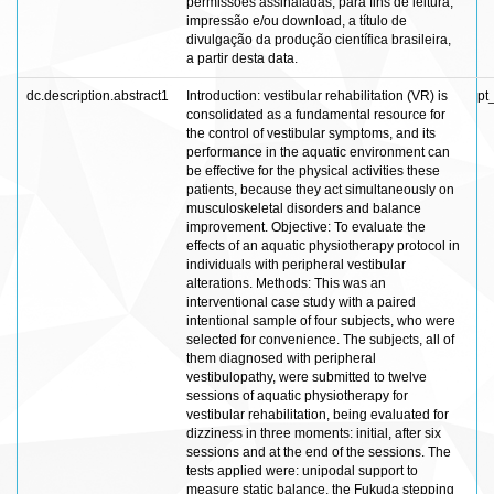
permissões assinaladas, para fins de leitura,
impressão e/ou download, a título de
divulgação da produção científica brasileira,
a partir desta data.
dc.description.abstract1
Introduction: vestibular rehabilitation (VR) is
pt
consolidated as a fundamental resource for
the control of vestibular symptoms, and its
performance in the aquatic environment can
be effective for the physical activities these
patients, because they act simultaneously on
musculoskeletal disorders and balance
improvement. Objective: To evaluate the
effects of an aquatic physiotherapy protocol in
individuals with peripheral vestibular
alterations. Methods: This was an
interventional case study with a paired
intentional sample of four subjects, who were
selected for convenience. The subjects, all of
them diagnosed with peripheral
vestibulopathy, were submitted to twelve
sessions of aquatic physiotherapy for
vestibular rehabilitation, being evaluated for
dizziness in three moments: initial, after six
sessions and at the end of the sessions. The
tests applied were: unipodal support to
measure static balance, the Fukuda stepping