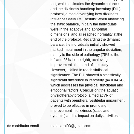
test, which estimates the dynamic balance
and the dizziness handicap inventory (DHI)
protocol, aimed at verifying how dizziness
influences daily life. Results: When analyzing
the static balance, initially the individuals
were in the adaptive and abnormal
dimensions, and all reached normality at the
end of the protocol. Regarding the dynamic
balance, the individuals initially showed
marked impairment in the angular deviation,
mainly to the side of pathology (75% to the
left and 25% to the right), achieving
improvement at the end of the study.
However, it failed to reach statistical
significance. The DHI showed a statistically
significant difference in its totality (p= 0.0414),
which addresses the physical, functional and
emotional factors. Conclusion: the aquatic
physiotherapy protocol aimed at VR of
patients with peripheral vestibular impairment
proved to be effective in promoting
improvement in dizziness (static and
dynamic) and its impact on daily activities.
dc.contributor.email
maiacarol03@gmail.com
pt