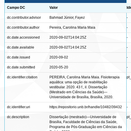
Campo DC
Valor
Id
dc.contributor.advisor
Bahmad Júnior, Fayez
-
dc.contributor.author
Pereira, Carolina Maria Maia
-
dc.date.accessioned
2020-09-02T14:04:25Z
-
dc.date.available
2020-09-02T14:04:25Z
-
dc.date.issued
2020-09-02
-
dc.date.submitted
2020-05-20
-
dc.identifier.citation
PEREIRA, Carolina Maria Maia. Fisioterapia
pt
aquática: uma opção de reabilitação
vestibular. 2020. 43 f., il. Dissertação
(Mestrado em Ciências da Saúde)—
Universidade de Brasília, Brasília, 2020.
dc.identifier.uri
https://repositorio.unb.br/handle/10482/39432
-
dc.description
Dissertação (mestrado)—Universidade de
pt
Brasília, Faculdade de Ciências da Saúde,
Programa de Pós-Graduação em Ciências da