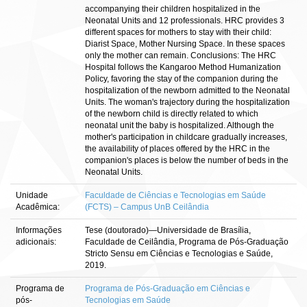
accompanying their children hospitalized in the
Neonatal Units and 12 professionals. HRC provides 3
different spaces for mothers to stay with their child:
Diarist Space, Mother Nursing Space. In these spaces
only the mother can remain. Conclusions: The HRC
Hospital follows the Kangaroo Method Humanization
Policy, favoring the stay of the companion during the
hospitalization of the newborn admitted to the Neonatal
Units. The woman's trajectory during the hospitalization
of the newborn child is directly related to which
neonatal unit the baby is hospitalized. Although the
mother's participation in childcare gradually increases,
the availability of places offered by the HRC in the
companion's places is below the number of beds in the
Neonatal Units.
Unidade
Faculdade de Ciências e Tecnologias em Saúde
Acadêmica:
(FCTS) – Campus UnB Ceilândia
Informações
Tese (doutorado)—Universidade de Brasília,
adicionais:
Faculdade de Ceilândia, Programa de Pós-Graduação
Stricto Sensu em Ciências e Tecnologias e Saúde,
2019.
Programa de
Programa de Pós-Graduação em Ciências e
pós-
Tecnologias em Saúde