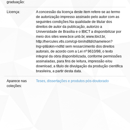
graduação:
Licença:
A concessão da licença deste item refere-se ao termo
de autorização impresso assinado pelo autor com as
seguintes condições:Na qualidade de titular dos
direitos de autor da publicação, autorizo a
Universidade de Brasília e o IBICT a disponibilizar por
meio dos sites www.bce.unb.br, www.ibict.br,
http://hercules.vtls.com/cgi-bin/ndltd/chameleon?
lng=pt&skin=ndltd sem ressarcimento dos direitos
autorais, de acordo com a Lei nº 9610/98, o texto
integral da obra disponibilizada, conforme permissões
assinaladas, para fins de leitura, impressão e/ou
download, a título de divulgação da produção científica
brasileira, a partir desta data.
Aparece nas
Teses, dissertações e produtos pós-doutorado
coleções: