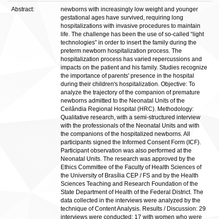
Abstract:
newborns with increasingly low weight and younger
gestational ages have survived, requiring long
hospitalizations with invasive procedures to maintain
life. The challenge has been the use of so-called “light
technologies” in order to insert the family during the
preterm newborn hospitalization process. The
hospitalization process has varied repercussions and
impacts on the patient and his family. Studies recognize
the importance of parents' presence in the hospital
during their children's hospitalization. Objective: To
analyze the trajectory of the companion of premature
newborns admitted to the Neonatal Units of the
Ceilândia Regional Hospital (HRC). Methodology:
Qualitative research, with a semi-structured interview
with the professionals of the Neonatal Units and with
the companions of the hospitalized newborns. All
participants signed the Informed Consent Form (ICF).
Participant observation was also performed at the
Neonatal Units. The research was approved by the
Ethics Committee of the Faculty of Health Sciences of
the University of Brasília CEP / FS and by the Health
Sciences Teaching and Research Foundation of the
State Department of Health of the Federal District. The
data collected in the interviews were analyzed by the
technique of Content Analysis. Results / Discussion: 29
interviews were conducted: 17 with women who were