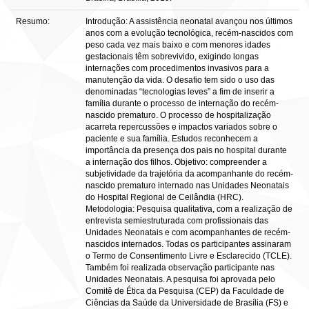
Resumo:
Introdução: A assistência neonatal avançou nos últimos
anos com a evolução tecnológica, recém-nascidos com
peso cada vez mais baixo e com menores idades
gestacionais têm sobrevivido, exigindo longas
internações com procedimentos invasivos para a
manutenção da vida. O desafio tem sido o uso das
denominadas “tecnologias leves” a fim de inserir a
família durante o processo de internação do recém-
nascido prematuro. O processo de hospitalização
acarreta repercussões e impactos variados sobre o
paciente e sua família. Estudos reconhecem a
importância da presença dos pais no hospital durante
a internação dos filhos. Objetivo: compreender a
subjetividade da trajetória da acompanhante do recém-
nascido prematuro internado nas Unidades Neonatais
do Hospital Regional de Ceilândia (HRC).
Metodologia: Pesquisa qualitativa, com a realização de
entrevista semiestruturada com profissionais das
Unidades Neonatais e com acompanhantes de recém-
nascidos internados. Todas os participantes assinaram
o Termo de Consentimento Livre e Esclarecido (TCLE).
Também foi realizada observação participante nas
Unidades Neonatais. A pesquisa foi aprovada pelo
Comitê de Ética da Pesquisa (CEP) da Faculdade de
Ciências da Saúde da Universidade de Brasília (FS) e