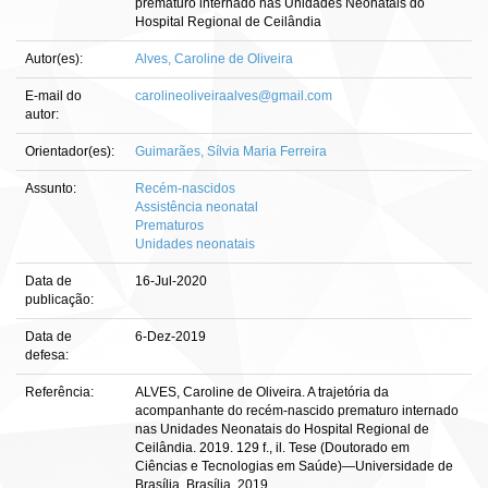
prematuro internado nas Unidades Neonatais do
Hospital Regional de Ceilândia
Autor(es):
Alves, Caroline de Oliveira
E-mail do
carolineoliveiraalves@gmail.com
autor:
Orientador(es):
Guimarães, Sílvia Maria Ferreira
Assunto:
Recém-nascidos
Assistência neonatal
Prematuros
Unidades neonatais
Data de
16-Jul-2020
publicação:
Data de
6-Dez-2019
defesa:
Referência:
ALVES, Caroline de Oliveira. A trajetória da
acompanhante do recém-nascido prematuro internado
nas Unidades Neonatais do Hospital Regional de
Ceilândia. 2019. 129 f., il. Tese (Doutorado em
Ciências e Tecnologias em Saúde)—Universidade de
Brasília, Brasília, 2019.