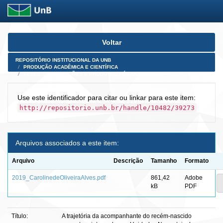
Skip
Voltar
navigation
REPOSITÓRIO INSTITUCIONAL DA UNB
PRODUÇÃO ACADÊMICA E CIENTÍFICA
TESES, DISSERTAÇÕES E PRODUTOS PÓS-DOUTORADO
Use este identificador para citar ou linkar para este item:
http://repositorio.unb.br/handle/10482/39273
Arquivos associados a este item:
Arquivo
Descrição
Tamanho
Formato
2019_CarolinedeOliveiraAlves.pdf
861,42
Adobe
kB
PDF
Título:
A trajetória da acompanhante do recém-nascido