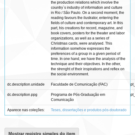
the production relations which involve the
country´s industry of information and culture
in Rio / São Paulo. On a second moment, the
reading favours the ilustrator, entering the
fields of culture and contemporary art. In this
part, his creations for record, magazine, and
book covers, posters for the theater and labor
organizations, as well as a series of
Christmas cards, were analysed. This
information somehow expresses the
preferences of a group in a given period of
time. In one hand, we have the analysis of the
technique and their objectives. In the other,
the strenght of their inspirations and reflex on
the social environment.
dc.description.unidade
Faculdade de Comunicação (FAC)
pt
dc.description.ppg
Programa de Pós-Graduação em
pt
Comunicação
Aparece nas coleções:
Teses, dissertações e produtos pós-doutorado
Mostrar registro simples do item