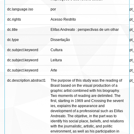
dc.language.iso
por
pt
dc.rights
Acesso Restrito
pt
dc.title
Elifas Andreato : perspectivas de um olhar
pt
dc.type
Dissertação
pt
dc.subject.keyword
Cultura
pt
dc.subject.keyword
Leitura
pt
dc.subject.keyword
Arte
pt
dc.description.abstract1
The purpose of this study was the reading of
pt
Brasil based on the visual production of a
graphic artist combined with his biography.
Two moments of reading are delimited. The
first, starting in 1969 and Crossing the sevent
ies, expiains the appearance and
development of a professional such as Elifas
Andreato. The objetive, in the part was to
identify his social place, beliefs, and relations
with the journalistic, artistic, and politic
environment, as well as his participation in