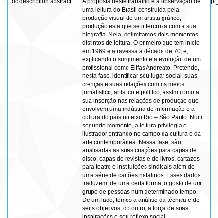
dc.description.abstract
A proposta deste trabalho é a observação de
pt
uma leitura do Brasil construída pela
produção visual de um artista gráfico,
produção esta que se intercruza com a sua
biografia. Nela, delimitamos dois momentos
distintos de leitura. O primeiro que tem início
em 1969 e atravessa a década de 70, e;
explicando o surgimento e a evolução de um
profissional como Elifas Andreato. Pretendo,
nesta fase, identificar seu lugar social, suas
crenças e suas relações com os meios
jornalístico, artístico e político, assim como a
sua inserção nas relações de produção que
envolvem uma indústria de informação e a
cultura do país no eixo Rio – São Paulo. Num
segundo momento, a leitura privilegia o
ilustrador entrando no campo da cultura e da
arte contemporânea. Nessa fase, são
analisadas as suas criações para capas de
disco, capas de revistas e de livros, cartazes
para teatro e instituições sindicais além de
uma série de cartões natalinos. Esses dados
traduzem, de uma certa forma, o gosto de um
grupo de pessoas num determinado tempo.
De um lado, temos a análise da técnica e de
seus objetivos, do outro, a força de suas
inspirações e seu reflexo social.