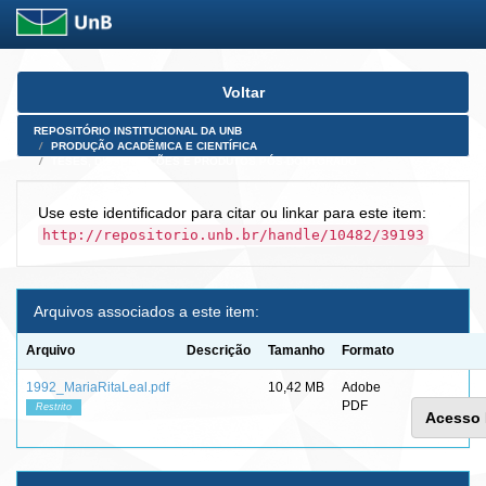
Skip
Voltar
navigation
REPOSITÓRIO INSTITUCIONAL DA UNB
PRODUÇÃO ACADÊMICA E CIENTÍFICA
TESES, DISSERTAÇÕES E PRODUTOS PÓS-DOUTORADO
Use este identificador para citar ou linkar para este item:
http://repositorio.unb.br/handle/10482/39193
Arquivos associados a este item:
Arquivo
Descrição
Tamanho
Formato
1992_MariaRitaLeal.pdf
10,42 MB
Adobe
PDF
Restrito
Acesso 