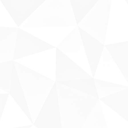
Fale conosco
Sobre