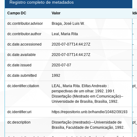
Registro completo de metadados
Campo DC
Valor
Id
dc.contributor.advisor
Braga, José Luis W.
-
dc.contributor.author
Leal, Maria Rita
-
dc.date.accessioned
2020-07-07T14:44:27Z
-
dc.date.available
2020-07-07T14:44:27Z
-
dc.date.issued
2020-07-07
-
dc.date.submitted
1992
-
dc.identifier.citation
LEAL, Maria Rita. Elifas Andreato :
pt
perspectivas de um olhar. 1992. 199 f.
Dissertação (Mestrado em Comunicação)--
Universidade de Brasília, Brasília, 1992.
dc.identifier.uri
https://repositorio.unb.br/handle/10482/39193
-
dc.description
Dissertação (mestrado)—Universidade de
pt
Brasília, Faculdade de Comunicação, 1992.