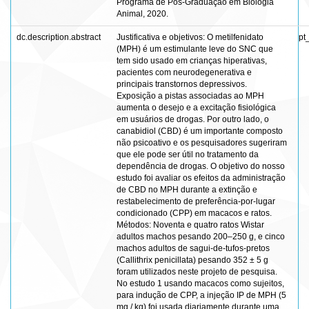
Programa de Pós-Graduação em Biologia
Animal, 2020.
dc.description.abstract
Justificativa e objetivos: O metilfenidato
pt
(MPH) é um estimulante leve do SNC que
tem sido usado em crianças hiperativas,
pacientes com neurodegenerativa e
principais transtornos depressivos.
Exposição a pistas associadas ao MPH
aumenta o desejo e a excitação fisiológica
em usuários de drogas. Por outro lado, o
canabidiol (CBD) é um importante composto
não psicoativo e os pesquisadores sugeriram
que ele pode ser útil no tratamento da
dependência de drogas. O objetivo do nosso
estudo foi avaliar os efeitos da administração
de CBD no MPH durante a extinção e
restabelecimento de preferência-por-lugar
condicionado (CPP) em macacos e ratos.
Métodos: Noventa e quatro ratos Wistar
adultos machos pesando 200–250 g, e cinco
machos adultos de sagui-de-tufos-pretos
(Callithrix penicillata) pesando 352 ± 5 g
foram utilizados neste projeto de pesquisa.
No estudo 1 usando macacos como sujeitos,
para indução de CPP, a injeção IP de MPH (5
mg / kg) foi usada diariamente durante uma