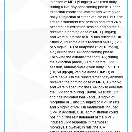
injection of MPH (5 mg/kg) was used daily
during a five-day conditioning phase. Under
extinction conditions, marmosets were given
daily IP injection of either vehicle or CBD. The
first reinstatement test session occurred 24 h
after the last extinction session and animals
received a priming dose of MPH (1mg/kg)
and were submitted to a 15 min retest trial. In
Study 2, Adult male rats received MPH (1, 2.5
or 5 mg/kg, I.P.) or morphine (5 or 10 mg/kg,
s.c.) during the CPP conditioning phase.
Following the establishment of CPP, during
the extinction phase, 60 min before CPP
session, animals were given daily ICV CBD
(10, 50 μg/5μl), vehicle alone (DMSO) or
were naïve. On the reinstatement day animals
received the priming dose of MPH, 0.5 mg/kg,
and were placed into the CPP box to evaluate
the CPP score during 10-min. Results: Our
findings indicated that 5 and 10 mg/kg of
morphine or 1 and 2.5 mg/kg of MPH in rats
and 5 mg/kg of MPH in marmosets induced
CPP. In addition, CBD administration could
not inhibit the reinstatement of the MPH-
induced CPP response in marmoset
monkeys. However, in rats, the ICV