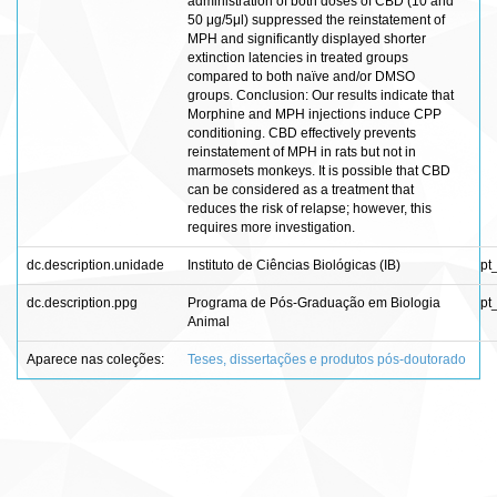
administration of both doses of CBD (10 and
50 μg/5μl) suppressed the reinstatement of
MPH and significantly displayed shorter
extinction latencies in treated groups
compared to both naïve and/or DMSO
groups. Conclusion: Our results indicate that
Morphine and MPH injections induce CPP
conditioning. CBD effectively prevents
reinstatement of MPH in rats but not in
marmosets monkeys. It is possible that CBD
can be considered as a treatment that
reduces the risk of relapse; however, this
requires more investigation.
dc.description.unidade
Instituto de Ciências Biológicas (IB)
pt
dc.description.ppg
Programa de Pós-Graduação em Biologia
pt
Animal
Aparece nas coleções:
Teses, dissertações e produtos pós-doutorado