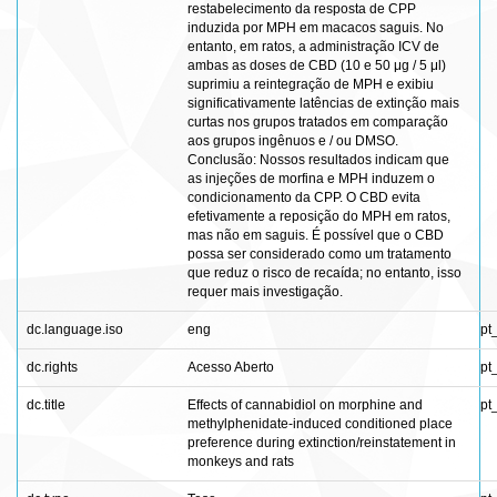
restabelecimento da resposta de CPP
induzida por MPH em macacos saguis. No
entanto, em ratos, a administração ICV de
ambas as doses de CBD (10 e 50 μg / 5 μl)
suprimiu a reintegração de MPH e exibiu
significativamente latências de extinção mais
curtas nos grupos tratados em comparação
aos grupos ingênuos e / ou DMSO.
Conclusão: Nossos resultados indicam que
as injeções de morfina e MPH induzem o
condicionamento da CPP. O CBD evita
efetivamente a reposição do MPH em ratos,
mas não em saguis. É possível que o CBD
possa ser considerado como um tratamento
que reduz o risco de recaída; no entanto, isso
requer mais investigação.
dc.language.iso
eng
pt
dc.rights
Acesso Aberto
pt
dc.title
Effects of cannabidiol on morphine and
pt
methylphenidate-induced conditioned place
preference during extinction/reinstatement in
monkeys and rats