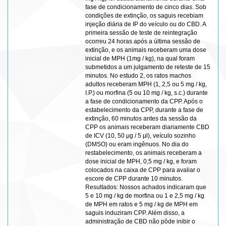
fase de condicionamento de cinco dias. Sob
condições de extinção, os saguis recebiam
injeção diária de IP do veículo ou do CBD. A
primeira sessão de teste de reintegração
ocorreu 24 horas após a última sessão de
extinção, e os animais receberam uma dose
inicial de MPH (1mg / kg), na qual foram
submetidos a um julgamento de reteste de 15
minutos. No estudo 2, os ratos machos
adultos receberam MPH (1, 2,5 ou 5 mg / kg,
I.P.) ou morfina (5 ou 10 mg / kg, s.c.) durante
a fase de condicionamento da CPP. Após o
estabelecimento da CPP, durante a fase de
extinção, 60 minutos antes da sessão da
CPP os animais receberam diariamente CBD
de ICV (10, 50 μg / 5 μl), veículo sozinho
(DMSO) ou eram ingênuos. No dia do
restabelecimento, os animais receberam a
dose inicial de MPH, 0,5 mg / kg, e foram
colocados na caixa de CPP para avaliar o
escore de CPP durante 10 minutos.
Resultados: Nossos achados indicaram que
5 e 10 mg / kg de morfina ou 1 e 2,5 mg / kg
de MPH em ratos e 5 mg / kg de MPH em
saguis induziram CPP. Além disso, a
administração de CBD não pôde inibir o