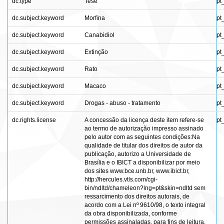
dc.type
Tese
pt
dc.subject.keyword
Morfina
pt
dc.subject.keyword
Canabidiol
pt
dc.subject.keyword
Extinção
pt
dc.subject.keyword
Rato
pt
dc.subject.keyword
Macaco
pt
dc.subject.keyword
Drogas - abuso - tratamento
pt
dc.rights.license
A concessão da licença deste item refere-se
pt
ao termo de autorização impresso assinado
pelo autor com as seguintes condições:Na
qualidade de titular dos direitos de autor da
publicação, autorizo a Universidade de
Brasília e o IBICT a disponibilizar por meio
dos sites www.bce.unb.br, www.ibict.br,
http://hercules.vtls.com/cgi-
bin/ndltd/chameleon?lng=pt&skin=ndltd sem
ressarcimento dos direitos autorais, de
acordo com a Lei nº 9610/98, o texto integral
da obra disponibilizada, conforme
permissões assinaladas, para fins de leitura,