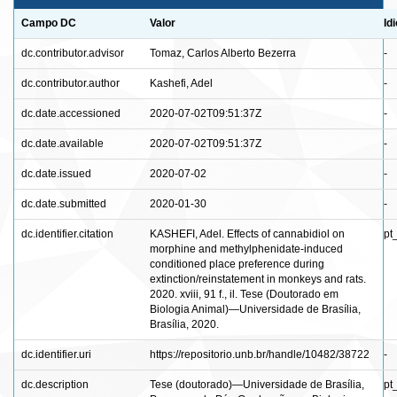
Campo DC
Valor
Id
dc.contributor.advisor
Tomaz, Carlos Alberto Bezerra
-
dc.contributor.author
Kashefi, Adel
-
dc.date.accessioned
2020-07-02T09:51:37Z
-
dc.date.available
2020-07-02T09:51:37Z
-
dc.date.issued
2020-07-02
-
dc.date.submitted
2020-01-30
-
dc.identifier.citation
KASHEFI, Adel. Effects of cannabidiol on
pt
morphine and methylphenidate-induced
conditioned place preference during
extinction/reinstatement in monkeys and rats.
2020. xviii, 91 f., il. Tese (Doutorado em
Biologia Animal)—Universidade de Brasília,
Brasília, 2020.
dc.identifier.uri
https://repositorio.unb.br/handle/10482/38722
-
dc.description
Tese (doutorado)—Universidade de Brasília,
pt