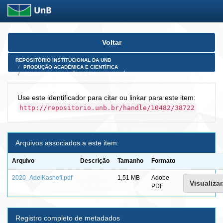
Skip
Voltar
navigation
REPOSITÓRIO INSTITUCIONAL DA UNB
PRODUÇÃO ACADÊMICA E CIENTÍFICA
TESES, DISSERTAÇÕES E PRODUTOS PÓS-DOUTORADO
Use este identificador para citar ou linkar para este item:
http://repositorio.unb.br/handle/10482/38722
Arquivos associados a este item:
Arquivo
Descrição
Tamanho
Formato
2020_AdelKashefi.pdf
1,51 MB
Adobe
Visualizar
PDF
Registro completo de metadados