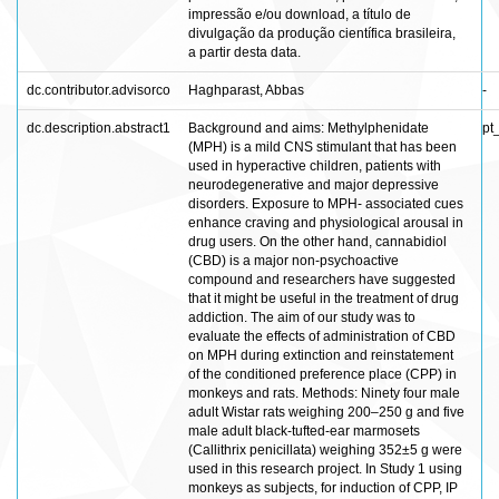
impressão e/ou download, a título de
divulgação da produção científica brasileira,
a partir desta data.
dc.contributor.advisorco
Haghparast, Abbas
-
dc.description.abstract1
Background and aims: Methylphenidate
pt
(MPH) is a mild CNS stimulant that has been
used in hyperactive children, patients with
neurodegenerative and major depressive
disorders. Exposure to MPH- associated cues
enhance craving and physiological arousal in
drug users. On the other hand, cannabidiol
(CBD) is a major non-psychoactive
compound and researchers have suggested
that it might be useful in the treatment of drug
addiction. The aim of our study was to
evaluate the effects of administration of CBD
on MPH during extinction and reinstatement
of the conditioned preference place (CPP) in
monkeys and rats. Methods: Ninety four male
adult Wistar rats weighing 200–250 g and five
male adult black-tufted-ear marmosets
(Callithrix penicillata) weighing 352±5 g were
used in this research project. In Study 1 using
monkeys as subjects, for induction of CPP, IP