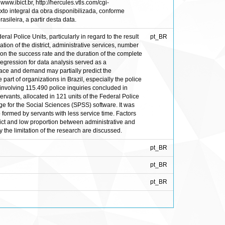
ww.ibict.br, http://hercules.vtls.com/cgi-
to integral da obra disponibilizada, conforme
sileira, a partir desta data.
l Police Units, particularly in regard to the result
pt_BR
tion of the district, administrative services, number
ration the success rate and the duration of the complete
egression for data analysis served as a
pace and demand may partially predict the
art of organizations in Brazil, especially the police
 involving 115.490 police inquiries concluded in
vants, allocated in 121 units of the Federal Police
age for the Social Sciences (SPSS) software. It was
formed by servants with less service time. Factors
trict and low proportion between administrative and
the limitation of the research are discussed.
pt_BR
pt_BR
pt_BR