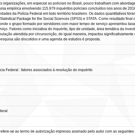
s organizações, em especial as policiais no Brasil, pouco trabalham com aborda
uisa empírica envolvendo 115.979 inquéritos policiais concluídos nos anos de 20
dades da Polícia Federal em todo território brasileiro. Os dados quantitativos foram
 Statistical Package for the Social Sciences (SPSS) e STATA. Como resultado final
, onde o grupo formado por servidores com maior tempo de serviço apresentou tax
ço. Fatores como iniciativa do inquérito, tipo de unidade, área temática da inves
pulação atendida por circunscrição, de igual maneira, impactou significativament
da pesquisa são discutidos e uma agenda de estudos é proposta.
a Federal : fatores associados à resolução do inquérito
deral
refere-se ao termo de autorização impresso assinado pelo autor com as seguintes c