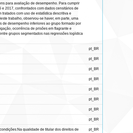
gens para avaliação de desempenho. Para cumprir
16 e 2017, confrontados com dados censitários de
 tratados com uso de estatística descritiva e
 deste trabalho, observou-se haver, em parte, uma
as de desempenho inferiores ao grupo formado por
tigação, ocorrência de prisões em flagrante e
e entre grupos segmentados nas regressões logística
pt_BR
pt_BR
pt_BR
pt_BR
pt_BR
pt_BR
pt_BR
pt_BR
ondições:Na qualidade de titular dos direitos de
pt_BR