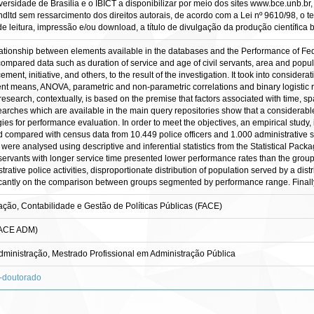
ersidade de Brasília e o IBICT a disponibilizar por meio dos sites www.bce.unb.br, w
ltd sem ressarcimento dos direitos autorais, de acordo com a Lei nº 9610/98, o tex
 leitura, impressão e/ou download, a título de divulgação da produção científica bra
ationship between elements available in the databases and the Performance of Federa
compared data such as duration of service and age of civil servants, area and popula
cement, initiative, and others, to the result of the investigation. It took into conside
nt means, ANOVA, parametric and non-parametric correlations and binary logistic r
esearch, contextually, is based on the premise that factors associated with time, s
arches which are available in the main query repositories show that a considerable p
ies for performance evaluation. In order to meet the objectives, an empirical study,
compared with census data from 10.449 police officers and 1.000 administrative ser
 were analysed using descriptive and inferential statistics from the Statistical Pack
ervants with longer service time presented lower performance rates than the group 
ative police activities, disproportionate distribution of population served by a dis
ficantly on the comparison between groups segmented by performance range. Finally 
ção, Contabilidade e Gestão de Políticas Públicas (FACE)
FACE ADM)
inistração, Mestrado Profissional em Administração Pública
s-doutorado