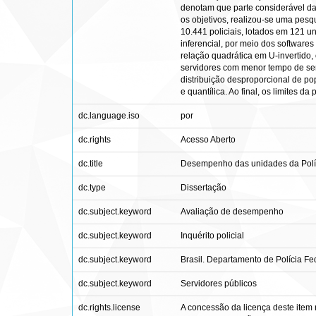
denotam que parte considerável da
os objetivos, realizou-se uma pesq
10.441 policiais, lotados em 121 uni
inferencial, por meio dos softwares
relação quadrática em U-invertido
servidores com menor tempo de servi
distribuição desproporcional de po
e quantílica. Ao final, os limites 
dc.language.iso
por
dc.rights
Acesso Aberto
dc.title
Desempenho das unidades da Políci
dc.type
Dissertação
dc.subject.keyword
Avaliação de desempenho
dc.subject.keyword
Inquérito policial
dc.subject.keyword
Brasil. Departamento de Polícia Fe
dc.subject.keyword
Servidores públicos
dc.rights.license
A concessão da licença deste item 