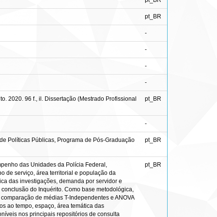
pt_BR
pt_BR
-
-
-
-
2020. 96 f., il. Dissertação (Mestrado Profissional
pt_BR
-
 de Políticas Públicas, Programa de Pós-Graduação
pt_BR
empenho das Unidades da Polícia Federal,
pt_BR
de serviço, área territorial e população da
tica das investigações, demanda por servidor e
ra conclusão do Inquérito. Como base metodológica,
os, comparação de médias T-Independentes e ANOVA
dos ao tempo, espaço, área temática das
veis nos principais repositórios de consulta