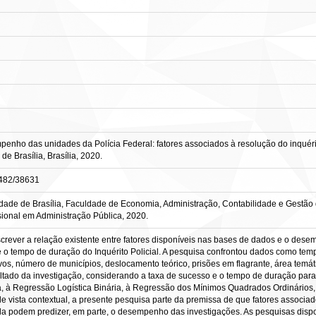
ho das unidades da Polícia Federal: fatores associados à resolução do inquérito. 
e Brasília, Brasília, 2020.
10482/38631
dade de Brasília, Faculdade de Economia, Administração, Contabilidade e Gestão
sional em Administração Pública, 2020.
escrever a relação existente entre fatores disponíveis nas bases de dados e o des
o tempo de duração do Inquérito Policial. A pesquisa confrontou dados como tempo 
tivos, número de municípios, deslocamento teórico, prisões em flagrante, área temá
esultado da investigação, considerando a taxa de sucesso e o tempo de duração pa
ca, à Regressão Logística Binária, à Regressão dos Mínimos Quadrados Ordinári
e vista contextual, a presente pesquisa parte da premissa de que fatores associa
a podem predizer, em parte, o desempenho das investigações. As pesquisas disponí