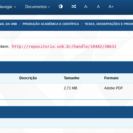
Navegar
Documentos
A-
A
A+
NAL DA UNB
PRODUÇÃO ACADÊMICA E CIENTÍFICA
TESES, DISSERTAÇÕES E PRO
 item:
http://repositorio.unb.br/handle/10482/38631
Descrição
Tamanho
Formato
2,71 MB
Adobe PDF