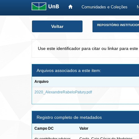
Comunidades e Coleções
Skip
REPOSITÓRIO INSTITUCIO
Voltar
navigation
Use este identificador para citar ou linkar para este
Arquivos associados a este item:
Arquivo
2020_AlexandreRabeloPatury.pdf
Registro completo de metadados
Campo DC
Valor