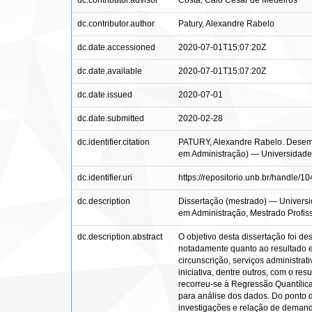
dc.contributor.advisor
Costa, Caio César de Medeiros
dc.contributor.author
Patury, Alexandre Rabelo
dc.date.accessioned
2020-07-01T15:07:20Z
dc.date.available
2020-07-01T15:07:20Z
dc.date.issued
2020-07-01
dc.date.submitted
2020-02-28
dc.identifier.citation
PATURY, Alexandre Rabelo. Desempen
em Administração) — Universidade d
dc.identifier.uri
https://repositorio.unb.br/handle/
dc.description
Dissertação (mestrado) — Universi
em Administração, Mestrado Profis
dc.description.abstract
O objetivo desta dissertação foi d
notadamente quanto ao resultado e 
circunscrição, serviços administra
iniciativa, dentre outros, com o r
recorreu-se à Regressão Quantíli
para análise dos dados. Do ponto d
investigações e relação de demand