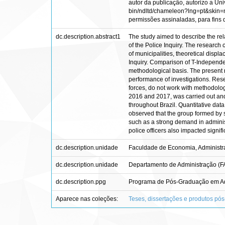
autor da publicação, autorizo a Univ
bin/ndltd/chameleon?lng=pt&skin=nd
permissões assinaladas, para fins de
dc.description.abstract1
The study aimed to describe the rel
of the Police Inquiry. The research 
of municipalities, theoretical displa
Inquiry. Comparison of T-Independe
methodological basis. The present r
performance of investigations. Rese
forces, do not work with methodolog
2016 and 2017, was carried out and 
throughout Brazil. Quantitative data
observed that the group formed by s
such as a strong demand in administr
police officers also impacted signi
dc.description.unidade
Faculdade de Economia, Administra
dc.description.unidade
Departamento de Administração (
dc.description.ppg
Programa de Pós-Graduação em Adm
Aparece nas coleções:
Teses, dissertações e produtos pó