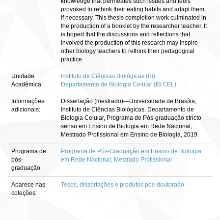
knowledge that permeates such issues and feels
provoked to rethink their eating habits and adapt them,
if necessary. This thesis completion work culminated in
the production of a booklet by the researcher teacher. It
is hoped that the discussions and reflections that
involved the production of this research may inspire
other biology teachers to rethink their pedagogical
practice.
Unidade
Instituto de Ciências Biológicas (IB)
Acadêmica:
Departamento de Biologia Celular (IB CEL)
Informações
Dissertação (mestrado)—Universidade de Brasília,
adicionais:
Instituto de Ciências Biológicas, Departamento de
Biologia Celular, Programa de Pós-graduação stricto
sensu em Ensino de Biologia em Rede Nacional,
Mestrado Profissional em Ensino de Biologia, 2019.
Programa de
Programa de Pós-Graduação em Ensino de Biologia
pós-
em Rede Nacional, Mestrado Profissional
graduação:
Aparece nas
Teses, dissertações e produtos pós-doutorado
coleções: