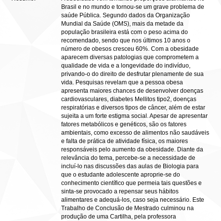
Brasil e no mundo e tornou-se um grave problema de
saúde Pública. Segundo dados da Organização
Mundial da Saúde (OMS), mais da metade da
população brasileira está com o peso acima do
recomendado, sendo que nos últimos 10 anos o
número de obesos cresceu 60%. Com a obesidade
aparecem diversas patologias que comprometem a
qualidade de vida e a longevidade do indivíduo,
privando-o do direito de desfrutar plenamente de sua
vida. Pesquisas revelam que a pessoa obesa
apresenta maiores chances de desenvolver doenças
cardiovasculares, diabetes Mellitos tipo2, doenças
respiratórias e diversos tipos de câncer, além de estar
sujeita a um forte estigma social. Apesar de apresentar
fatores metabólicos e genéticos, são os fatores
ambientais, como excesso de alimentos não saudáveis
e falta de prática de atividade física, os maiores
responsáveis pelo aumento da obesidade. Diante da
relevância do tema, percebe-se a necessidade de
incluí-lo nas discussões das aulas de Biologia para
que o estudante adolescente aproprie-se do
conhecimento científico que permeia tais questões e
sinta-se provocado a repensar seus hábitos
alimentares e adequá-los, caso seja necessário. Este
Trabalho de Conclusão de Mestrado culminou na
produção de uma Cartilha, pela professora