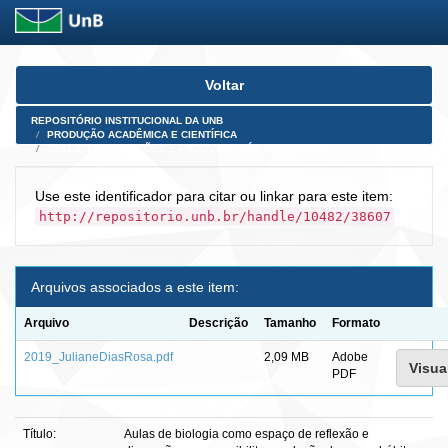
Skip
Voltar
navigation
REPOSITÓRIO INSTITUCIONAL DA UNB
PRODUÇÃO ACADÊMICA E CIENTÍFICA
TESES, DISSERTAÇÕES E PRODUTOS PÓS-DOUTORADO
Use este identificador para citar ou linkar para este item:
http://repositorio.unb.br/handle/10482/38607
Arquivos associados a este item:
Arquivo
Descrição
Tamanho
Formato
2019_JulianeDiasRosa.pdf
2,09 MB
Adobe
Visual
PDF
Título:
Aulas de biologia como espaço de reflexão e