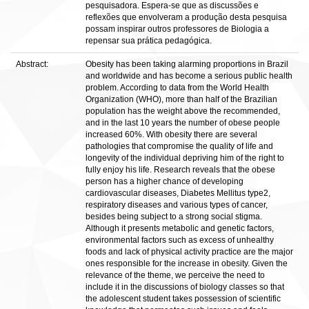
pesquisadora. Espera-se que as discussões e
reflexões que envolveram a produção desta pesquisa
possam inspirar outros professores de Biologia a
repensar sua prática pedagógica.
Abstract:
Obesity has been taking alarming proportions in Brazil
and worldwide and has become a serious public health
problem. According to data from the World Health
Organization (WHO), more than half of the Brazilian
population has the weight above the recommended,
and in the last 10 years the number of obese people
increased 60%. With obesity there are several
pathologies that compromise the quality of life and
longevity of the individual depriving him of the right to
fully enjoy his life. Research reveals that the obese
person has a higher chance of developing
cardiovascular diseases, Diabetes Mellitus type2,
respiratory diseases and various types of cancer,
besides being subject to a strong social stigma.
Although it presents metabolic and genetic factors,
environmental factors such as excess of unhealthy
foods and lack of physical activity practice are the major
ones responsible for the increase in obesity. Given the
relevance of the theme, we perceive the need to
include it in the discussions of biology classes so that
the adolescent student takes possession of scientific