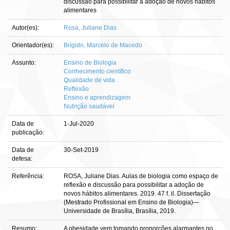
discussão para possibilitar a adoção de novos hábitos
alimentares
Autor(es):
Rosa, Juliane Dias
Orientador(es):
Brígido, Marcelo de Macedo
Assunto:
Ensino de Biologia
Conhecimento científico
Qualidade de vida
Reflexão
Ensino e aprendizagem
Nutrição saudável
Data de
1-Jul-2020
publicação:
Data de
30-Set-2019
defesa:
Referência:
ROSA, Juliane Dias. Aulas de biologia como espaço de
reflexão e discussão para possibilitar a adoção de
novos hábitos alimentares. 2019. 47 f. il. Dissertação
(Mestrado Profissional em Ensino de Biologia)—
Universidade de Brasília, Brasília, 2019.
Resumo:
A obesidade vem tomando proporções alarmantes no