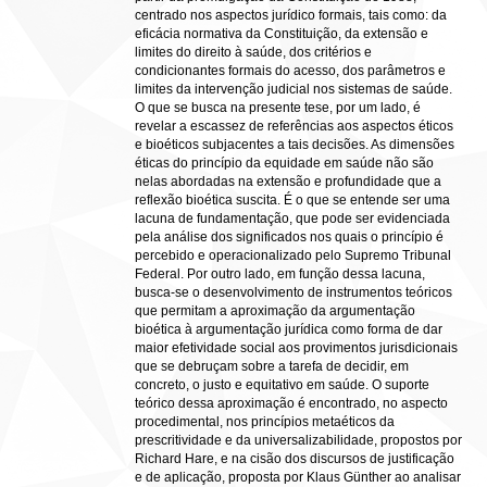
centrado nos aspectos jurídico formais, tais como: da
eficácia normativa da Constituição, da extensão e
limites do direito à saúde, dos critérios e
condicionantes formais do acesso, dos parâmetros e
limites da intervenção judicial nos sistemas de saúde.
O que se busca na presente tese, por um lado, é
revelar a escassez de referências aos aspectos éticos
e bioéticos subjacentes a tais decisões. As dimensões
éticas do princípio da equidade em saúde não são
nelas abordadas na extensão e profundidade que a
reflexão bioética suscita. É o que se entende ser uma
lacuna de fundamentação, que pode ser evidenciada
pela análise dos significados nos quais o princípio é
percebido e operacionalizado pelo Supremo Tribunal
Federal. Por outro lado, em função dessa lacuna,
busca-se o desenvolvimento de instrumentos teóricos
que permitam a aproximação da argumentação
bioética à argumentação jurídica como forma de dar
maior efetividade social aos provimentos jurisdicionais
que se debruçam sobre a tarefa de decidir, em
concreto, o justo e equitativo em saúde. O suporte
teórico dessa aproximação é encontrado, no aspecto
procedimental, nos princípios metaéticos da
prescritividade e da universalizabilidade, propostos por
Richard Hare, e na cisão dos discursos de justificação
e de aplicação, proposta por Klaus Günther ao analisar