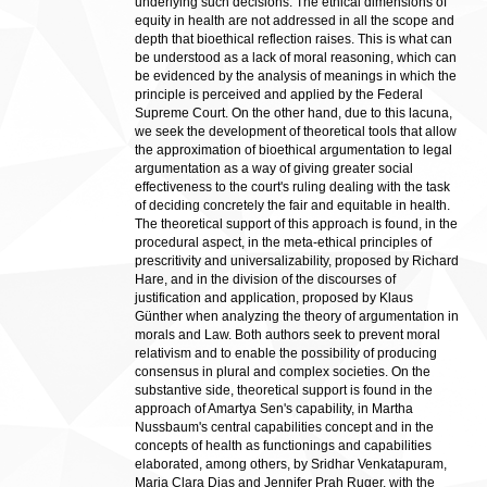
underlying such decisions. The ethical dimensions of
equity in health are not addressed in all the scope and
depth that bioethical reflection raises. This is what can
be understood as a lack of moral reasoning, which can
be evidenced by the analysis of meanings in which the
principle is perceived and applied by the Federal
Supreme Court. On the other hand, due to this lacuna,
we seek the development of theoretical tools that allow
the approximation of bioethical argumentation to legal
argumentation as a way of giving greater social
effectiveness to the court's ruling dealing with the task
of deciding concretely the fair and equitable in health.
The theoretical support of this approach is found, in the
procedural aspect, in the meta-ethical principles of
prescritivity and universalizability, proposed by Richard
Hare, and in the division of the discourses of
justification and application, proposed by Klaus
Günther when analyzing the theory of argumentation in
morals and Law. Both authors seek to prevent moral
relativism and to enable the possibility of producing
consensus in plural and complex societies. On the
substantive side, theoretical support is found in the
approach of Amartya Sen's capability, in Martha
Nussbaum's central capabilities concept and in the
concepts of health as functionings and capabilities
elaborated, among others, by Sridhar Venkatapuram,
Maria Clara Dias and Jennifer Prah Ruger, with the