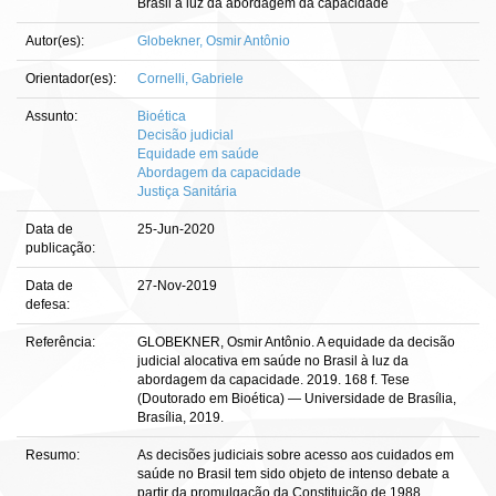
Brasil à luz da abordagem da capacidade
Autor(es):
Globekner, Osmir Antônio
Orientador(es):
Cornelli, Gabriele
Assunto:
Bioética
Decisão judicial
Equidade em saúde
Abordagem da capacidade
Justiça Sanitária
Data de
25-Jun-2020
publicação:
Data de
27-Nov-2019
defesa:
Referência:
GLOBEKNER, Osmir Antônio. A equidade da decisão
judicial alocativa em saúde no Brasil à luz da
abordagem da capacidade. 2019. 168 f. Tese
(Doutorado em Bioética) — Universidade de Brasília,
Brasília, 2019.
Resumo:
As decisões judiciais sobre acesso aos cuidados em
saúde no Brasil tem sido objeto de intenso debate a
partir da promulgação da Constituição de 1988,