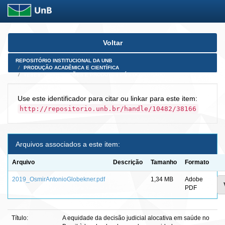
Skip
Voltar
navigation
REPOSITÓRIO INSTITUCIONAL DA UNB
PRODUÇÃO ACADÊMICA E CIENTÍFICA
TESES, DISSERTAÇÕES E PRODUTOS PÓS-DOUTORADO
Use este identificador para citar ou linkar para este item:
http://repositorio.unb.br/handle/10482/38166
Arquivos associados a este item:
Arquivo
Descrição
Tamanho
Formato
2019_OsmirAntonioGlobekner.pdf
1,34 MB
Adobe
PDF
Título:
A equidade da decisão judicial alocativa em saúde no