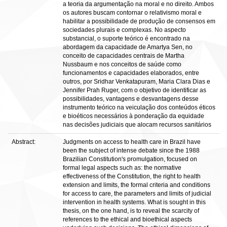
a teoria da argumentação na moral e no direito. Ambos
os autores buscam contornar o relativismo moral e
habilitar a possibilidade de produção de consensos em
sociedades plurais e complexas. No aspecto
substancial, o suporte teórico é encontrado na
abordagem da capacidade de Amartya Sen, no
conceito de capacidades centrais de Martha
Nussbaum e nos conceitos de saúde como
funcionamentos e capacidades elaborados, entre
outros, por Sridhar Venkatapuram, Maria Clara Dias e
Jennifer Prah Ruger, com o objetivo de identificar as
possibilidades, vantagens e desvantagens desse
instrumento teórico na veiculação dos conteúdos éticos
e bioéticos necessários à ponderação da equidade
nas decisões judiciais que alocam recursos sanitários
Abstract:
Judgments on access to health care in Brazil have
been the subject of intense debate since the 1988
Brazilian Constitution's promulgation, focused on
formal legal aspects such as: the normative
effectiveness of the Constitution, the right to health
extension and limits, the formal criteria and conditions
for access to care, the parameters and limits of judicial
intervention in health systems. What is sought in this
thesis, on the one hand, is to reveal the scarcity of
references to the ethical and bioethical aspects