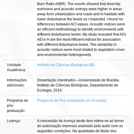
Burn Ratio (NBR). The results showed that diversity,
evenness and acoustic entropy were higher in areas
away form urbanization and roads and in habitats with
lower disturbance fire levels as I expected. I found no
differences between ACI values. Acoustic indices were
an efficient methodology to identify environments with
different disturbance levels. My study revealed that ADI,
AEI e H are the most efficient indices for association
with different disturbance levels. The variability in
acoustic indices were most related to vegetation cover
and environmental heterogeneity.
Unidade
Instituto de Ciências Biológicas (IB)
Acadêmica:
Informações
Dissertação (mestrado)—Universidade de Brasília,
adicionais:
Instituto de Ciências Biológicas, Departamento de
Ecologia, 2019.
Programa de
Programa de Pós-Graduação em Ecologia
pós-
graduação:
Licença:
A concessão da licença deste item refere-se ao termo
de autorização impresso assinado pelo autor com as
seguintes condições: Na qualidade de titular dos