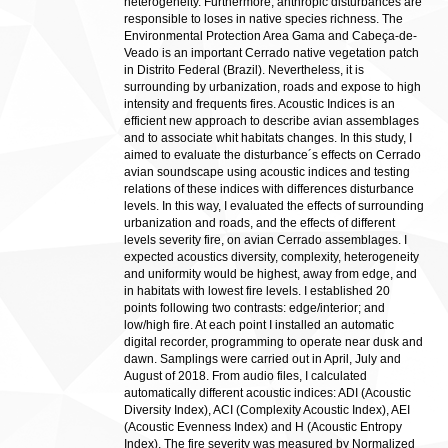
heterogeneity. Furthermore, anthropic disturbances are
responsible to loses in native species richness. The
Environmental Protection Area Gama and Cabeça-de-
Veado is an important Cerrado native vegetation patch
in Distrito Federal (Brazil). Nevertheless, it is
surrounding by urbanization, roads and expose to high
intensity and frequents fires. Acoustic Indices is an
efficient new approach to describe avian assemblages
and to associate whit habitats changes. In this study, I
aimed to evaluate the disturbance´s effects on Cerrado
avian soundscape using acoustic indices and testing
relations of these indices with differences disturbance
levels. In this way, I evaluated the effects of surrounding
urbanization and roads, and the effects of different
levels severity fire, on avian Cerrado assemblages. I
expected acoustics diversity, complexity, heterogeneity
and uniformity would be highest, away from edge, and
in habitats with lowest fire levels. I established 20
points following two contrasts: edge/interior; and
low/high fire. At each point I installed an automatic
digital recorder, programming to operate near dusk and
dawn. Samplings were carried out in April, July and
August of 2018. From audio files, I calculated
automatically different acoustic indices: ADI (Acoustic
Diversity Index), ACI (Complexity Acoustic Index), AEI
(Acoustic Evenness Index) and H (Acoustic Entropy
Index). The fire severity was measured by Normalized