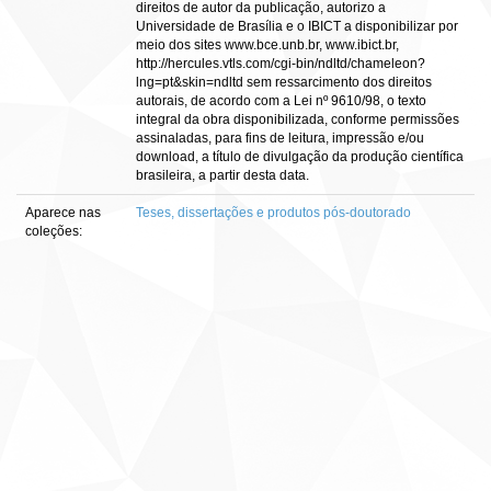
direitos de autor da publicação, autorizo a
Universidade de Brasília e o IBICT a disponibilizar por
meio dos sites www.bce.unb.br, www.ibict.br,
http://hercules.vtls.com/cgi-bin/ndltd/chameleon?
lng=pt&skin=ndltd sem ressarcimento dos direitos
autorais, de acordo com a Lei nº 9610/98, o texto
integral da obra disponibilizada, conforme permissões
assinaladas, para fins de leitura, impressão e/ou
download, a título de divulgação da produção científica
brasileira, a partir desta data.
Aparece nas
Teses, dissertações e produtos pós-doutorado
coleções: