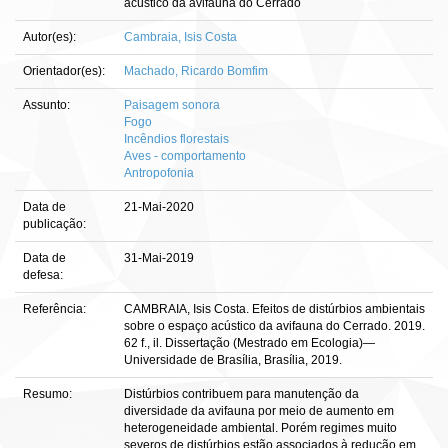
acústico da avifauna do Cerrado
Autor(es):
Cambraia, Isis Costa
Orientador(es):
Machado, Ricardo Bomfim
Assunto:
Paisagem sonora
Fogo
Incêndios florestais
Aves - comportamento
Antropofonia
Data de
21-Mai-2020
publicação:
Data de
31-Mai-2019
defesa:
Referência:
CAMBRAIA, Isis Costa. Efeitos de distúrbios ambientais
sobre o espaço acústico da avifauna do Cerrado. 2019.
62 f., il. Dissertação (Mestrado em Ecologia)—
Universidade de Brasília, Brasília, 2019.
Resumo:
Distúrbios contribuem para manutenção da
diversidade da avifauna por meio de aumento em
heterogeneidade ambiental. Porém regimes muito
severos de distúrbios estão associados à redução em