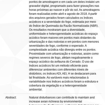
pontos de amostragem e em cada um deles instalei um
gravador digital, programado para fazer gravações nas
horas próximas ao nascer e pôr do sol. As amostragens
foram realizadas entre abril e agosto de 2018. A partir
dos arquivos gerados foram calculados os índices
acústicos e a severidade do fogo, estimada por meio
do Índice de Queimada da Razão Normalizada (NBR).
Os resultados mostraram que a diversidade,
uniformidade e heterogeneidade acústicas do espaço
acústico foram maiores em pontos mais distantes da
urbanização e das rodovias e em pontos com menores
severidades de fogo, conforme o esperado. A
complexidade acústica não divergiu entre os pontos.
Proximidade com urbanização e rodovias, assim como
regimes severos de fogo, afetam negativamente o
espaço acústico da avifauna do Cerrado. O uso de
índices acústicos foi um método eficiente para
diferenciar ambientes com diferentes níveis de
distúrbios, os índices ADI, AEI, H se destacaram para
tal finalidade. As variáveis mais relacionadas à
variabilidade nos índices acústicos foram a estrutura e
cobertura da vegetação e a heterogeneidade
ambiental.
Abstract:
Natural disturbances can contribute to maintain and
increase avian richness by environmental