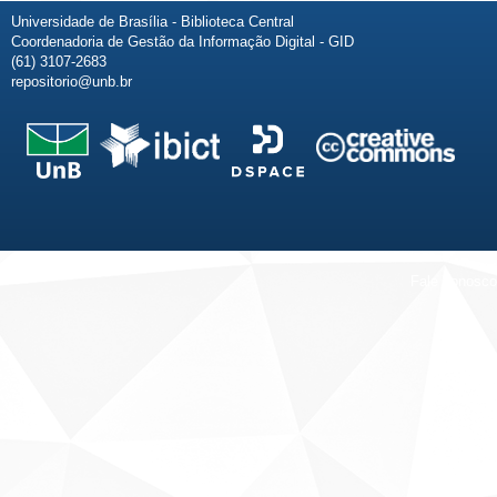
Universidade de Brasília - Biblioteca Central
Coordenadoria de Gestão da Informação Digital - GID
(61) 3107-2683
repositorio@unb.br
Fale conosco
Sobre