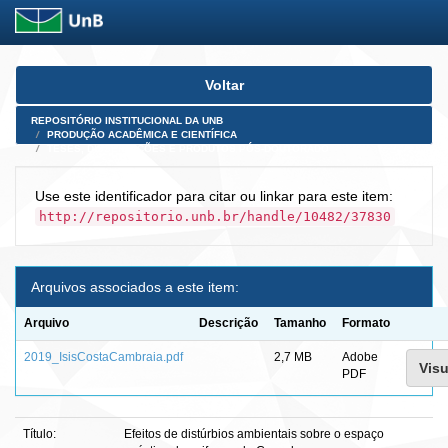
Skip
Voltar
navigation
REPOSITÓRIO INSTITUCIONAL DA UNB
PRODUÇÃO ACADÊMICA E CIENTÍFICA
TESES, DISSERTAÇÕES E PRODUTOS PÓS-DOUTORADO
Use este identificador para citar ou linkar para este item:
http://repositorio.unb.br/handle/10482/37830
Arquivos associados a este item:
Arquivo
Descrição
Tamanho
Formato
2019_IsisCostaCambraia.pdf
2,7 MB
Adobe
Visu
PDF
Título:
Efeitos de distúrbios ambientais sobre o espaço