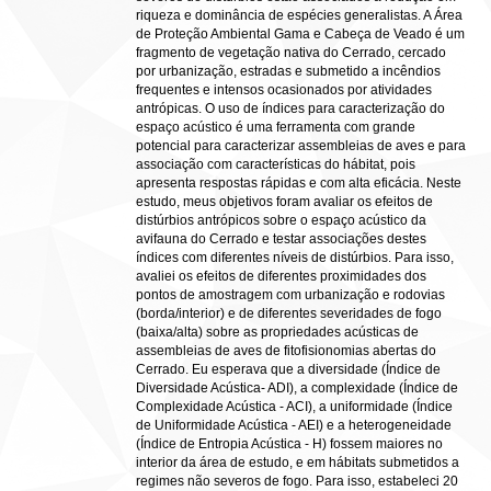
riqueza e dominância de espécies generalistas. A Área
de Proteção Ambiental Gama e Cabeça de Veado é um
fragmento de vegetação nativa do Cerrado, cercado
por urbanização, estradas e submetido a incêndios
frequentes e intensos ocasionados por atividades
antrópicas. O uso de índices para caracterização do
espaço acústico é uma ferramenta com grande
potencial para caracterizar assembleias de aves e para
associação com características do hábitat, pois
apresenta respostas rápidas e com alta eficácia. Neste
estudo, meus objetivos foram avaliar os efeitos de
distúrbios antrópicos sobre o espaço acústico da
avifauna do Cerrado e testar associações destes
índices com diferentes níveis de distúrbios. Para isso,
avaliei os efeitos de diferentes proximidades dos
pontos de amostragem com urbanização e rodovias
(borda/interior) e de diferentes severidades de fogo
(baixa/alta) sobre as propriedades acústicas de
assembleias de aves de fitofisionomias abertas do
Cerrado. Eu esperava que a diversidade (Índice de
Diversidade Acústica- ADI), a complexidade (Índice de
Complexidade Acústica - ACI), a uniformidade (Índice
de Uniformidade Acústica - AEI) e a heterogeneidade
(Índice de Entropia Acústica - H) fossem maiores no
interior da área de estudo, e em hábitats submetidos a
regimes não severos de fogo. Para isso, estabeleci 20