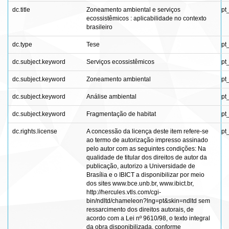
dc.title
Zoneamento ambiental e serviços
pt
ecossistêmicos : aplicabilidade no contexto
brasileiro
dc.type
Tese
pt
dc.subject.keyword
Serviços ecossistêmicos
pt
dc.subject.keyword
Zoneamento ambiental
pt
dc.subject.keyword
Análise ambiental
pt
dc.subject.keyword
Fragmentação de habitat
pt
dc.rights.license
A concessão da licença deste item refere-se
pt
ao termo de autorização impresso assinado
pelo autor com as seguintes condições: Na
qualidade de titular dos direitos de autor da
publicação, autorizo a Universidade de
Brasília e o IBICT a disponibilizar por meio
dos sites www.bce.unb.br, www.ibict.br,
http://hercules.vtls.com/cgi-
bin/ndltd/chameleon?lng=pt&skin=ndltd sem
ressarcimento dos direitos autorais, de
acordo com a Lei nº 9610/98, o texto integral
da obra disponibilizada, conforme