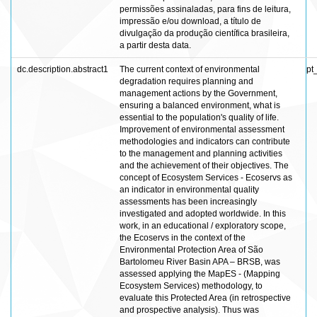
permissões assinaladas, para fins de leitura,
impressão e/ou download, a título de
divulgação da produção científica brasileira,
a partir desta data.
dc.description.abstract1
The current context of environmental
pt
degradation requires planning and
management actions by the Government,
ensuring a balanced environment, what is
essential to the population's quality of life.
Improvement of environmental assessment
methodologies and indicators can contribute
to the management and planning activities
and the achievement of their objectives. The
concept of Ecosystem Services - Ecoservs as
an indicator in environmental quality
assessments has been increasingly
investigated and adopted worldwide. In this
work, in an educational / exploratory scope,
the Ecoservs in the context of the
Environmental Protection Area of São
Bartolomeu River Basin APA – BRSB, was
assessed applying the MapES - (Mapping
Ecosystem Services) methodology, to
evaluate this Protected Area (in retrospective
and prospective analysis). Thus was