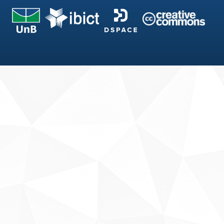
Fale conosco
Sobre