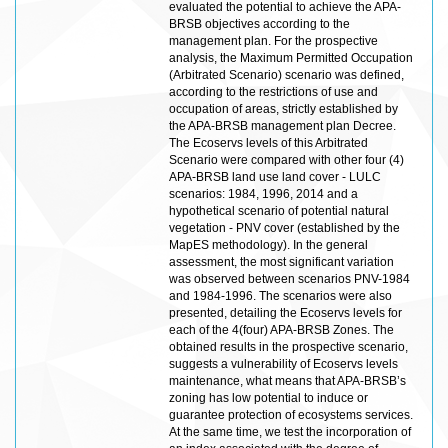
evaluated the potential to achieve the APA-
BRSB objectives according to the
management plan. For the prospective
analysis, the Maximum Permitted Occupation
(Arbitrated Scenario) scenario was defined,
according to the restrictions of use and
occupation of areas, strictly established by
the APA-BRSB management plan Decree.
The Ecoservs levels of this Arbitrated
Scenario were compared with other four (4)
APA-BRSB land use land cover - LULC
scenarios: 1984, 1996, 2014 and a
hypothetical scenario of potential natural
vegetation - PNV cover (established by the
MapES methodology). In the general
assessment, the most significant variation
was observed between scenarios PNV-1984
and 1984-1996. The scenarios were also
presented, detailing the Ecoservs levels for
each of the 4(four) APA-BRSB Zones. The
obtained results in the prospective scenario,
suggests a vulnerability of Ecoservs levels
maintenance, what means that APA-BRSB’s
zoning has low potential to induce or
guarantee protection of ecosystems services.
At the same time, we test the incorporation of