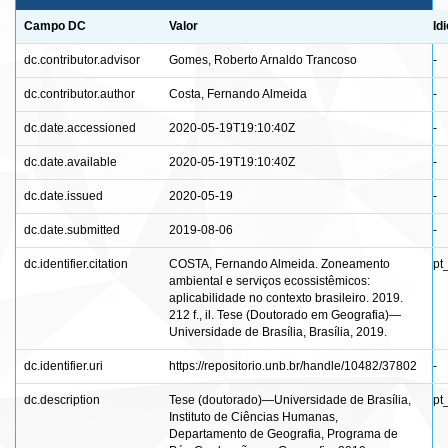
Campo DC
Valor
Id
dc.contributor.advisor
Gomes, Roberto Arnaldo Trancoso
-
dc.contributor.author
Costa, Fernando Almeida
-
dc.date.accessioned
2020-05-19T19:10:40Z
-
dc.date.available
2020-05-19T19:10:40Z
-
dc.date.issued
2020-05-19
-
dc.date.submitted
2019-08-06
-
dc.identifier.citation
COSTA, Fernando Almeida. Zoneamento
pt
ambiental e serviços ecossistêmicos:
aplicabilidade no contexto brasileiro. 2019.
212 f., il. Tese (Doutorado em Geografia)—
Universidade de Brasília, Brasília, 2019.
dc.identifier.uri
https://repositorio.unb.br/handle/10482/37802
-
dc.description
Tese (doutorado)—Universidade de Brasília,
pt
Instituto de Ciências Humanas,
Departamento de Geografia, Programa de