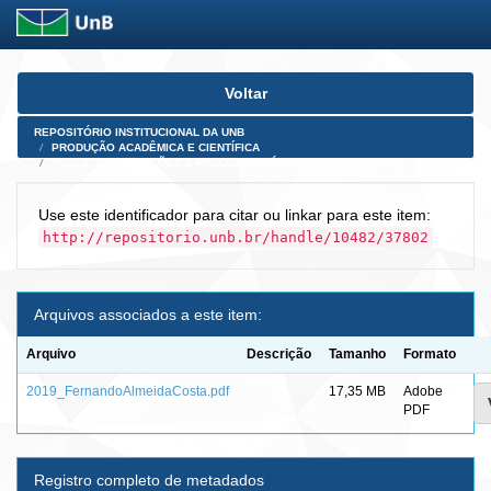
Skip
Voltar
navigation
REPOSITÓRIO INSTITUCIONAL DA UNB
PRODUÇÃO ACADÊMICA E CIENTÍFICA
TESES, DISSERTAÇÕES E PRODUTOS PÓS-DOUTORADO
Use este identificador para citar ou linkar para este item:
http://repositorio.unb.br/handle/10482/37802
Arquivos associados a este item:
Arquivo
Descrição
Tamanho
Formato
2019_FernandoAlmeidaCosta.pdf
17,35 MB
Adobe
PDF
Registro completo de metadados