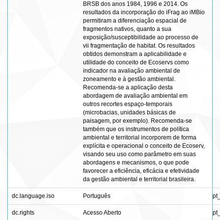
BRSB dos anos 1984, 1996 e 2014. Os
resultados da incorporação do iFrag ao iMBio
permitiram a diferenciação espacial de
fragmentos nativos, quanto a sua
exposição/susceptibilidade ao processo de
vii fragmentação de habitat. Os resultados
obtidos demonstram a aplicabilidade e
utilidade do conceito de Ecoservs como
indicador na avaliação ambiental de
zoneamento e à gestão ambiental.
Recomenda-se a aplicação desta
abordagem de avaliação ambiental em
outros recortes espaço-temporais
(microbacias, unidades básicas de
paisagem, por exemplo). Recomenda-se
também que os instrumentos de política
ambiental e territorial incorporem de forma
explícita e operacional o conceito de Ecoserv,
visando seu uso como parâmetro em suas
abordagens e mecanismos, o que pode
favorecer a eficiência, eficácia e efetividade
da gestão ambiental e territorial brasileira.
dc.language.iso
Português
pt
dc.rights
Acesso Aberto
pt