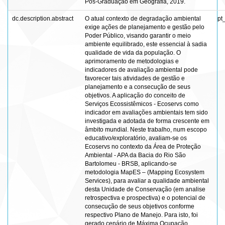
Pós-Graduação em Geografia, 2019.
dc.description.abstract
O atual contexto de degradação ambiental
pt
exige ações de planejamento e gestão pelo
Poder Público, visando garantir o meio
ambiente equilibrado, este essencial à sadia
qualidade de vida da população. O
aprimoramento de metodologias e
indicadores de avaliação ambiental pode
favorecer tais atividades de gestão e
planejamento e a consecução de seus
objetivos. A aplicação do conceito de
Serviços Ecossistêmicos - Ecoservs como
indicador em avaliações ambientais tem sido
investigada e adotada de forma crescente em
âmbito mundial. Neste trabalho, num escopo
educativo/exploratório, avaliam-se os
Ecoservs no contexto da Área de Proteção
Ambiental - APA da Bacia do Rio São
Bartolomeu - BRSB, aplicando-se
metodologia MapES – (Mapping Ecosystem
Services), para avaliar a qualidade ambiental
desta Unidade de Conservação (em analise
retrospectiva e prospectiva) e o potencial de
consecução de seus objetivos conforme
respectivo Plano de Manejo. Para isto, foi
gerado cenário de Máxima Ocupação