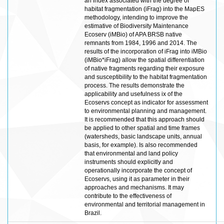
an index associated with the degree of
habitat fragmentation (iFrag) into the MapES
methodology, intending to improve the
estimative of Biodiversity Maintenance
Ecoserv (iMBio) of APA BRSB native
remnants from 1984, 1996 and 2014. The
results of the incorporation of iFrag into iMBio
(iMBio*iFrag) allow the spatial differentiation
of native fragments regarding their exposure
and susceptibility to the habitat fragmentation
process. The results demonstrate the
applicability and usefulness ix of the
Ecoservs concept as indicator for assessment
to environmental planning and management.
It is recommended that this approach should
be applied to other spatial and time frames
(watersheds, basic landscape units, annual
basis, for example). Is also recommended
that environmental and land policy
instruments should explicitly and
operationally incorporate the concept of
Ecoservs, using it as parameter in their
approaches and mechanisms. It may
contribute to the effectiveness of
environmental and territorial management in
Brazil.