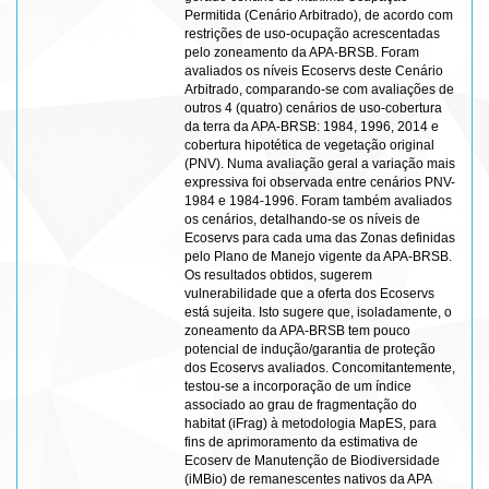
Permitida (Cenário Arbitrado), de acordo com
restrições de uso-ocupação acrescentadas
pelo zoneamento da APA-BRSB. Foram
avaliados os níveis Ecoservs deste Cenário
Arbitrado, comparando-se com avaliações de
outros 4 (quatro) cenários de uso-cobertura
da terra da APA-BRSB: 1984, 1996, 2014 e
cobertura hipotética de vegetação original
(PNV). Numa avaliação geral a variação mais
expressiva foi observada entre cenários PNV-
1984 e 1984-1996. Foram também avaliados
os cenários, detalhando-se os níveis de
Ecoservs para cada uma das Zonas definidas
pelo Plano de Manejo vigente da APA-BRSB.
Os resultados obtidos, sugerem
vulnerabilidade que a oferta dos Ecoservs
está sujeita. Isto sugere que, isoladamente, o
zoneamento da APA-BRSB tem pouco
potencial de indução/garantia de proteção
dos Ecoservs avaliados. Concomitantemente,
testou-se a incorporação de um índice
associado ao grau de fragmentação do
habitat (iFrag) à metodologia MapES, para
fins de aprimoramento da estimativa de
Ecoserv de Manutenção de Biodiversidade
(iMBio) de remanescentes nativos da APA