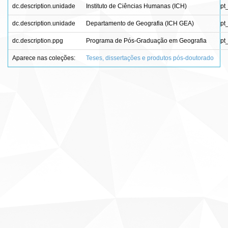
dc.description.unidade
Instituto de Ciências Humanas (ICH)
pt
dc.description.unidade
Departamento de Geografia (ICH GEA)
pt
dc.description.ppg
Programa de Pós-Graduação em Geografia
pt
Aparece nas coleções:
Teses, dissertações e produtos pós-doutorado