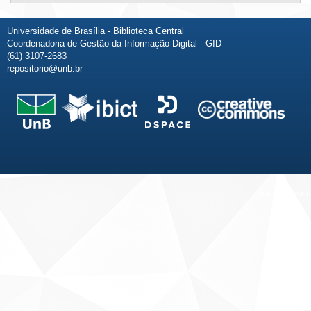
Universidade de Brasília - Biblioteca Central
Coordenadoria de Gestão da Informação Digital - GID
(61) 3107-2683
repositorio@unb.br
Fale conosco
Sobre