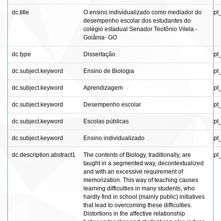
dc.title
O ensino individualizado como mediador do
pt
desempenho escolar dos estudantes do
colégio estadual Senador Teotônio Vilela -
Goiânia- GO
dc.type
Dissertação
pt
dc.subject.keyword
Ensino de Biologia
pt
dc.subject.keyword
Aprendizagem
pt
dc.subject.keyword
Desempenho escolar
pt
dc.subject.keyword
Escolas públicas
pt
dc.subject.keyword
Ensino individualizado
pt
dc.description.abstract1
The contents of Biology, traditionally, are
pt
taught in a segmented way, decontextualized
and with an excessive requirement of
memorization. This way of teaching causes
learning difficulties in many students, who
hardly find in school (mainly public) initiatives
that lead to overcoming these difficulties.
Distortions in the affective relationship