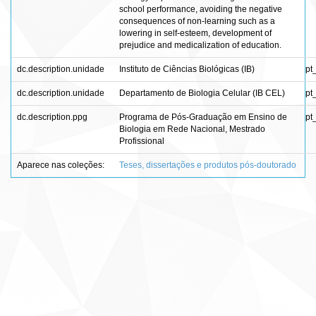
school performance, avoiding the negative
consequences of non-learning such as a
lowering in self-esteem, development of
prejudice and medicalization of education.
dc.description.unidade
Instituto de Ciências Biológicas (IB)
pt
dc.description.unidade
Departamento de Biologia Celular (IB CEL)
pt
dc.description.ppg
Programa de Pós-Graduação em Ensino de
pt
Biologia em Rede Nacional, Mestrado
Profissional
Aparece nas coleções:
Teses, dissertações e produtos pós-doutorado