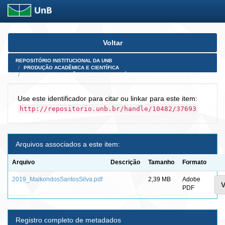
Skip
Voltar
navigation
REPOSITÓRIO INSTITUCIONAL DA UNB
PRODUÇÃO ACADÊMICA E CIENTÍFICA
TESES, DISSERTAÇÕES E PRODUTOS PÓS-DOUTORADO
Use este identificador para citar ou linkar para este item:
http://repositorio.unb.br/handle/10482/37693
Arquivos associados a este item:
Arquivo
Descrição
Tamanho
Formato
2019_MaikondosSantosSilva.pdf
2,39 MB
Adobe
V
PDF
Registro completo de metadados