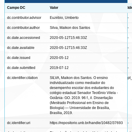
Campo DC
Valor
Id
dc.contributor.advisor
Euzébio, Umberto
-
dc.contributor.author
Silva, Maikon dos Santos
-
dc.date.accessioned
2020-05-12T15:46:33Z
-
dc.date.available
2020-05-12T15:46:33Z
-
dc.date.issued
2020-05-12
-
dc.date.submitted
2019-07-12
-
dc.identifier.citation
SILVA, Maikon dos Santos. O ensino
pt
individualizado como mediador do
desempenho escolar dos estudantes do
colégio estadual Senador Teotônio Vilela -
Goiânia- GO. 2019. 96 f., il. Dissertação
(Mestrado Profissional em Ensino de
Biologia) — Universidade de Brasília,
Brasília, 2019.
dc.identifier.uri
https://repositorio.unb.br/handle/10482/37693
-