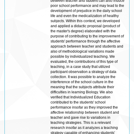
between teacher and student can also induce
poor school performance and may lead to the
development of prejudice in the daily school
life and even the medicalization of healthy
subjects. Within this context, we developed
and applied a didactic proposal (product of
the master's degree) elaborated with the
purpose of contributing to the improvement of
students' performance through the affective
approach between teacher and students and
also of methodological variations made
possible by individualized teaching. We
evaluated, the contributions of this type of
teaching, in a case study that utilized
participant observation a strategy of data
collection. It was possible to analyze the
interference of the school culture in the
meaning that the subjects attribute their
difficulties in learning Biology. We also
verified that Individualized Education
contributed to the students' school
performance insofar as they improved the
affective relationship between student and
teacher and gave rise to variations in
teaching strategies. This is a relevant
research insofar as it analyzes a teaching
strategy capable of enhancing students'