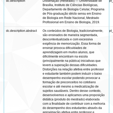
dc.description
Dissertação (mestrado) — Universidade de
pt
Brasília, Instituto de Ciências Biológicas,
Departamento de Biologia Celular, Programa
de Pós-graduação stricto sensu em Ensino
de Biologia em Rede Nacional, Mestrado
Profissional em Ensino de Biologia, 2019.
dc.description.abstract
Os conteúdos de Biologia, tradicionalmente,
pt
são ensinados de maneira segmentada,
descontextualizada e com excessiva
exigência de memorização. Essa forma de
ensinar provoca dificuldades de
aprendizagem em muitos alunos, que
dificilmente encontram na escola
(principalmente na pública) iniciativas que
levem a superação dessas dificuldades.
Distorções na relação afetiva entre professor
e estudante também podem induzir o baixo
desempenho escolar podendo provocar a
formação de preconceitos no cotidiano
escolar e até mesmo a medicalização de
sujeitos saudáveis. Dentro desse contexto,
desenvolvemos e aplicamos uma proposição
didática (produto do mestrado) elaborada
com a finalidade de contribuir com a melhoria
do desempenho dos estudantes através da
aproximação afetiva entre professor e