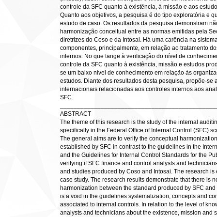
controle da SFC quanto à existência, à missão e aos estudo
Quanto aos objetivos, a pesquisa é do tipo exploratória e 
estudo de caso. Os resultados da pesquisa demonstram não 
harmonização conceitual entre as normas emitidas pela Sec
diretrizes do Coso e da Intosai. Há uma carência na sistema
componentes, principalmente, em relação ao tratamento dos
internos. No que tange à verificação do nível de conhecimen
controle da SFC quanto à existência, missão e estudos produ
se um baixo nível de conhecimento em relação às organiza
estudos. Diante dos resultados desta pesquisa, propõe-se
internacionais relacionadas aos controles internos aos anal
SFC.
______________________________________________
ABSTRACT
The theme of this research is the study of the internal auditi
specifically in the Federal Office of Internal Control (SFC) s
The general aims are to verify the conceptual harmonizatio
established by SFC in contrast to the guidelines in the Inte
and the Guidelines for Internal Control Standards for the Pub
verifying if SFC finance and control analysts and technicians
and studies produced by Coso and Intosai. The research is 
case study. The research results demonstrate that there is no
harmonization between the standard produced by SFC and t
is a void in the guidelines systematization, concepts and co
associated to internal controls. In relation to the level of 
analysts and technicians about the existence, mission and s