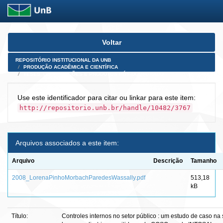
Skip
Voltar
navigation
REPOSITÓRIO INSTITUCIONAL DA UNB
PRODUÇÃO ACADÊMICA E CIENTÍFICA
TESES, DISSERTAÇÕES E PRODUTOS PÓS-DOUTORADO
Use este identificador para citar ou linkar para este item:
http://repositorio.unb.br/handle/10482/3767
Arquivos associados a este item:
Arquivo
Descrição
Tamanho
2008_LorenaPinhoMorbachParedesWassally.pdf
513,18
kB
Título:
Controles internos no setor público : um estudo de caso na 