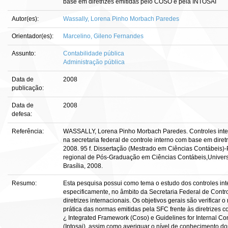
base em diretrizes emitidas pelo COSO e pela INTOSAI
Autor(es):
Wassally, Lorena Pinho Morbach Paredes
Orientador(es):
Marcelino, Gileno Fernandes
Assunto:
Contabilidade pública
Administração pública
Data de
2008
publicação:
Data de
2008
defesa:
Referência:
WASSALLY, Lorena Pinho Morbach Paredes. Controles inter
na secretaria federal de controle interno com base em dire
2008. 95 f. Dissertação (Mestrado em Ciências Contábeis)-Pr
regional de Pós-Graduação em Ciências Contábeis,Univer
Brasília, 2008.
Resumo:
Esta pesquisa possui como tema o estudo dos controles inter
especificamente, no âmbito da Secretaria Federal de Contro
diretrizes internacionais. Os objetivos gerais são verificar 
prática das normas emitidas pela SFC frente às diretrizes 
¿ Integrated Framework (Coso) e Guidelines for Internal Con
(Intosai), assim como averiguar o nível de conhecimento dos