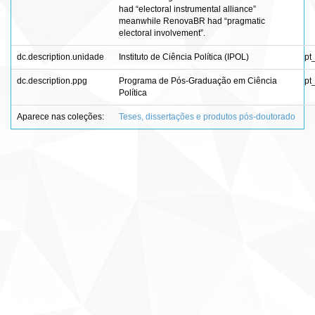
had “electoral instrumental alliance”
meanwhile RenovaBR had “pragmatic
electoral involvement”.
dc.description.unidade
Instituto de Ciência Política (IPOL)
pt
dc.description.ppg
Programa de Pós-Graduação em Ciência
pt
Política
Aparece nas coleções:
Teses, dissertações e produtos pós-doutorado