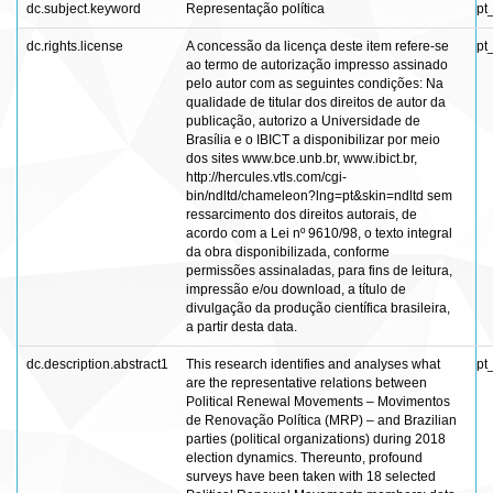
dc.subject.keyword
Representação política
pt
dc.rights.license
A concessão da licença deste item refere-se
pt
ao termo de autorização impresso assinado
pelo autor com as seguintes condições: Na
qualidade de titular dos direitos de autor da
publicação, autorizo a Universidade de
Brasília e o IBICT a disponibilizar por meio
dos sites www.bce.unb.br, www.ibict.br,
http://hercules.vtls.com/cgi-
bin/ndltd/chameleon?lng=pt&skin=ndltd sem
ressarcimento dos direitos autorais, de
acordo com a Lei nº 9610/98, o texto integral
da obra disponibilizada, conforme
permissões assinaladas, para fins de leitura,
impressão e/ou download, a título de
divulgação da produção científica brasileira,
a partir desta data.
dc.description.abstract1
This research identifies and analyses what
pt
are the representative relations between
Political Renewal Movements – Movimentos
de Renovação Política (MRP) – and Brazilian
parties (political organizations) during 2018
election dynamics. Thereunto, profound
surveys have been taken with 18 selected