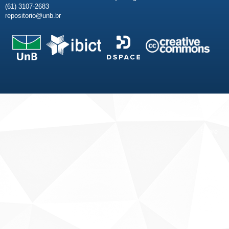
(61) 3107-2683
repositorio@unb.br
Fale conosco
Sobre