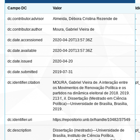
Campo DC
Valor
Id
dc.contributor.advisor
Almeida, Débora Cristina Rezende de
-
dc.contributor.author
Moura, Gabriel Vieira de
-
dc.date.accessioned
2020-04-20T13:57:36Z
-
dc.date.available
2020-04-20T13:57:36Z
-
dc.date.issued
2020-04-20
-
dc.date.submitted
2019-07-31
-
dc.identifier.citation
MOURA, Gabriel Vieira de. A interação entre
pt
os Movimentos de Renovação Política e os
partidos na dinâmica eleitoral de 2018. 2019.
213 f., il. Dissertação (Mestrado em Ciência
Política)—Universidade de Brasília, Brasília,
2019.
dc.identifier.uri
https://repositorio.unb.br/handle/10482/37549
-
dc.description
Dissertação (mestrado)—Universidade de
pt
Brasília, Instituto de Ciência Política,