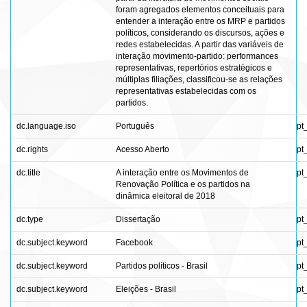
foram agregados elementos conceituais para
entender a interação entre os MRP e partidos
políticos, considerando os discursos, ações e
redes estabelecidas. A partir das variáveis de
interação movimento-partido: performances
representativas, repertórios estratégicos e
múltiplas filiações, classificou-se as relações
representativas estabelecidas com os
partidos.
dc.language.iso
Português
pt
dc.rights
Acesso Aberto
pt
dc.title
A interação entre os Movimentos de
pt
Renovação Política e os partidos na
dinâmica eleitoral de 2018
dc.type
Dissertação
pt
dc.subject.keyword
Facebook
pt
dc.subject.keyword
Partidos políticos - Brasil
pt
dc.subject.keyword
Eleições - Brasil
pt