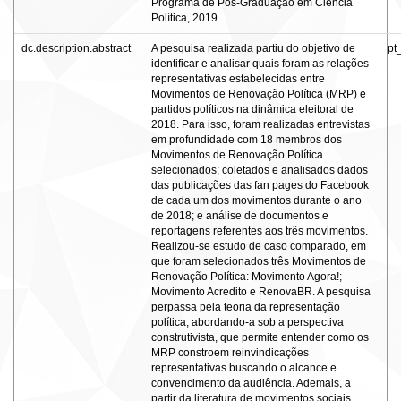
Programa de Pós-Graduação em Ciência
Política, 2019.
dc.description.abstract
A pesquisa realizada partiu do objetivo de
pt
identificar e analisar quais foram as relações
representativas estabelecidas entre
Movimentos de Renovação Política (MRP) e
partidos políticos na dinâmica eleitoral de
2018. Para isso, foram realizadas entrevistas
em profundidade com 18 membros dos
Movimentos de Renovação Política
selecionados; coletados e analisados dados
das publicações das fan pages do Facebook
de cada um dos movimentos durante o ano
de 2018; e análise de documentos e
reportagens referentes aos três movimentos.
Realizou-se estudo de caso comparado, em
que foram selecionados três Movimentos de
Renovação Política: Movimento Agora!;
Movimento Acredito e RenovaBR. A pesquisa
perpassa pela teoria da representação
política, abordando-a sob a perspectiva
construtivista, que permite entender como os
MRP constroem reinvindicações
representativas buscando o alcance e
convencimento da audiência. Ademais, a
partir da literatura de movimentos sociais