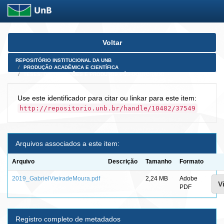
Skip
Voltar
navigation
REPOSITÓRIO INSTITUCIONAL DA UNB
PRODUÇÃO ACADÊMICA E CIENTÍFICA
TESES, DISSERTAÇÕES E PRODUTOS PÓS-DOUTORADO
Use este identificador para citar ou linkar para este item:
http://repositorio.unb.br/handle/10482/37549
Arquivos associados a este item:
Arquivo
Descrição
Tamanho
Formato
2019_GabrielVieiradeMoura.pdf
2,24 MB
Adobe
V
PDF
Registro completo de metadados