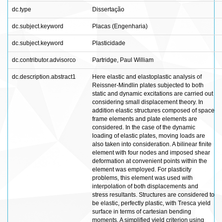
dc.type
Dissertação
dc.subject.keyword
Placas (Engenharia)
dc.subject.keyword
Plasticidade
dc.contributor.advisorco
Partridge, Paul William
dc.description.abstract1
Here elastic and elastoplastic analysis of
Reissner-Mindlin plates subjected to both
static and dynamic excitations are carried out
considering small displacement theory. In
addition elastic structures composed of space
frame elements and plate elements are
considered. In the case of the dynamic
loading of elastic plates, moving loads are
also taken into consideration. A bilinear finite
element with four nodes and imposed shear
deformation at convenient points within the
element was employed. For plasticity
problems, this element was used with
interpolation of both displacements and
stress resultants. Structures are considered to
be elastic, perfectly plastic, with Tresca yield
surface in terms of cartesian bending
moments. A simplified yield criterion using