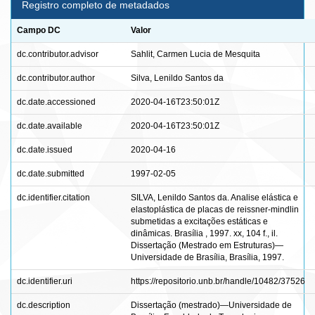
Registro completo de metadados
Campo DC
Valor
dc.contributor.advisor
Sahlit, Carmen Lucia de Mesquita
dc.contributor.author
Silva, Lenildo Santos da
dc.date.accessioned
2020-04-16T23:50:01Z
dc.date.available
2020-04-16T23:50:01Z
dc.date.issued
2020-04-16
dc.date.submitted
1997-02-05
dc.identifier.citation
SILVA, Lenildo Santos da. Analise elástica e
elastoplástica de placas de reissner-mindlin
submetidas a excitações estáticas e
dinâmicas. Brasília , 1997. xx, 104 f., il.
Dissertação (Mestrado em Estruturas)—
Universidade de Brasília, Brasília, 1997.
dc.identifier.uri
https://repositorio.unb.br/handle/10482/37526
dc.description
Dissertação (mestrado)—Universidade de