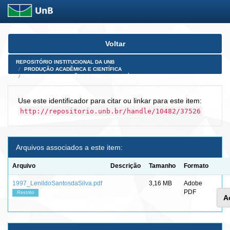
Skip
Voltar
navigation
REPOSITÓRIO INSTITUCIONAL DA UNB
PRODUÇÃO ACADÊMICA E CIENTÍFICA
TESES, DISSERTAÇÕES E PRODUTOS PÓS-DOUTORADO
Use este identificador para citar ou linkar para este item:
http://repositorio.unb.br/handle/10482/37526
Arquivos associados a este item:
Arquivo
Descrição
Tamanho
Formato
1997_LenildoSantosdaSilva.pdf
3,16 MB
Adobe
PDF
Restrito
A