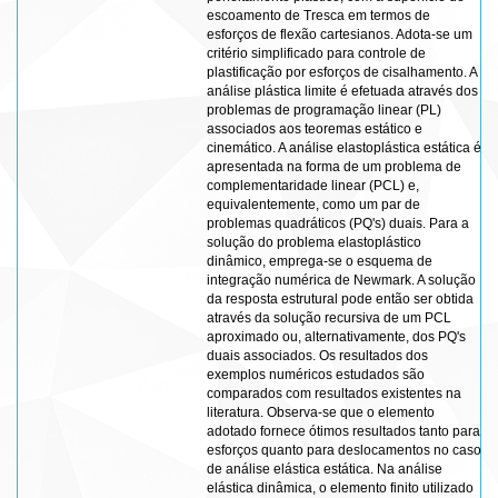
escoamento de Tresca em termos de
esforços de flexão cartesianos. Adota-se um
critério simplificado para controle de
plastificação por esforços de cisalhamento. A
análise plástica limite é efetuada através dos
problemas de programação linear (PL)
associados aos teoremas estático e
cinemático. A análise elastoplástica estática é
apresentada na forma de um problema de
complementaridade linear (PCL) e,
equivalentemente, como um par de
problemas quadráticos (PQ's) duais. Para a
solução do problema elastoplástico
dinâmico, emprega-se o esquema de
integração numérica de Newmark. A solução
da resposta estrutural pode então ser obtida
através da solução recursiva de um PCL
aproximado ou, alternativamente, dos PQ's
duais associados. Os resultados dos
exemplos numéricos estudados são
comparados com resultados existentes na
literatura. Observa-se que o elemento
adotado fornece ótimos resultados tanto para
esforços quanto para deslocamentos no caso
de análise elástica estática. Na análise
elástica dinâmica, o elemento finito utilizado