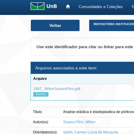
Comunidades e Coleções
Skip
REPOSITÓRIO INSTITUCIO
Voltar
navigation
Use este identificador para citar ou linkar para este
Arquivos associados a este item:
Arquivo
1997_ MiltonSoaresFilho.pdf
Restrito
Título:
Analise elástica e elastoplastica de pórti
Autor(es):
Soares Filho, Milton
Orientador(es):
Sahlit, Carmen Lucia de Mesquita