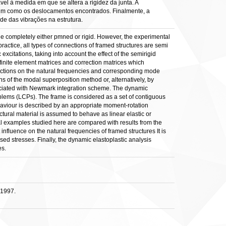
el à medida em que se altera a rigidez da junta. A
assim como os deslocamentos encontrados. Finalmente, a
de das vibrações na estrutura.
aie completely either pmned or rigid. However, the experimental
actice, all types of connections of framed structures are semi
excitations, taking into account the effect of the semirigid
inite element matrices and correction matrices which
 connections on the natural frequencies and corresponding mode
 of the modal superposition method or, alternatively, by
sociated with Newmark integration scheme. The dynamic
oblems (LCPs). The frame is considered as a set of contiguous
haviour is described by an appropriate moment-rotation
uctural material is assumed to behave as linear elastic or
ical examples studied here are compared with results from the
 influence on the natural frequencies of framed structures It is
sed stresses. Finally, the dynamic elastoplastic analysis
es.
 1997.