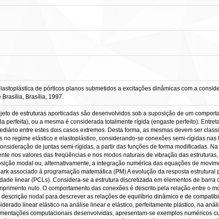
lastoplástica de pórticos planos submetidos a excitações dinâmicas com a considera
rasília, Brasília, 1997.
jeto de estruturas aporticadas são desenvolvidos sob a suposição de um comportam
tula perfeita), ou a mesma é considerada totalmente rígida (engaste perfeito). Ent
iário entre estes dois casos extremos. Desta forma, as mesmas devem ser classi
s no regime elástico e elastoplástico, considerando-se conexões semi-rígidas nas 
consideração de juntas semi-rígidas, a partir das funções de forma modificadas. Na 
tente nos valores das freqüências e nos modos naturais de vibração das estrutura
osição modal ou, alternativamente, a integração numérica das equações de movime
k associado à programação matemática (PM) A evolução da resposta estrutural po
e linear (PCLs). Considera-se a estrutura discretizada em elementos de barra de
imento nulo. O comportamento das conexões é descrito pela relação entre o mome
a descrição nodal para descrever as relações de equilíbrio dinâmico e de compat
derado linear elástico na análise linear e elástico, perfeitamente plástico, na análi
plementações computacionais desenvolvidas, apresentam-se exemplos numéricos c