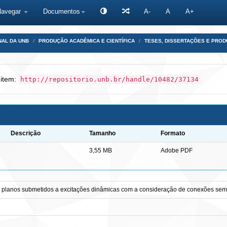
Navegar
Documentos
A-
A
A+
NAL DA UNB
PRODUÇÃO ACADÊMICA E CIENTÍFICA
TESES, DISSERTAÇÕES E PRO
 item:
http://repositorio.unb.br/handle/10482/37134
Descrição
Tamanho
Formato
3,55 MB
Adobe PDF
cos planos submetidos a excitações dinâmicas com a consideração de conexões semi