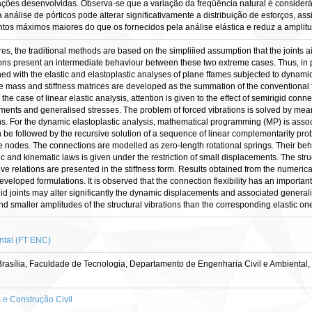
lações desenvolvidas. Observa-se que a variação da freqüência natural é consideráv
análise de pórticos pode alterar significativamente a distribuição de esforços, 
tos máximos maiores do que os fornecidos pela análise elástica e reduz a amplitu
res, the traditional methods are based on the simpliíied assumption that the joints 
ons present an intermediate behaviour between these two extreme cases. Thus, in pr
ned with the elastic and elastoplastic analyses of plane ffames subjected to dynamic 
mass and stiffness matrices are developed as the summation of the conventional f
. In the case of linear elastic analysis, attention is given to the effect of semirigid
ents and generalised stresses. The problem of forced vibrations is solved by means
ons. For the dynamic elastoplastic analysis, mathematical programming (MP) is as
cn be followed by the recursive solution of a sequence of linear complementarity pr
e nodes. The connections are modelled as zero-length rotational springs. Their be
tic and kinematic laws is given under the restriction of small displacements. The str
itutive relations are presented in the stiffness form. Results obtained from the numer
developed formulations. It is observed that the connection flexibility has an important
id joints may alter significantly the dynamic displacements and associated generali
smaller amplitudes of the structural vibrations than the corresponding elastic on
ntal (FT ENC)
asília, Faculdade de Tecnologia, Departamento de Engenharia Civil e Ambiental,
e Construção Civil