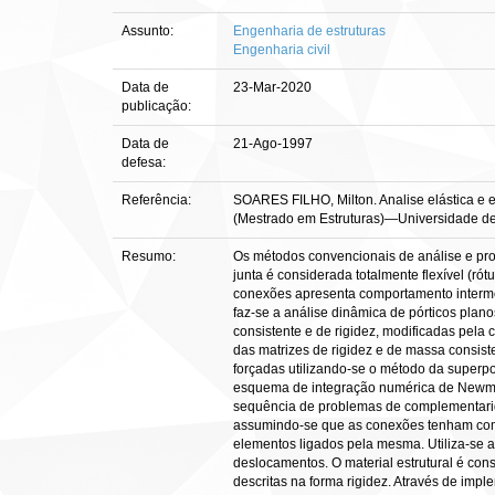
Assunto:
Engenharia de estruturas
Engenharia civil
Data de
23-Mar-2020
publicação:
Data de
21-Ago-1997
defesa:
Referência:
SOARES FILHO, Milton. Analise elástica e e
(Mestrado em Estruturas)—Universidade de B
Resumo:
Os métodos convencionais de análise e pro
junta é considerada totalmente flexível (ró
conexões apresenta comportamento intermed
faz-se a análise dinâmica de pórticos plano
consistente e de rigidez, modificadas pela 
das matrizes de rigidez e de massa consis
forçadas utilizando-se o método da superp
esquema de integração numérica de Newmar
sequência de problemas de complementaridad
assumindo-se que as conexões tenham compr
elementos ligados pela mesma. Utiliza-se 
deslocamentos. O material estrutural é consi
descritas na forma rigidez. Através de im