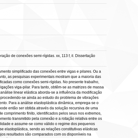
ção de conexões semi-rígidas. xx, 113 f, il. Dissertação
ento simplificado das conexões entre vigas e pilares. Ou a
retanto, as pesquisas experimentais mostram que a maioria das
ficadas como conexões semi-rígidas. No presente trabalho,
ligações viga-pilar. Para tanto, obtêm-se as matrizes de massa
análise linear elástica aborda-se a influência da modificação
s, procedendo-se ainda ao estudo do problema de vibrações
nto. Para a análise elastoplástica dinâmica, emprega-se o
de então ser obtida através da solução recursiva de uma
 comprimento finito, identificados pelos seus nos extremos,
nto transmitido pela conexão e a rotação relativa entre os
ibilidade e assume-se como válido o regime dos pequenos
se elastoplástica, sendo as relações constitutivas elásticas
ujos resultados são comparados com os disponíveis na