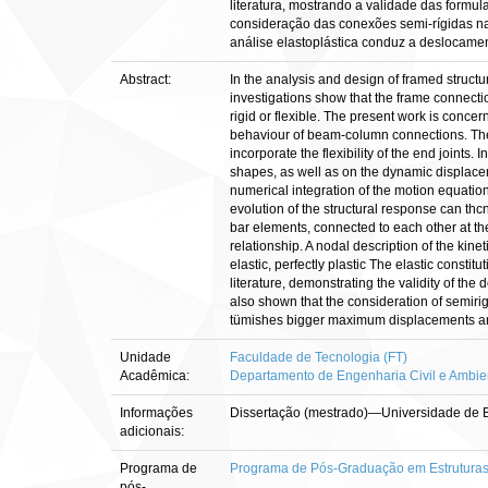
literatura, mostrando a validade das formu
consideração das conexões semi-rígidas na 
análise elastoplástica conduz a deslocamen
Abstract:
In the analysis and design of framed structu
investigations show that the frame connecti
rigid or flexible. The present work is concer
behaviour of beam-column connections. The 
incorporate the flexibility of the end joints
shapes, as well as on the dynamic displacem
numerical integration of the motion equati
evolution of the structural response can th
bar elements, connected to each other at th
relationship. A nodal description of the kine
elastic, perfectly plastic The elastic const
literature, demonstrating the validity of the 
also shown that the consideration of semirig
tümishes bigger maximum displacements and 
Unidade
Faculdade de Tecnologia (FT)
Acadêmica:
Departamento de Engenharia Civil e Ambie
Informações
Dissertação (mestrado)—Universidade de Br
adicionais:
Programa de
Programa de Pós-Graduação em Estruturas 
pós-