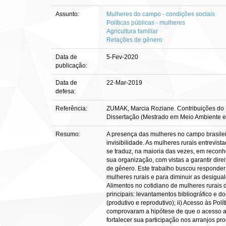
Assunto:
Mulheres do campo - condições sociais
Políticas públicas - mulheres
Agricultura familiar
Relações de gênero
Data de
5-Fev-2020
publicação:
Data de
22-Mar-2019
defesa:
Referência:
ZUMAK, Marcia Roziane. Contribuições do PR
Dissertação (Mestrado em Meio Ambiente e 
Resumo:
A presença das mulheres no campo brasilei
invisibilidade. As mulheres rurais entrevis
se traduz, na maioria das vezes, em recon
sua organização, com vistas a garantir dire
de gênero. Este trabalho buscou responder a
mulheres rurais e para diminuir as desigu
Alimentos no cotidiano de mulheres rurais 
principais: levantamentos bibliográfico e 
(produtivo e reprodutivo); ii) Acesso às P
comprovaram a hipótese de que o acesso ao
fortalecer sua participação nos arranjos pr