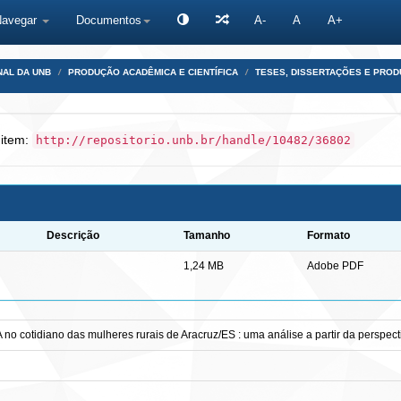
Navegar
Documentos
A-
A
A+
NAL DA UNB
PRODUÇÃO ACADÊMICA E CIENTÍFICA
TESES, DISSERTAÇÕES E PRO
 item:
http://repositorio.unb.br/handle/10482/36802
Descrição
Tamanho
Formato
1,24 MB
Adobe PDF
o cotidiano das mulheres rurais de Aracruz/ES : uma análise a partir da perspec