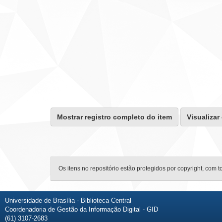
Mostrar registro completo do item
Visualizar
Os itens no repositório estão protegidos por copyright, com t
Universidade de Brasília - Biblioteca Central
Coordenadoria de Gestão da Informação Digital - GID
(61) 3107-2683