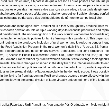
 produtiva. No entanto, a hipótese de que o acesso às duas políticas contribuiri
uisa, uma vez que os avanços evidenciados não foram suficientes para alterar a di
ticas, dos esforços das mulheres e dos avanços alcançados, a igualdade de gênero
abalho produtivo e pouco afetaram o trabalho reprodutivo, tradicionalmente confer
s estruturas patriarcais e das desigualdades de gênero no campo brasileiro.
ryside and in the agriculture, production is a fact. Although they produce, both fo
is research develop double or triple working days to reconcile productive and reprodu
ural development. The non-recognition of the work of rural women has boosted its orga
 has implemented public policies for family farming with a gender cut. This paper sou
contributing to the productive inclusion of rural women and to reducing gender inequ
the Food Acquisition Program in the rural women 's daily life of Aracruz, ES, from a
es: bibliographical and documentary surveys, depositions and semi-structured inte
ive); ii) Access to Public Policies with Gender Cut (Pronaf Mulher and PAA); iii)
 to PAA and Pronaf Mulher by Aracruz women contributed to leverage their agricultura
angements. The main changes observed in the daily life of the interviewees refer to
s that access to both policies would contribute to the reduction of gender inequalitie
lter the sexual division of labor, especially in the domestic scope. It was possible
 the field is far from happening. Positive changes occurred more effectively in the s
women, leaving the sexual division of labor virtually untouched - one of the foundati
rasília, Faculdade UnB Planaltina, Programa de Pós-Graduação em Meio Ambient