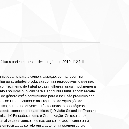
 a partir da perspectiva de gênero. 2019. 112 f., il.
nsumo, quanto para a comercialização, permanecem na
liar as atividades produtivas com as reprodutivas, o que não
econhecimento do trabalho das mulheres rurais impulsionou a
ou políticas públicas para a agricultura familiar com recorte
e de gênero estão contribuindo para a inclusão produtiva das
ções do Pronaf Mulher e do Programa de Aquisição de
tiva, o trabalho envolveu três recursos metodológicos
s tendo como base quatro eixos: i) Divisão Sexual do Trabalho
nômica; iv) Empoderamento e Organização. Os resultados
s atividades agrícolas e não agrícolas, assim como para
das entrevistadas se referem à autonomia econômica, ao