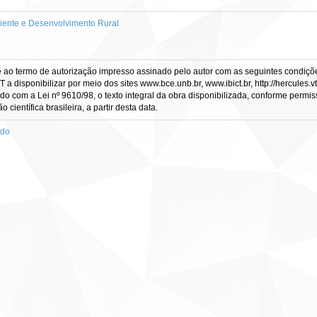
ente e Desenvolvimento Rural
e ao termo de autorização impresso assinado pelo autor com as seguintes condições
CT a disponibilizar por meio dos sites www.bce.unb.br, www.ibict.br, http://hercule
rdo com a Lei nº 9610/98, o texto integral da obra disponibilizada, conforme permis
científica brasileira, a partir desta data.
ado