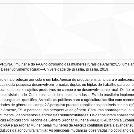
ONAF mulher e do PAA no cotidiano das mulheres rurais de Aracruz/ES: uma análise
Desenvolvimento Rural)—Universidade de Brasília, Brasília, 2019.
ro e na produção agrícola é um fato. Apesar de produzirem, tanto para o autoco
tadas nesta pesquisa desenvolvem jornadas duplas ou triplas de trabalho para conci
hecimento como sujeitos produtivos no campo e no desenvolvimento rural. O não r
itos e visibilidade. Como resultado de suas demandas, o Estado brasileiro implement
s seguintes questões: As políticas públicas para a agricultura familiar com recort
aldades de gênero no campo? A pesquisa procurou analisar as possíveis contribui
de Aracruz, ES, a partir de uma perspectiva de gênero. Com uma abordagem qualita
documental, depoimentos e entrevistas semiestruturadas. Os dados foram analisado
olíticas Públicas com Recorte de Gênero (Pronaf Mulher e PAA); iii) Autonomia Eco
 PAA e ao Pronaf Mulher pelas mulheres de Aracruz contribuiu para alavancar sua
odutivos da agricultura familiar. As principais mudanças observadas no cotidiano 