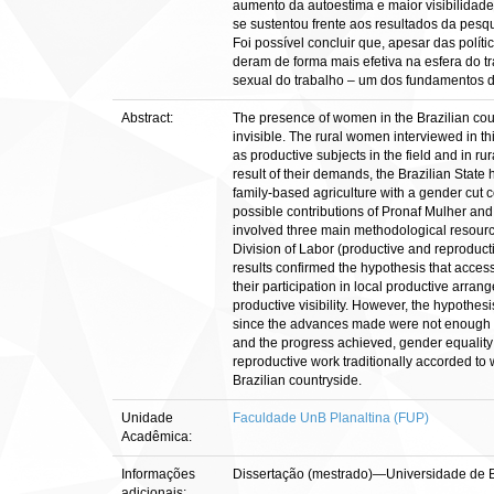
aumento da autoestima e maior visibilidade
se sustentou frente aos resultados da pesq
Foi possível concluir que, apesar das polí
deram de forma mais efetiva na esfera do tr
sexual do trabalho – um dos fundamentos da
Abstract:
The presence of women in the Brazilian count
invisible. The rural women interviewed in th
as productive subjects in the field and in r
result of their demands, the Brazilian State
family-based agriculture with a gender cut 
possible contributions of Pronaf Mulher and 
involved three main methodological resourc
Division of Labor (productive and reproduct
results confirmed the hypothesis that access
their participation in local productive arr
productive visibility. However, the hypothesi
since the advances made were not enough to a
and the progress achieved, gender equality in
reproductive work traditionally accorded to 
Brazilian countryside.
Unidade
Faculdade UnB Planaltina (FUP)
Acadêmica:
Informações
Dissertação (mestrado)—Universidade de B
adicionais: