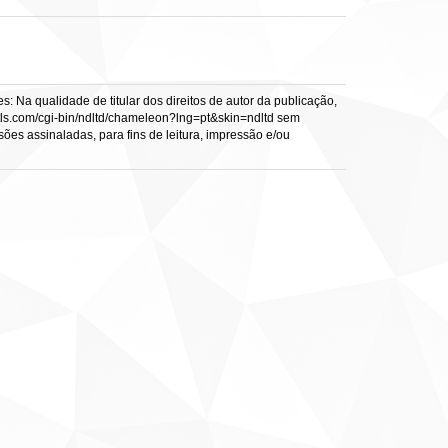
: Na qualidade de titular dos direitos de autor da publicação,
s.vtls.com/cgi-bin/ndltd/chameleon?lng=pt&skin=ndltd sem
sões assinaladas, para fins de leitura, impressão e/ou