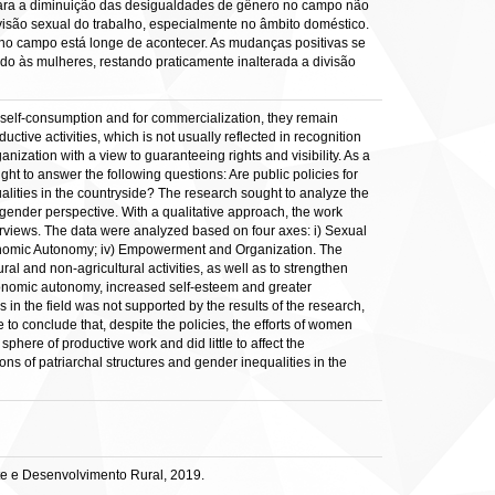
a para a diminuição das desigualdades de gênero no campo não
visão sexual do trabalho, especialmente no âmbito doméstico.
 no campo está longe de acontecer. As mudanças positivas se
ido às mulheres, restando praticamente inalterada a divisão
r self-consumption and for commercialization, they remain
ctive activities, which is not usually reflected in recognition
nization with a view to guaranteeing rights and visibility. As a
ght to answer the following questions: Are public policies for
alities in the countryside? The research sought to analyze the
 gender perspective. With a qualitative approach, the work
rviews. The data were analyzed based on four axes: i) Sexual
 Economic Autonomy; iv) Empowerment and Organization. The
l and non-agricultural activities, as well as to strengthen
 economic autonomy, increased self-esteem and greater
s in the field was not supported by the results of the research,
 to conclude that, despite the policies, the efforts of women
phere of productive work and did little to affect the
ons of patriarchal structures and gender inequalities in the
e e Desenvolvimento Rural, 2019.