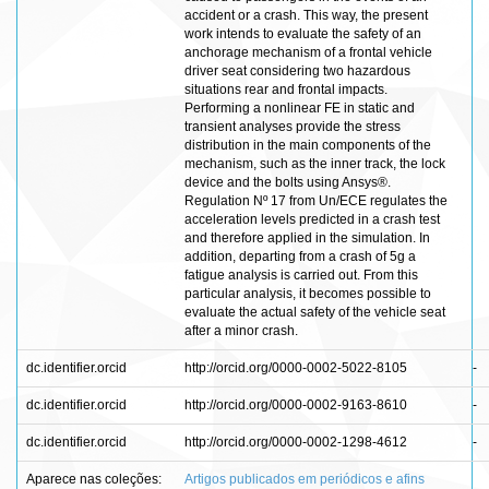
accident or a crash. This way, the present
work intends to evaluate the safety of an
anchorage mechanism of a frontal vehicle
driver seat considering two hazardous
situations rear and frontal impacts.
Performing a nonlinear FE in static and
transient analyses provide the stress
distribution in the main components of the
mechanism, such as the inner track, the lock
device and the bolts using Ansys®.
Regulation Nº 17 from Un/ECE regulates the
acceleration levels predicted in a crash test
and therefore applied in the simulation. In
addition, departing from a crash of 5g a
fatigue analysis is carried out. From this
particular analysis, it becomes possible to
evaluate the actual safety of the vehicle seat
after a minor crash.
dc.identifier.orcid
http://orcid.org/0000-0002-5022-8105
-
dc.identifier.orcid
http://orcid.org/0000-0002-9163-8610
-
dc.identifier.orcid
http://orcid.org/0000-0002-1298-4612
-
Aparece nas coleções:
Artigos publicados em periódicos e afins