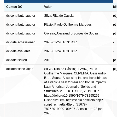
Campo DC
Valor
Id
dc.contributor.author
Silva, Rita de Cássia
pt
dc.contributor.author
Flávio, Paulo Guilherme Marques
pt
dc.contributor.author
Oliveira, Alessandro Borges de Sousa
pt
dc.date.accessioned
2020-01-24T10:31:42Z
-
dc.date.available
2020-01-24T10:31:42Z
-
dc.date.issued
2019
pt
dc.identifier.citation
SILVA, Rita de Cássia; FLAVIO, Paulo
pt
Guilherme Marques; OLIVEIRA, Alessandro
B. de Sousa. Assessing the crashworthiness
of a vehicle seat for rear and frontal impacts.
Latin American Journal of Solids and
Structures, v. 16, n. 1, e153, 2019. DOI:
https://doi.org/10.1590/1679-78255262.
Disponível em: http://scielo.br/scielo.php?
script=sci_arttext&pid=S1679-
78252019000100507. Acesso em: 23 jan.
2020.