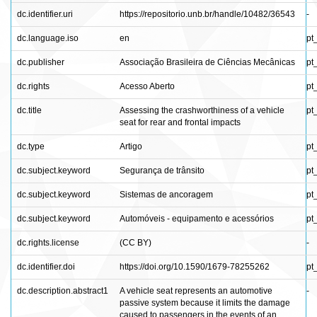
dc.identifier.uri
https://repositorio.unb.br/handle/10482/36543
-
dc.language.iso
en
pt
dc.publisher
Associação Brasileira de Ciências Mecânicas
pt
dc.rights
Acesso Aberto
pt
dc.title
Assessing the crashworthiness of a vehicle
pt
seat for rear and frontal impacts
dc.type
Artigo
pt
dc.subject.keyword
Segurança de trânsito
pt
dc.subject.keyword
Sistemas de ancoragem
pt
dc.subject.keyword
Automóveis - equipamento e acessórios
pt
dc.rights.license
(CC BY)
-
dc.identifier.doi
https://doi.org/10.1590/1679-78255262
pt
dc.description.abstract1
A vehicle seat represents an automotive
-
passive system because it limits the damage
caused to passengers in the events of an