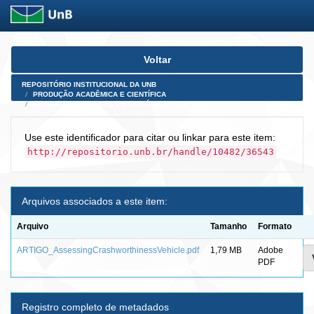
Skip
Voltar
navigation
REPOSITÓRIO INSTITUCIONAL DA UNB
PRODUÇÃO ACADÊMICA E CIENTÍFICA
ARTIGOS PUBLICADOS EM PERIÓDICOS E AFINS
Use este identificador para citar ou linkar para este item:
http://repositorio.unb.br/handle/10482/36543
Arquivos associados a este item:
Arquivo
Tamanho
Formato
ARTIGO_AssessingCrashworthinessVehicle.pdf
1,79 MB
Adobe
PDF
Registro completo de metadados