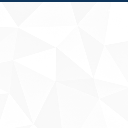
Fale conosco
Sobre