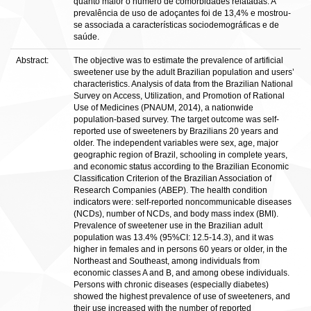
quanto maior o número de comorbidades relatadas. A
prevalência de uso de adoçantes foi de 13,4% e mostrou-
se associada a características sociodemográficas e de
saúde.
Abstract:
The objective was to estimate the prevalence of artificial
sweetener use by the adult Brazilian population and users’
characteristics. Analysis of data from the Brazilian National
Survey on Access, Utilization, and Promotion of Rational
Use of Medicines (PNAUM, 2014), a nationwide
population-based survey. The target outcome was self-
reported use of sweeteners by Brazilians 20 years and
older. The independent variables were sex, age, major
geographic region of Brazil, schooling in complete years,
and economic status according to the Brazilian Economic
Classification Criterion of the Brazilian Association of
Research Companies (ABEP). The health condition
indicators were: self-reported noncommunicable diseases
(NCDs), number of NCDs, and body mass index (BMI).
Prevalence of sweetener use in the Brazilian adult
population was 13.4% (95%CI: 12.5-14.3), and it was
higher in females and in persons 60 years or older, in the
Northeast and Southeast, among individuals from
economic classes A and B, and among obese individuals.
Persons with chronic diseases (especially diabetes)
showed the highest prevalence of use of sweeteners, and
their use increased with the number of reported