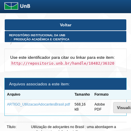
Skip
Voltar
navigation
REPOSITÓRIO INSTITUCIONAL DA UNB
PRODUÇÃO ACADÊMICA E CIENTÍFICA
ARTIGOS PUBLICADOS EM PERIÓDICOS E AFINS
Use este identificador para citar ou linkar para este item:
http://repositorio.unb.br/handle/10482/36320
Arquivos associados a este item:
Arquivo
Tamanho
Formato
ARTIGO_UtilizacaoAdocantesBrasil.pdf
568,16
Adobe
Visuali
kB
PDF
Título:
Utilização de adoçantes no Brasil : uma abordagem a