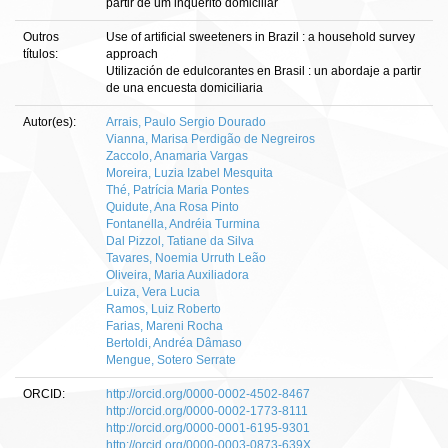
partir de um inquérito domiciliar
Outros
Use of artificial sweeteners in Brazil : a household survey
títulos:
approach
Utilización de edulcorantes en Brasil : un abordaje a partir
de una encuesta domiciliaria
Autor(es):
Arrais, Paulo Sergio Dourado
Vianna, Marisa Perdigão de Negreiros
Zaccolo, Anamaria Vargas
Moreira, Luzia Izabel Mesquita
Thé, Patrícia Maria Pontes
Quidute, Ana Rosa Pinto
Fontanella, Andréia Turmina
Dal Pizzol, Tatiane da Silva
Tavares, Noemia Urruth Leão
Oliveira, Maria Auxiliadora
Luiza, Vera Lucia
Ramos, Luiz Roberto
Farias, Mareni Rocha
Bertoldi, Andréa Dâmaso
Mengue, Sotero Serrate
ORCID:
http://orcid.org/0000-0002-4502-8467
http://orcid.org/0000-0002-1773-8111
http://orcid.org/0000-0001-6195-9301
http://orcid.org/0000-0003-0873-639X