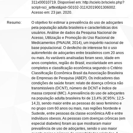
311x00010719. Disponível em: http://scielo.br/scielo.php?
script=sci_arttext&pid=S0102-311X2019001306002.
Acesso em: 23 jan. 2020.
Resumo:
O objetivo foi estimar a prevalência do uso de adoçantes
pela população adulta brasileira e características dos
usuários. Análise de dados da Pesquisa Nacional de
Acesso, Utilização e Promoção do Uso Racional de
Medicamentos (PNAUM, 2014), um inquérito nacional de
base populacional. O desfecho de interesse foi o uso
autorreferido de adoçantes entre brasileiros com 20 anos
ou mais. As variáveis analisadas foram sexo, idade em
anos completos, região do Brasil, escolaridade em anos
completos e classificação econômica segundo o Critério
Classificação Econômica Brasil da Associação Brasileira
de Empresas de Pesquisa (ABEP). Os indicadores das
condições de saúde foram: relato de doença crônica não
transmissíveis (DCNT), número de DCNT e índice de
massa corporal (IMC). A prevalência do uso de adoçantes
na população adulta brasileira foi de 13,4% (IC95%: 12,5-
14,3), sendo maior entre as pessoas do sexo feminino e
no grupo com 60 anos ou mais, nas regiões Nordeste e
Sudeste, entre pessoas da classe econômica A/B e entre
indivíduos obesos. As pessoas com doenças crônicas (em
especial diabetes) foram as que mostraram maior
prevalência de uso de adoçantes, sendo o uso maior