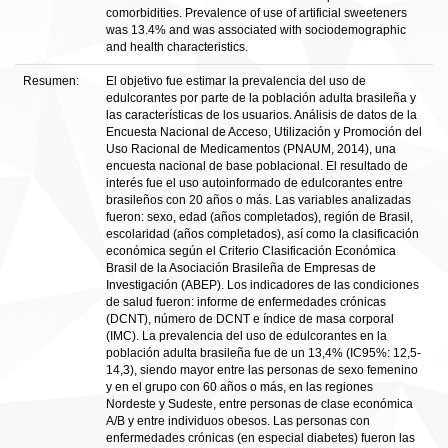
comorbidities. Prevalence of use of artificial sweeteners
was 13.4% and was associated with sociodemographic
and health characteristics.
Resumen:
El objetivo fue estimar la prevalencia del uso de
edulcorantes por parte de la población adulta brasileña y
las características de los usuarios. Análisis de datos de la
Encuesta Nacional de Acceso, Utilización y Promoción del
Uso Racional de Medicamentos (PNAUM, 2014), una
encuesta nacional de base poblacional. El resultado de
interés fue el uso autoinformado de edulcorantes entre
brasileños con 20 años o más. Las variables analizadas
fueron: sexo, edad (años completados), región de Brasil,
escolaridad (años completados), así como la clasificación
económica según el Criterio Clasificación Económica
Brasil de la Asociación Brasileña de Empresas de
Investigación (ABEP). Los indicadores de las condiciones
de salud fueron: informe de enfermedades crónicas
(DCNT), número de DCNT e índice de masa corporal
(IMC). La prevalencia del uso de edulcorantes en la
población adulta brasileña fue de un 13,4% (IC95%: 12,5-
14,3), siendo mayor entre las personas de sexo femenino
y en el grupo con 60 años o más, en las regiones
Nordeste y Sudeste, entre personas de clase económica
A/B y entre individuos obesos. Las personas con
enfermedades crónicas (en especial diabetes) fueron las