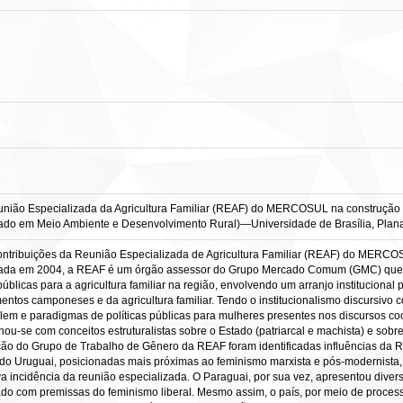
união Especializada da Agricultura Familiar (REAF) do MERCOSUL na construção de
strado em Meio Ambiente e Desenvolvimento Rural)—Universidade de Brasília, Plana
 contribuições da Reunião Especializada de Agricultura Familiar (REAF) do MERCO
Criada em 2004, a REAF é um órgão assessor do Grupo Mercado Comum (GMC) que,
blicas para a agricultura familiar na região, envolvendo um arranjo institucional 
tos camponeses e da agricultura familiar. Tendo o institucionalismo discursivo co
oblem e paradigmas de políticas públicas para mulheres presentes nos discursos c
nhou-se com conceitos estruturalistas sobre o Estado (patriarcal e machista) e s
ção do Grupo de Trabalho de Gênero da REAF foram identificadas influências da R
 do Uruguai, posicionadas mais próximas ao feminismo marxista e pós-modernista,
va incidência da reunião especializada. O Paraguai, por sua vez, apresentou dive
ado com premissas do feminismo liberal. Mesmo assim, o país, por meio de proces