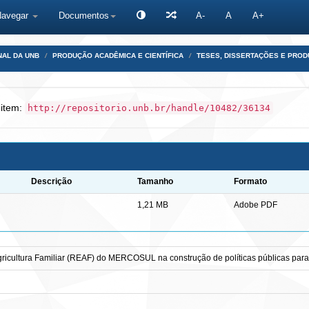
Navegar
Documentos
A-
A
A+
NAL DA UNB
PRODUÇÃO ACADÊMICA E CIENTÍFICA
TESES, DISSERTAÇÕES E PRO
 item:
http://repositorio.unb.br/handle/10482/36134
Descrição
Tamanho
Formato
1,21 MB
Adobe PDF
gricultura Familiar (REAF) do MERCOSUL na construção de políticas públicas para