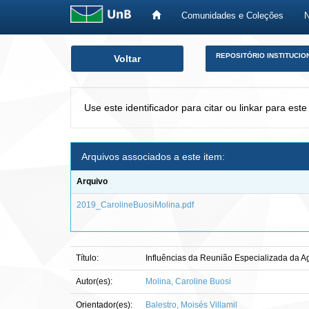
Comunidades e Coleções
Skip
REPOSITÓRIO INSTITUCIO
Voltar
navigation
Use este identificador para citar ou linkar para este
Arquivos associados a este item:
Arquivo
2019_CarolineBuosiMolina.pdf
Título:
Influências da Reunião Especializada da A
Autor(es):
Molina, Caroline Buosi
Orientador(es):
Balestro, Moisés Villamil