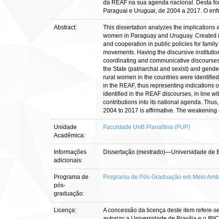
da REAF na sua agenda nacional. Desta for
Paraguai e Uruguai, de 2004 a 2017. O enfr
Abstract:
This dissertation analyzes the implications
women in Paraguay and Uruguay. Created in
and cooperation in public policies for famil
movements. Having the discursive institutio
coordinating and communicative discourses o
the State (patriarchal and sexist) and gend
rural women in the countries were identifie
in the REAF, thus representing indications 
identified in the REAF discourses, in line 
contributions into its national agenda. Th
2004 to 2017 is affirmative. The weakening o
Unidade
Faculdade UnB Planaltina (FUP)
Acadêmica:
Informações
Dissertação (mestrado)—Universidade de B
adicionais:
Programa de
Programa de Pós-Graduação em Meio Ambi
pós-
graduação:
Licença:
A concessão da licença deste item refere-s
autorizo a Universidade de Brasília e o IBI