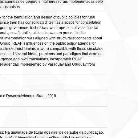
e as agendas de gênero e mulheres rurais implementadas pelo
 nos países.
r the formulation and design of public policies for rural
ce then has consolidated itself as a space for concertation
anagers, government technicians and representatives of social
aradigms of public policies for women present in the
 interpretation was aligned with structuralist concepts about
 Group, REAF´s influences on the public policy agenda for
 postmodernist feminism, were compatible with those circulated
 presented several ideas, problems and paradigms that were not
onvergence and own translations, incorporated REAF
gender agendas implemented by Paraguay and Uruguay from
e e Desenvolvimento Rural, 2019.
: Na qualidade de titular dos direitos de autor da publicação,
s.vtls.com/cgi-bin/ndltd/chameleon?lng=pt&skin=ndltd sem