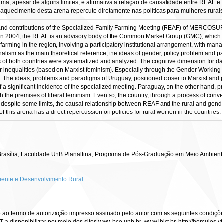
ma, apesar de alguns limites, é afirmativa a relação de causalidade entre REAF 
aquecimento desta arena repercute diretamente nas políticas para mulheres rurais
 and contributions of the Specialized Family Farming Meeting (REAF) of MERCOSUR fo
 2004, the REAF is an advisory body of the Common Market Group (GMC), which sin
y farming in the region, involving a participatory institutional arrangement, with m
nalism as the main theoretical reference, the ideas of gender, policy problem and p
f both countries were systematized and analyzed. The cognitive dimension for data
er inequalities (based on Marxist feminism). Especially through the Gender Working
d. The ideas, problems and paradigms of Uruguay, positioned closer to Marxist and
of a significant incidence of the specialized meeting. Paraguay, on the other hand,
with the premises of liberal feminism. Even so, the country, through a process of c
us, despite some limits, the causal relationship between REAF and the rural and 
f this arena has a direct repercussion on policies for rural women in the countries.
rasília, Faculdade UnB Planaltina, Programa de Pós-Graduação em Meio Ambient
ente e Desenvolvimento Rural
e ao termo de autorização impresso assinado pelo autor com as seguintes condições
CT a disponibilizar por meio dos sites www.bce.unb.br, www.ibict.br, http://hercule