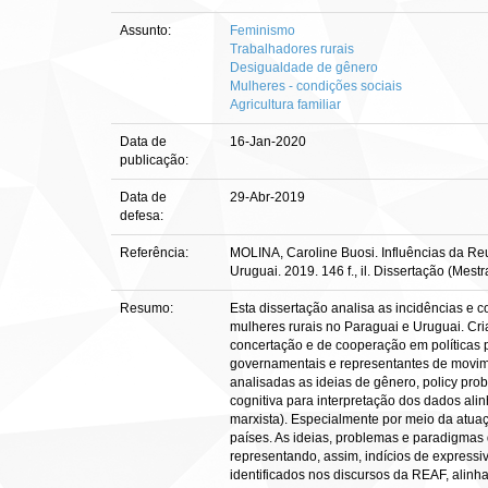
Assunto:
Feminismo
Trabalhadores rurais
Desigualdade de gênero
Mulheres - condições sociais
Agricultura familiar
Data de
16-Jan-2020
publicação:
Data de
29-Abr-2019
defesa:
Referência:
MOLINA, Caroline Buosi. Influências da Re
Uruguai. 2019. 146 f., il. Dissertação (Me
Resumo:
Esta dissertação analisa as incidências e
mulheres rurais no Paraguai e Uruguai. 
concertação e de cooperação em políticas pú
governamentais e representantes de movimen
analisadas as ideias de gênero, policy pr
cognitiva para interpretação dos dados ali
marxista). Especialmente por meio da atua
países. As ideias, problemas e paradigmas
representando, assim, indícios de expressi
identificados nos discursos da REAF, alinh