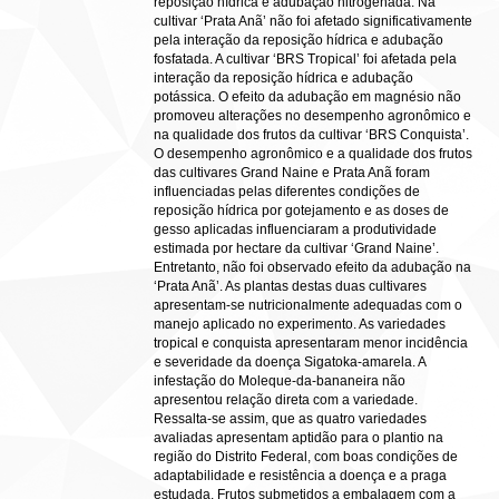
reposição hídrica e adubação nitrogenada. Na
cultivar ‘Prata Anã’ não foi afetado significativamente
pela interação da reposição hídrica e adubação
fosfatada. A cultivar ‘BRS Tropical’ foi afetada pela
interação da reposição hídrica e adubação
potássica. O efeito da adubação em magnésio não
promoveu alterações no desempenho agronômico e
na qualidade dos frutos da cultivar ‘BRS Conquista’.
O desempenho agronômico e a qualidade dos frutos
das cultivares Grand Naine e Prata Anã foram
influenciadas pelas diferentes condições de
reposição hídrica por gotejamento e as doses de
gesso aplicadas influenciaram a produtividade
estimada por hectare da cultivar ‘Grand Naine’.
Entretanto, não foi observado efeito da adubação na
‘Prata Anã’. As plantas destas duas cultivares
apresentam-se nutricionalmente adequadas com o
manejo aplicado no experimento. As variedades
tropical e conquista apresentaram menor incidência
e severidade da doença Sigatoka-amarela. A
infestação do Moleque-da-bananeira não
apresentou relação direta com a variedade.
Ressalta-se assim, que as quatro variedades
avaliadas apresentam aptidão para o plantio na
região do Distrito Federal, com boas condições de
adaptabilidade e resistência a doença e a praga
estudada. Frutos submetidos a embalagem com a