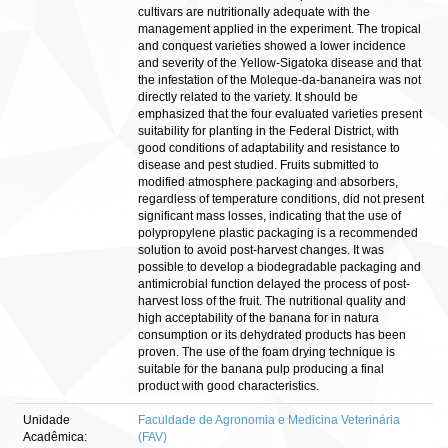
cultivars are nutritionally adequate with the
management applied in the experiment. The tropical
and conquest varieties showed a lower incidence
and severity of the Yellow-Sigatoka disease and that
the infestation of the Moleque-da-bananeira was not
directly related to the variety. It should be
emphasized that the four evaluated varieties present
suitability for planting in the Federal District, with
good conditions of adaptability and resistance to
disease and pest studied. Fruits submitted to
modified atmosphere packaging and absorbers,
regardless of temperature conditions, did not present
significant mass losses, indicating that the use of
polypropylene plastic packaging is a recommended
solution to avoid post-harvest changes. It was
possible to develop a biodegradable packaging and
antimicrobial function delayed the process of post-
harvest loss of the fruit. The nutritional quality and
high acceptability of the banana for in natura
consumption or its dehydrated products has been
proven. The use of the foam drying technique is
suitable for the banana pulp producing a final
product with good characteristics.
Unidade
Faculdade de Agronomia e Medicina Veterinária
Acadêmica:
(FAV)