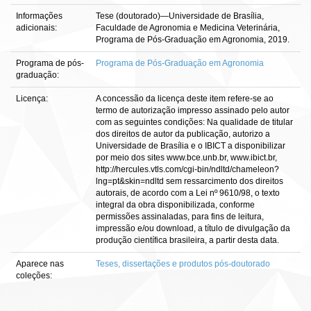
Informações
Tese (doutorado)—Universidade de Brasília,
adicionais:
Faculdade de Agronomia e Medicina Veterinária,
Programa de Pós-Graduação em Agronomia, 2019.
Programa de pós-
Programa de Pós-Graduação em Agronomia
graduação:
Licença:
A concessão da licença deste item refere-se ao
termo de autorização impresso assinado pelo autor
com as seguintes condições: Na qualidade de titular
dos direitos de autor da publicação, autorizo a
Universidade de Brasília e o IBICT a disponibilizar
por meio dos sites www.bce.unb.br, www.ibict.br,
http://hercules.vtls.com/cgi-bin/ndltd/chameleon?
lng=pt&skin=ndltd sem ressarcimento dos direitos
autorais, de acordo com a Lei nº 9610/98, o texto
integral da obra disponibilizada, conforme
permissões assinaladas, para fins de leitura,
impressão e/ou download, a título de divulgação da
produção científica brasileira, a partir desta data.
Aparece nas
Teses, dissertações e produtos pós-doutorado
coleções: