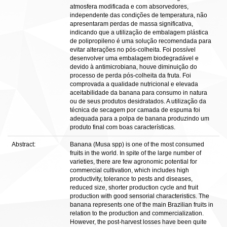
atmosfera modificada e com absorvedores,
independente das condições de temperatura, não
apresentaram perdas de massa significativa,
indicando que a utilização de embalagem plástica
de polipropileno é uma solução recomendada para
evitar alterações no pós-colheita. Foi possível
desenvolver uma embalagem biodegradável e
devido à antimicrobiana, houve diminuição do
processo de perda pós-colheita da fruta. Foi
comprovada a qualidade nutricional e elevada
aceitabilidade da banana para consumo in natura
ou de seus produtos desidratados. A utilização da
técnica de secagem por camada de espuma foi
adequada para a polpa de banana produzindo um
produto final com boas características.
Abstract:
Banana (Musa spp) is one of the most consumed
fruits in the world. In spite of the large number of
varieties, there are few agronomic potential for
commercial cultivation, which includes high
productivity, tolerance to pests and diseases,
reduced size, shorter production cycle and fruit
production with good sensorial characteristics. The
banana represents one of the main Brazilian fruits in
relation to the production and commercialization.
However, the post-harvest losses have been quite