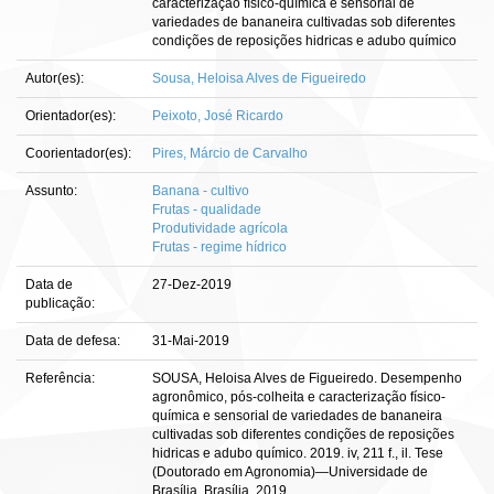
caracterização físico-química e sensorial de
variedades de bananeira cultivadas sob diferentes
condições de reposições hidricas e adubo químico
Autor(es):
Sousa, Heloisa Alves de Figueiredo
Orientador(es):
Peixoto, José Ricardo
Coorientador(es):
Pires, Márcio de Carvalho
Assunto:
Banana - cultivo
Frutas - qualidade
Produtividade agrícola
Frutas - regime hídrico
Data de
27-Dez-2019
publicação:
Data de defesa:
31-Mai-2019
Referência:
SOUSA, Heloisa Alves de Figueiredo. Desempenho
agronômico, pós-colheita e caracterização físico-
química e sensorial de variedades de bananeira
cultivadas sob diferentes condições de reposições
hidricas e adubo químico. 2019. iv, 211 f., il. Tese
(Doutorado em Agronomia)—Universidade de
Brasília, Brasília, 2019.