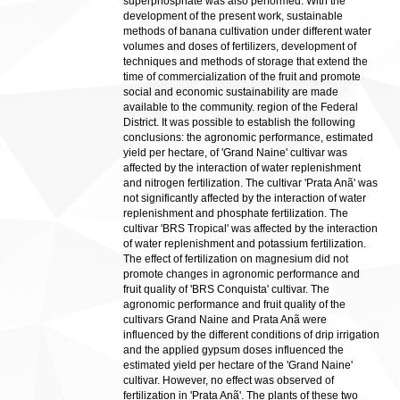
superphosphate was also performed. With the
development of the present work, sustainable
methods of banana cultivation under different water
volumes and doses of fertilizers, development of
techniques and methods of storage that extend the
time of commercialization of the fruit and promote
social and economic sustainability are made
available to the community. region of the Federal
District. It was possible to establish the following
conclusions: the agronomic performance, estimated
yield per hectare, of 'Grand Naine' cultivar was
affected by the interaction of water replenishment
and nitrogen fertilization. The cultivar 'Prata Anã' was
not significantly affected by the interaction of water
replenishment and phosphate fertilization. The
cultivar 'BRS Tropical' was affected by the interaction
of water replenishment and potassium fertilization.
The effect of fertilization on magnesium did not
promote changes in agronomic performance and
fruit quality of 'BRS Conquista' cultivar. The
agronomic performance and fruit quality of the
cultivars Grand Naine and Prata Anã were
influenced by the different conditions of drip irrigation
and the applied gypsum doses influenced the
estimated yield per hectare of the 'Grand Naine'
cultivar. However, no effect was observed of
fertilization in 'Prata Anã'. The plants of these two