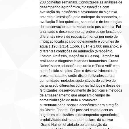
208 colheitas semanais. Conduziu-se as análises de
desempenho agronômico, fitossanitária com
avaliação da incidência e severidade da sigatoka
amarela e infestação pelo moleque da bananeira, a
avaliação físico-químicas, sensorial e de tecnologias
de conservação e armazenamento pós-colheita. Foi
analisado o desempenho agronômico em funcão de
diferentes níveis de reposição hídrica por meio de
irrigação localizada por gotejamento e volumes de
água 1.190, 1.314, 1.566, 1.814 e 2.066 mm.ano-1 e
diferentes condições de adubação (Nitrogênio,
Fosforo, Potássio, Magnésio e Gesso). Também foi
realizada a diagnose foliar das bananeiras ‘Grand
Naine’ sobre adubação em ureia e ‘Prata Anã’ com
superfosfato simples. Com o desenvolvimento do
presente trabalho serão disponibilizados para a
comunidade, métodos sustentáveis de cultivo de
banana sob diferentes volumes hídricos e doses de
fertilizantes, desenvolvimento de técnicas e métodos
de armazenamento que ampliam o tempo de
comercialização do fruto e promover
sustentabilidade social e econômica para a região
do Distrito Federal. Foi possível estabelecer as
seguintes conclusões: o desempenho agronômico,
produtividade estimada por hectare, da cultivar
‘Grand Naine’ foi afetado pela interação da