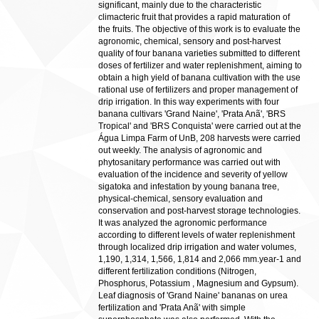
significant, mainly due to the characteristic
climacteric fruit that provides a rapid maturation of
the fruits. The objective of this work is to evaluate the
agronomic, chemical, sensory and post-harvest
quality of four banana varieties submitted to different
doses of fertilizer and water replenishment, aiming to
obtain a high yield of banana cultivation with the use
rational use of fertilizers and proper management of
drip irrigation. In this way experiments with four
banana cultivars 'Grand Naine', 'Prata Anã', 'BRS
Tropical' and 'BRS Conquista' were carried out at the
Água Limpa Farm of UnB, 208 harvests were carried
out weekly. The analysis of agronomic and
phytosanitary performance was carried out with
evaluation of the incidence and severity of yellow
sigatoka and infestation by young banana tree,
physical-chemical, sensory evaluation and
conservation and post-harvest storage technologies.
It was analyzed the agronomic performance
according to different levels of water replenishment
through localized drip irrigation and water volumes,
1,190, 1,314, 1,566, 1,814 and 2,066 mm.year-1 and
different fertilization conditions (Nitrogen,
Phosphorus, Potassium , Magnesium and Gypsum).
Leaf diagnosis of 'Grand Naine' bananas on urea
fertilization and 'Prata Anã' with simple