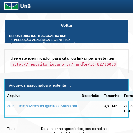
Skip
Voltar
navigation
REPOSITÓRIO INSTITUCIONAL DA UNB
PRODUÇÃO ACADÊMICA E CIENTÍFICA
TESES, DISSERTAÇÕES E PRODUTOS PÓS-DOUTORADO
Use este identificador para citar ou linkar para este item:
http://repositorio.unb.br/handle/10482/36033
Arquivos associados a este item:
Arquivo
Descrição
Tamanho
Form
2019_HeloísaAlvesdeFigueiredoSousa.pdf
3,81 MB
Adob
PDF
Título:
Desempenho agronômico, pós-colheita e