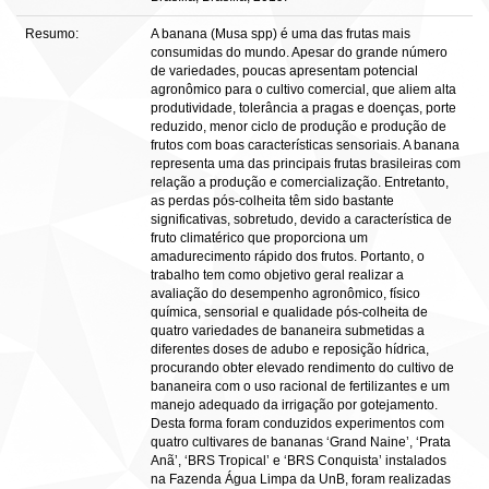
Resumo:
A banana (Musa spp) é uma das frutas mais
consumidas do mundo. Apesar do grande número
de variedades, poucas apresentam potencial
agronômico para o cultivo comercial, que aliem alta
produtividade, tolerância a pragas e doenças, porte
reduzido, menor ciclo de produção e produção de
frutos com boas características sensoriais. A banana
representa uma das principais frutas brasileiras com
relação a produção e comercialização. Entretanto,
as perdas pós-colheita têm sido bastante
significativas, sobretudo, devido a característica de
fruto climatérico que proporciona um
amadurecimento rápido dos frutos. Portanto, o
trabalho tem como objetivo geral realizar a
avaliação do desempenho agronômico, físico
química, sensorial e qualidade pós-colheita de
quatro variedades de bananeira submetidas a
diferentes doses de adubo e reposição hídrica,
procurando obter elevado rendimento do cultivo de
bananeira com o uso racional de fertilizantes e um
manejo adequado da irrigação por gotejamento.
Desta forma foram conduzidos experimentos com
quatro cultivares de bananas ‘Grand Naine’, ‘Prata
Anã’, ‘BRS Tropical’ e ‘BRS Conquista’ instalados
na Fazenda Água Limpa da UnB, foram realizadas