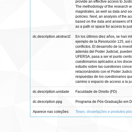
provide an effective access to Just
The methodology of the research was
magistrates, as well as data and so
policies. Next, an analysis of the ac
based on the data and answers of the
as a path or space for access to just
dc.description.abstract2
En los últimos diez años, se han in
ejemplo de la Resolución 125, así 
conflictos. El desarrollo de la inve
además del Poder Judicial, pueden p
UFERSA, pasa a ser el punto central 
cuestionarios aplicados a los disc
estudio sobre las cuestiones concep
relacionándolo con el Poder Judicia
respuestas de los cuestionarios qu
camino o espacio de acceso a la jus
dc.description.unidade
Faculdade de Direito (FD)
dc.description.ppg
Programa de Pós-Graduação em Di
Aparece nas coleções:
Teses, dissertações e produtos pó