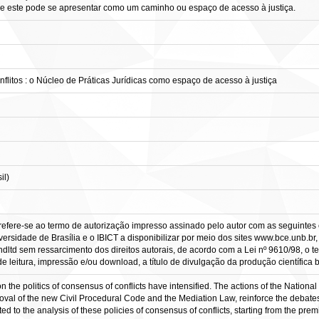
que este pode se apresentar como um caminho ou espaço de acesso à justiça.
flitos : o Núcleo de Práticas Jurídicas como espaço de acesso à justiça
il)
refere-se ao termo de autorização impresso assinado pelo autor com as seguintes c
ersidade de Brasília e o IBICT a disponibilizar por meio dos sites www.bce.unb.br, w
ltd sem ressarcimento dos direitos autorais, de acordo com a Lei nº 9610/98, o tex
 leitura, impressão e/ou download, a título de divulgação da produção científica bra
on the politics of consensus of conflicts have intensified. The actions of the Nationa
oval of the new Civil Procedural Code and the Mediation Law, reinforce the debates 
ed to the analysis of these policies of consensus of conflicts, starting from the prem