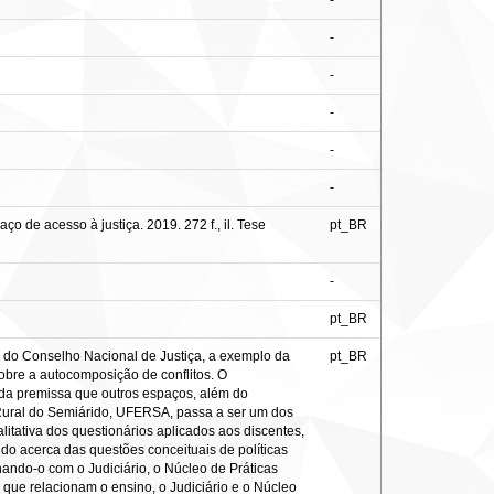
-
-
-
-
-
-
 de acesso à justiça. 2019. 272 f., il. Tese
pt_BR
-
pt_BR
es do Conselho Nacional de Justiça, a exemplo da
pt_BR
bre a autocomposição de conflitos. O
o da premissa que outros espaços, além do
l Rural do Semiárido, UFERSA, passa a ser um dos
alitativa dos questionários aplicados aos discentes,
do acerca das questões conceituais de políticas
onando-o com o Judiciário, o Núcleo de Práticas
 que relacionam o ensino, o Judiciário e o Núcleo