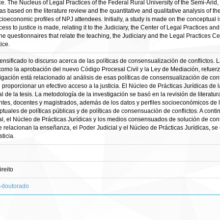
ice. The Nucleus of Legal Practices of the Federal Rural University of the Semi-Arid
 based on the literature review and the quantitative and qualitative analysis of th
cioeconomic profiles of NPJ attendees. Initially, a study is made on the conceptual 
cess to justice is made, relating it to the Judiciary, the Center of Legal Practices an
 questionnaires that relate the teaching, the Judiciary and the Legal Practices Cent
ice.
tensificado lo discurso acerca de las políticas de consensualización de conflictos.
como la aprobación del nuevo Código Procesal Civil y la Ley de Mediación, refuer
stigación está relacionado al análisis de esas políticas de consensualización de con
roporcionar un efectivo acceso a la justicia. El Núcleo de Prácticas Jurídicas de 
de la tesis. La metodología de la investigación se basó en la revisión de literatura y
entes, docentes y magistrados, además de los datos y perfiles socioeconómicos de l
tuales de políticas públicas y de políticas de consensuación de conflictos. A contin
l, el Núcleo de Prácticas Jurídicas y los medios consensuados de solución de confl
e relacionan la enseñanza, el Poder Judicial y el Núcleo de Prácticas Jurídicas, 
ticia.
reito
s-doutorado