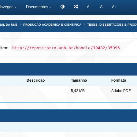
Navegar
Documentos
A-
A
A+
NAL DA UNB
PRODUÇÃO ACADÊMICA E CIENTÍFICA
TESES, DISSERTAÇÕES E PRO
 item:
http://repositorio.unb.br/handle/10482/35996
Descrição
Tamanho
Formato
5,42 MB
Adobe PDF