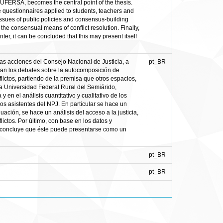
, UFERSA, becomes the central point of the thesis.
e questionnaires applied to students, teachers and
issues of public policies and consensus-building
d the consensual means of conflict resolution. Finally,
er, it can be concluded that this may present itself
 Las acciones del Consejo Nacional de Justicia, a
pt_BR
zan los debates sobre la autocomposición de
flictos, partiendo de la premisa que otros espacios,
la Universidad Federal Rural del Semiárido,
 en el análisis cuantitativo y cualitativo de los
os asistentes del NPJ. En particular se hace un
uación, se hace un análisis del acceso a la justicia,
ictos. Por último, con base en los datos y
se concluye que éste puede presentarse como un
pt_BR
pt_BR