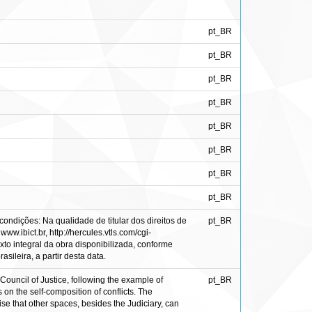
pt_BR
pt_BR
pt_BR
pt_BR
pt_BR
pt_BR
pt_BR
pt_BR
ondições: Na qualidade de titular dos direitos de
pt_BR
ww.ibict.br, http://hercules.vtls.com/cgi-
to integral da obra disponibilizada, conforme
sileira, a partir desta data.
l Council of Justice, following the example of
pt_BR
on the self-composition of conflicts. The
ise that other spaces, besides the Judiciary, can