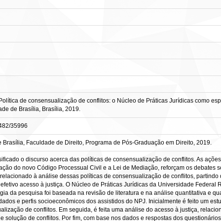
tica de consensualização de conflitos: o Núcleo de Práticas Jurídicas como espaço
e de Brasília, Brasília, 2019.
10482/35996
Brasília, Faculdade de Direito, Programa de Pós-Graduação em Direito, 2019.
sificado o discurso acerca das políticas de consensualização de conflitos. As açõ
ão do novo Código Processual Civil e a Lei de Mediação, reforçam os debates so
elacionado à análise dessas políticas de consensualização de conflitos, partind
efetivo acesso à justiça. O Núcleo de Práticas Jurídicas da Universidade Federa
gia da pesquisa foi baseada na revisão de literatura e na análise quantitativa e qu
ados e perfis socioeconômicos dos assistidos do NPJ. Inicialmente é feito um estu
alização de conflitos. Em seguida, é feita uma análise do acesso à justiça, relaci
e solução de conflitos. Por fim, com base nos dados e respostas dos questionários