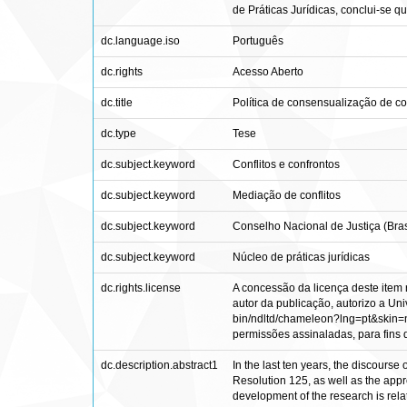
de Práticas Jurídicas, conclui-se 
dc.language.iso
Português
dc.rights
Acesso Aberto
dc.title
Política de consensualização de con
dc.type
Tese
dc.subject.keyword
Conflitos e confrontos
dc.subject.keyword
Mediação de conflitos
dc.subject.keyword
Conselho Nacional de Justiça (Bras
dc.subject.keyword
Núcleo de práticas jurídicas
dc.rights.license
A concessão da licença deste item 
autor da publicação, autorizo a Univ
bin/ndltd/chameleon?lng=pt&skin=nd
permissões assinaladas, para fins de
dc.description.abstract1
In the last ten years, the discourse 
Resolution 125, as well as the appr
development of the research is relat