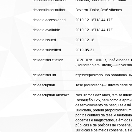
dc.contributor.advisor
Santana, Ana Cláudia Farranha
dc.contributor.author
Bezerra Júnior, José Albenes
dc.date.accessioned
2019-12-18T18:44:17Z
dc.date.available
2019-12-18T18:44:17Z
dc.date.issued
2019-12-18
dc.date.submitted
2019-05-31
dc.identifier.citation
BEZERRA JÚNIOR, José Albenes. Polí
(Doutorado em Direito)—Universidad
dc.identifier.uri
https://repositorio.unb.br/handle/
dc.description
Tese (doutorado)—Universidade de 
dc.description.abstract
Nos últimos dez anos, tem se inten
Resolução 125, bem como a aprovaç
desenvolvimento da pesquisa está r
Judiciário, podem proporcionar um 
pontos centrais da tese. A metodolo
docentes e magistrados, além dos d
públicas e de políticas de consensu
Jurídicas e os meios consensuais d