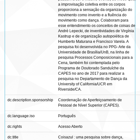
a improvisação coletiva entre os corpos
proporciona a sensação da organização do
movimento como invento e a fluência do
movimento como dança. Colaboram para
esse entendimento os conceitos de coisas de
André Lepecki, de inventividades de Virgínia
Kastrup e de organização autopoiética de
Humberto Maturana e Francisco Varela. A
pesquisa foi desenvolvida no PPG- Arte da
Universidade de Brasília/UnB, na linha de
pesquisa Processos Composicionais para a
Cena, também foi contemplada pelo
Programa de Doutorado Sanduíche da
CAPES no ano de 2017 para realizar a
pesquisa no Departamento de Dança da
University of California/UCR em
Riverside/CA.
dc.description.sponsorship
Coordenação de Aperfeiçoamento de
Pessoal de Nível Superior (CAPES).
dc.language.iso
Português
dc.rights
Acesso Aberto
dc.title
Coisazul : uma pesquisa sobre dança,