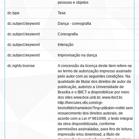
pessoas e objetos
dc.type
Tese
dc.subject.keyword
Dança - coreografia
dc.subject.keyword
Coreografia
dc.subject.keyword
Interação
dc.subject.keyword
Improvisação na dança
dc.rights.license
A concessão da licença deste item refere-se
ao termo de autorização impresso assinado
pelo autor com as seguintes condições: Na
qualidade de titular dos direitos de autor da
publicação, autorizo a Universidade de
Brasília e o IBICT a disponibilizar por meio
dos sites www.bce.unb.br, www.ibict.br,
http://hercules.vtls.com/cgi-
bin/ndltd/chameleon?lng=pt&skin=ndltd sem
ressarcimento dos direitos autorais, de
acordo com a Lei nº 9610/98, o texto integral
da obra disponibilizada, conforme
permissões assinaladas, para fins de leitura,
impressão e/ou download, a título de