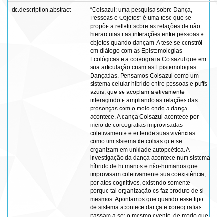
dc.description.abstract
“Coisazul: uma pesquisa sobre Dança,
Pessoas e Objetos” é uma tese que se
propõe a refletir sobre as relações de não
hierarquias nas interações entre pessoas e
objetos quando dançam. A tese se constrói
em diálogo com as Epistemologias
Ecológicas e a coreografia Coisazul que em
sua articulação criam as Epistemologias
Dançadas. Pensamos Coisazul como um
sistema celular hibrido entre pessoas e puffs
azuis, que se acoplam afetivamente
interagindo e ampliando as relações das
presenças com o meio onde a dança
acontece. A dança Coisazul acontece por
meio de coreografias improvisadas
coletivamente e entende suas vivências
como um sistema de coisas que se
organizam em unidade autopoética. A
investigação da dança acontece num sistema
híbrido de humanos e não-humanos que
improvisam coletivamente sua coexistência,
por atos cognitivos, existindo somente
porque tal organização os faz produto de si
mesmos. Apontamos que quando esse tipo
de sistema acontece dança e coreografias
passam a ser o mesmo evento, de modo que,