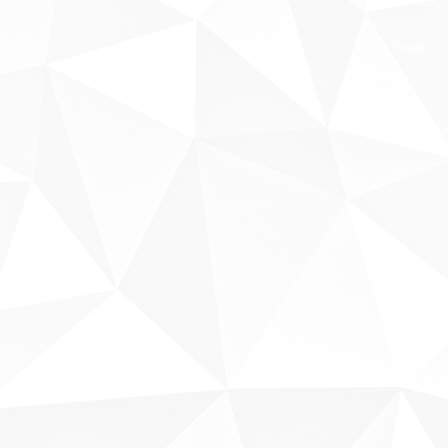
Fale conosco
Sobre