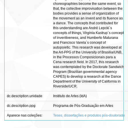
choreographies become the same event, so
that, the collective improvisation between the
bodies provides a sense of organization of
the movement as an invent and its fluence as
a dance. The concepts that contributed for
this understanding are André Lepcki´s
concepts of things, Virginia Kastrup´s concept
of inventiveness, and Humberto Maturana
and Francisco Varela´s concept of
autopoietic. This research was developed at
the Art-PPG of the University of Brasilia/UNB,
in the Processos Composicionais para a
Cena research field. In 2017, this research
was contemplated by the Doctorate Sandwich
Program (Brazilian governmental agency
CAPES) to develop a research at the Dance
Department of the University of California in
Riverside/UCR.
dc.description.unidade
Instituto de Artes (IdA)
dc.description.ppg
Programa de Pós-Graduação em Artes
Aparece nas coleções:
Teses, dissertações e produtos pós-doutorado