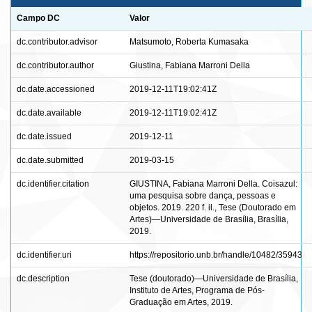
Campo DC
Valor
dc.contributor.advisor
Matsumoto, Roberta Kumasaka
dc.contributor.author
Giustina, Fabiana Marroni Della
dc.date.accessioned
2019-12-11T19:02:41Z
dc.date.available
2019-12-11T19:02:41Z
dc.date.issued
2019-12-11
dc.date.submitted
2019-03-15
dc.identifier.citation
GIUSTINA, Fabiana Marroni Della. Coisazul:
uma pesquisa sobre dança, pessoas e
objetos. 2019. 220 f. il., Tese (Doutorado em
Artes)—Universidade de Brasília, Brasília,
2019.
dc.identifier.uri
https://repositorio.unb.br/handle/10482/35943
dc.description
Tese (doutorado)—Universidade de Brasília,
Instituto de Artes, Programa de Pós-
Graduação em Artes, 2019.