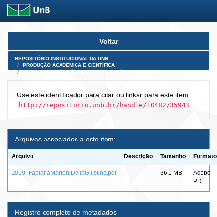
Skip
Voltar
navigation
REPOSITÓRIO INSTITUCIONAL DA UNB
PRODUÇÃO ACADÊMICA E CIENTÍFICA
TESES, DISSERTAÇÕES E PRODUTOS PÓS-DOUTORADO
Use este identificador para citar ou linkar para este item:
http://repositorio.unb.br/handle/10482/35943
Arquivos associados a este item:
Arquivo
Descrição
Tamanho
Formato
2019_FabianaMarroniDellaGiustina.pdf
36,1 MB
Adobe
PDF
Registro completo de metadados