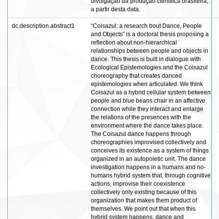
divulgação da produção científica brasileira,
a partir desta data.
dc.description.abstract1
“Coisazul: a research bout Dance, People
and Objects” is a doctoral thesis proposing a
reflection about non-hierarchical
relationships between people and objects in
dance. This thesis is built in dialogue with
Ecological Epistemologies and the Coisazul
choreography that creates danced
epistemologies when articulated. We think
Coisazul as a hybrid cellular system between
people and blue beans chair in an affective
connection while they interact and enlarge
the relations of the presences with the
environment where the dance takes place.
The Coisazul dance happens through
choreographies improvised collectively and
conceives its existence as a system of things
organized in an autopoietic unit. The dance
investigation happens in a humans and no-
humans hybrid system that, through cognitive
actions, improvise their coexistence
collectively only existing because of this
organization that makes them product of
themselves. We point out that when this
hybrid system happens, dance and