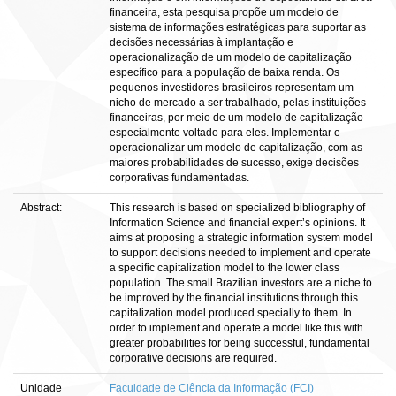
financeira, esta pesquisa propõe um modelo de
sistema de informações estratégicas para suportar as
decisões necessárias à implantação e
operacionalização de um modelo de capitalização
específico para a população de baixa renda. Os
pequenos investidores brasileiros representam um
nicho de mercado a ser trabalhado, pelas instituições
financeiras, por meio de um modelo de capitalização
especialmente voltado para eles. Implementar e
operacionalizar um modelo de capitalização, com as
maiores probabilidades de sucesso, exige decisões
corporativas fundamentadas.
Abstract:
This research is based on specialized bibliography of
Information Science and financial expert’s opinions. It
aims at proposing a strategic information system model
to support decisions needed to implement and operate
a specific capitalization model to the lower class
population. The small Brazilian investors are a niche to
be improved by the financial institutions through this
capitalization model produced specially to them. In
order to implement and operate a model like this with
greater probabilities for being successful, fundamental
corporative decisions are required.
Unidade
Faculdade de Ciência da Informação (FCI)