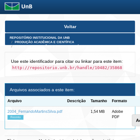
Skip
Voltar
navigation
REPOSITÓRIO INSTITUCIONAL DA UNB
PRODUÇÃO ACADÊMICA E CIENTÍFICA
TESES, DISSERTAÇÕES E PRODUTOS PÓS-DOUTORADO
Use este identificador para citar ou linkar para este item:
http://repositorio.unb.br/handle/10482/35868
Arquivos associados a este item:
Arquivo
Descrição
Tamanho
Formato
2004_FernandoMartinsSilva.pdf
1,54 MB
Adobe
PDF
Restrito
A