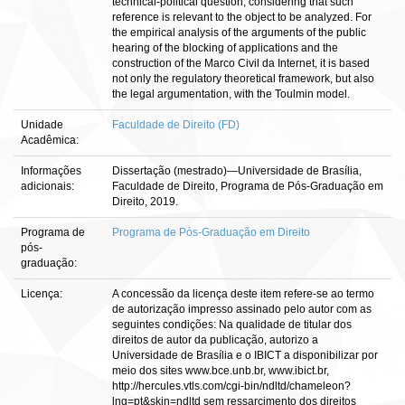
technical-political question, considering that such
reference is relevant to the object to be analyzed. For
the empirical analysis of the arguments of the public
hearing of the blocking of applications and the
construction of the Marco Civil da Internet, it is based
not only the regulatory theoretical framework, but also
the legal argumentation, with the Toulmin model.
Unidade
Faculdade de Direito (FD)
Acadêmica:
Informações
Dissertação (mestrado)—Universidade de Brasília,
adicionais:
Faculdade de Direito, Programa de Pós-Graduação em
Direito, 2019.
Programa de
Programa de Pós-Graduação em Direito
pós-
graduação:
Licença:
A concessão da licença deste item refere-se ao termo
de autorização impresso assinado pelo autor com as
seguintes condições: Na qualidade de titular dos
direitos de autor da publicação, autorizo a
Universidade de Brasília e o IBICT a disponibilizar por
meio dos sites www.bce.unb.br, www.ibict.br,
http://hercules.vtls.com/cgi-bin/ndltd/chameleon?
lng=pt&skin=ndltd sem ressarcimento dos direitos