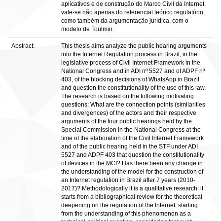
aplicativos e de construção do Marco Civil da Internet,
vale-se não apenas do referencial teórico regulatório,
como também da argumentação jurídica, com o
modelo de Toulmin.
Abstract:
This thesis aims analyze the public hearing arguments
into the Internet Regulation process in Brazil, in the
legislative process of Civil Internet Framework in the
National Congress and in ADI nº 5527 and of ADPF nº
403, of the blocking decisions of WhatsApp in Brazil
and question the constitutionality of the use of this law.
The research is based on the following motivating
questions: What are the connection points (similarities
and divergences) of the actors and their respective
arguments of the four public hearings held by the
Special Commission in the National Congress at the
time of the elaboration of the Civil Internet Framework
and of the public hearing held in the STF under ADI
5527 and ADPF 403 that question the constitutionality
of devices in the MCI? Has there been any change in
the understanding of the model for the construction of
an Internet regulation in Brazil after 7 years (2010-
2017)? Methodologically it is a qualitative research: it
starts from a bibliographical review for the theoretical
deepening on the regulation of the Internet, starting
from the understanding of this phenomenon as a