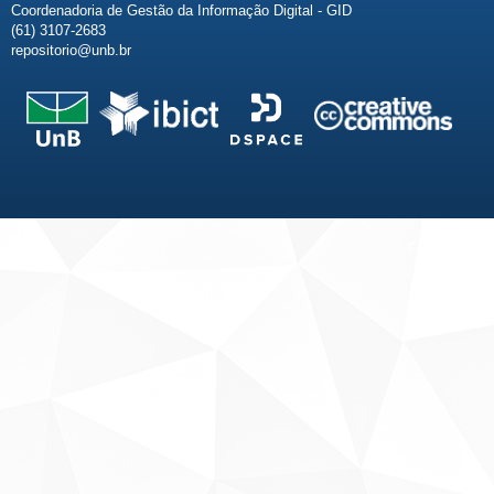
Coordenadoria de Gestão da Informação Digital - GID
(61) 3107-2683
repositorio@unb.br
Fale conosco
Sobre