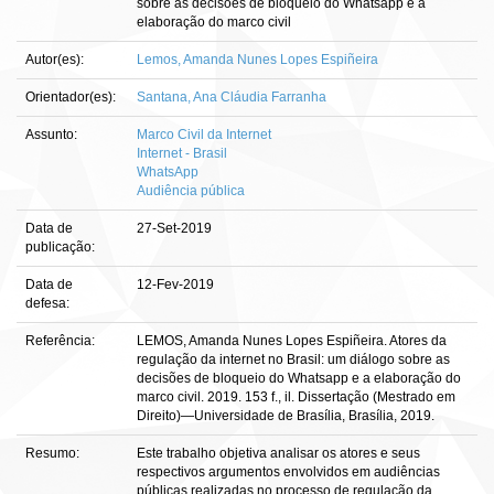
sobre as decisões de bloqueio do Whatsapp e a
elaboração do marco civil
Autor(es):
Lemos, Amanda Nunes Lopes Espiñeira
Orientador(es):
Santana, Ana Cláudia Farranha
Assunto:
Marco Civil da Internet
Internet - Brasil
WhatsApp
Audiência pública
Data de
27-Set-2019
publicação:
Data de
12-Fev-2019
defesa:
Referência:
LEMOS, Amanda Nunes Lopes Espiñeira. Atores da
regulação da internet no Brasil: um diálogo sobre as
decisões de bloqueio do Whatsapp e a elaboração do
marco civil. 2019. 153 f., il. Dissertação (Mestrado em
Direito)—Universidade de Brasília, Brasília, 2019.
Resumo:
Este trabalho objetiva analisar os atores e seus
respectivos argumentos envolvidos em audiências
públicas realizadas no processo de regulação da