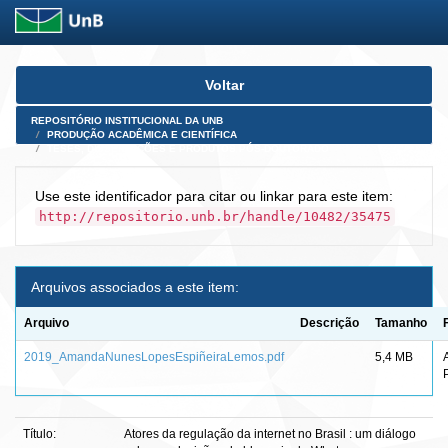
Skip
Voltar
navigation
REPOSITÓRIO INSTITUCIONAL DA UNB
PRODUÇÃO ACADÊMICA E CIENTÍFICA
TESES, DISSERTAÇÕES E PRODUTOS PÓS-DOUTORADO
Use este identificador para citar ou linkar para este item:
http://repositorio.unb.br/handle/10482/35475
Arquivos associados a este item:
Arquivo
Descrição
Tamanho
2019_AmandaNunesLopesEspiñeiraLemos.pdf
5,4 MB
Título:
Atores da regulação da internet no Brasil : um diálogo