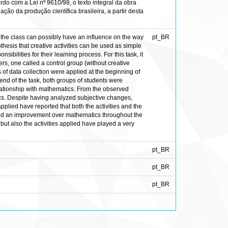
rdo com a Lei nº 9610/98, o texto integral da obra
ção da produção científica brasileira, a partir desta
of the class can possibly have an influence on the way
pt_BR
hesis that creative activities can be used as simple
sibilities for their learning process. For this task, it
rs, one called a control group (without creative
s of data collection were applied at the beginning of
e end of the task, both groups of students were
elationship with mathematics. From the observed
tics. Despite having analyzed subjective changes,
plied have reported that both the activities and the
rted an improvement over mathematics throughout the
, but also the activities applied have played a very
pt_BR
pt_BR
pt_BR