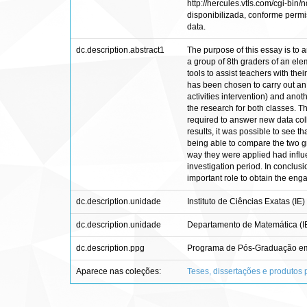
http://hercules.vtls.com/cgi-bin
disponibilizada, conforme permis
data.
dc.description.abstract1
The purpose of this essay is to a
a group of 8th graders of an ele
tools to assist teachers with thei
has been chosen to carry out an 
activities intervention) and anot
the research for both classes. Th
required to answer new data col
results, it was possible to see 
being able to compare the two gr
way they were applied had influ
investigation period. In conclusio
important role to obtain the eng
dc.description.unidade
Instituto de Ciências Exatas (IE)
dc.description.unidade
Departamento de Matemática (I
dc.description.ppg
Programa de Pós-Graduação em 
Aparece nas coleções:
Teses, dissertações e produtos