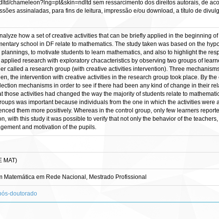
/ndltd/chameleon?lng=pt&skin=ndltd sem ressarcimento dos direitos autorais, de aco
sões assinaladas, para fins de leitura, impressão e/ou download, a título de divulga
nalyze how a set of creative activities that can be briefly applied in the beginning 
mentary school in DF relate to mathematics. The study taken was based on the hypot
r plannings, to motivate students to learn mathematics, and also to highlight the respon
applied research with exploratory chacacteristics by observing two groups of learne
her called a research group (with creative activities intervention). Three mechanism
en, the intervention with creative activities in the research group took place. By th
lection mechanisms in order to see if there had been any kind of change in their r
that those activities had changed the way the majority of students relate to mathema
oups was important because individuals from the one in which the activities were ap
enced them more positively. Whereas in the control group, only few learners repo
n, with this study it was possible to verify that not only the behavior of the teachers
agement and motivation of the pupils.
E MAT)
Matemática em Rede Nacional, Mestrado Profissional
 pós-doutorado