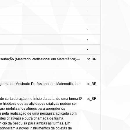
-
-
-
-
-
-
Dissertação (Mestrado Profissional em Matemática)—
pt_BR
-
rograma de Mestrado Profissional em Matemática em
pt_BR
 de curta duração, no início da aula, de uma turma 8º
pt_BR
hipótese que as atividades criativas podem ser
ara mobilizar os alunos para aprender os
se pela realização de uma pesquisa aplicada com
des criativas) e outra chamada de turma
 início da pesquisa para ambas as turmas. Em
esponderam a novos instrumentos de coletas de