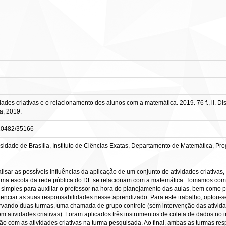
ades criativas e o relacionamento dos alunos com a matemática. 2019. 76 f., il. 
ia, 2019.
e/10482/35166
idade de Brasília, Instituto de Ciências Exatas, Departamento de Matemática, P
alisar as possíveis influências da aplicação de um conjunto de atividades criativas,
ma escola da rede pública do DF se relacionam com a matemática. Tomamos como 
 simples para auxiliar o professor na hora do planejamento das aulas, bem como p
enciar as suas responsabilidades nesse aprendizado. Para este trabalho, optou-
servando duas turmas, uma chamada de grupo controle (sem intervenção das ativida
 atividades criativas). Foram aplicados três instrumentos de coleta de dados no
ção com as atividades criativas na turma pesquisada. Ao final, ambas as turmas r