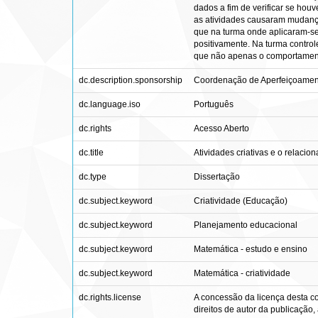
dados a fim de verificar se hou
as atividades causaram mudança
que na turma onde aplicaram-se 
positivamente. Na turma control
que não apenas o comportamento
dc.description.sponsorship
Coordenação de Aperfeiçoament
dc.language.iso
Português
dc.rights
Acesso Aberto
dc.title
Atividades criativas e o relaci
dc.type
Dissertação
dc.subject.keyword
Criatividade (Educação)
dc.subject.keyword
Planejamento educacional
dc.subject.keyword
Matemática - estudo e ensino
dc.subject.keyword
Matemática - criatividade
dc.rights.license
A concessão da licença desta co
direitos de autor da publicação,