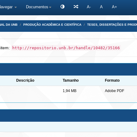
Navegar
Documentos
A-
A
A+
NAL DA UNB
PRODUÇÃO ACADÊMICA E CIENTÍFICA
TESES, DISSERTAÇÕES E PRO
 item:
http://repositorio.unb.br/handle/10482/35166
Descrição
Tamanho
Formato
1,94 MB
Adobe PDF