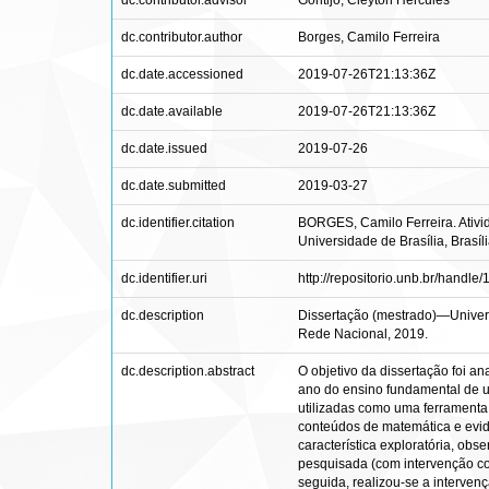
dc.contributor.advisor
Gontijo, Cleyton Hércules
dc.contributor.author
Borges, Camilo Ferreira
dc.date.accessioned
2019-07-26T21:13:36Z
dc.date.available
2019-07-26T21:13:36Z
dc.date.issued
2019-07-26
dc.date.submitted
2019-03-27
dc.identifier.citation
BORGES, Camilo Ferreira. Ativid
Universidade de Brasília, Brasíl
dc.identifier.uri
http://repositorio.unb.br/handl
dc.description
Dissertação (mestrado)—Univers
Rede Nacional, 2019.
dc.description.abstract
O objetivo da dissertação foi an
ano do ensino fundamental de u
utilizadas como uma ferramenta
conteúdos de matemática e evid
característica exploratória, ob
pesquisada (com intervenção com
seguida, realizou-se a interven