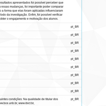
esultados apresentados foi possível perceber que
a essas mudanças, foi importante poder comparar
o a forma que elas foram aplicadas influenciaram
o da investigação. Enfim, foi possível verificar
obter o engajamento e motivação dos alunos.
pt_BR
pt_BR
pt_BR
pt_BR
pt_BR
pt_BR
pt_BR
pt_BR
pt_BR
intes condições: Na qualidade de titular dos
pt_BR
ww.bce.unb.br, www.ibict.br,