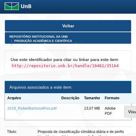
Skip
Voltar
navigation
REPOSITÓRIO INSTITUCIONAL DA UNB
PRODUÇÃO ACADÊMICA E CIENTÍFICA
TESES, DISSERTAÇÕES E PRODUTOS PÓS-DOUTORADO
Use este identificador para citar ou linkar para este item:
http://repositorio.unb.br/handle/10482/35164
Arquivos associados a este item:
Arquivo
Descrição
Tamanho
Formato
2019_RafaelBarbosaRios.pdf
13,07 MB
Adobe
Visu
PDF
Título:
Proposta de classificação climática diária e de perfis