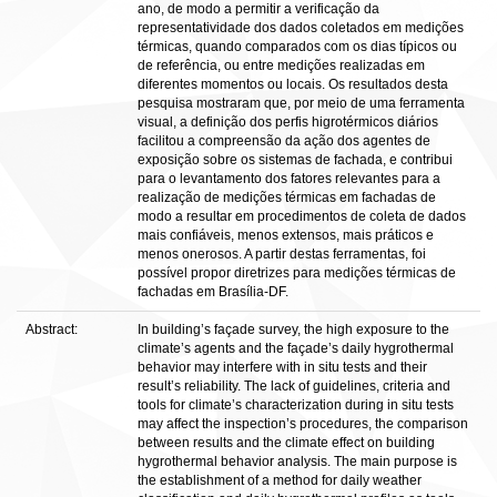
ano, de modo a permitir a verificação da
representatividade dos dados coletados em medições
térmicas, quando comparados com os dias típicos ou
de referência, ou entre medições realizadas em
diferentes momentos ou locais. Os resultados desta
pesquisa mostraram que, por meio de uma ferramenta
visual, a definição dos perfis higrotérmicos diários
facilitou a compreensão da ação dos agentes de
exposição sobre os sistemas de fachada, e contribui
para o levantamento dos fatores relevantes para a
realização de medições térmicas em fachadas de
modo a resultar em procedimentos de coleta de dados
mais confiáveis, menos extensos, mais práticos e
menos onerosos. A partir destas ferramentas, foi
possível propor diretrizes para medições térmicas de
fachadas em Brasília-DF.
Abstract:
In building’s façade survey, the high exposure to the
climate’s agents and the façade’s daily hygrothermal
behavior may interfere with in situ tests and their
result’s reliability. The lack of guidelines, criteria and
tools for climate’s characterization during in situ tests
may affect the inspection’s procedures, the comparison
between results and the climate effect on building
hygrothermal behavior analysis. The main purpose is
the establishment of a method for daily weather