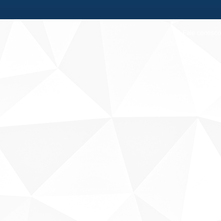
Fale conosco
Sobre