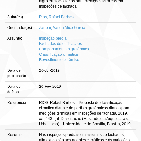
higrotérmicos diários para medições térmicas em
inspeções de fachada
Autor(es):
Rios, Rafael Barbosa
Orientador(es):
Zanoni, Vanda Alice Garcia
Assunto:
Inspeção predial
Fachadas de edificações
Comportamento higrotérmico
Classificação climática
Revestimento cerâmico
Data de
26-Jul-2019
publicação:
Data de
20-Fev-2019
defesa:
Referência:
RIOS, Rafael Barbosa. Proposta de classificação
climática diária e de perfis higrotérmicos diários para
medições térmicas em inspeções de fachada. 2019.
xxi, 143 f., il. Dissertação (Mestrado em Arquitetura e
Urbanismo)—Universidade de Brasília, Brasília, 2019.
Resumo:
Nas inspeções prediais em sistemas de fachadas, a
alta exposição aos agentes climáticos e às variações