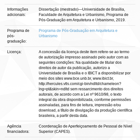
Informações
Dissertação (mestrado)—Universidade de Brasília,
adicionais:
Faculdade de Arquitetura e Urbanismo, Programa de
Pós-Graduação em Arquitetura e Urbanismo, 2019.
Programa de
Programa de Pós-Graduação em Arquitetura e
pós-
Urbanismo
graduação:
Licença:
A concessão da licença deste item refere-se ao termo
de autorização impresso assinado pelo autor com as
seguintes condições: Na qualidade de titular dos
direitos de autor da publicação, autorizo a
Universidade de Brasília e o IBICT a disponibilizar por
meio dos sites www.bce.unb.br, www.ibict.br,
http://hercules.vtls.com/cgi-bin/ndltd/chameleon?
lng=pt&skin=ndltd sem ressarcimento dos direitos
autorais, de acordo com a Lei nº 9610/98, o texto
integral da obra disponibilizada, conforme permissões
assinaladas, para fins de leitura, impressão e/ou
download, a título de divulgação da produção científica
brasileira, a partir desta data.
Agência
Coordenação de Aperfeiçoamento de Pessoal de Nível
financiadora:
Superior (CAPES).