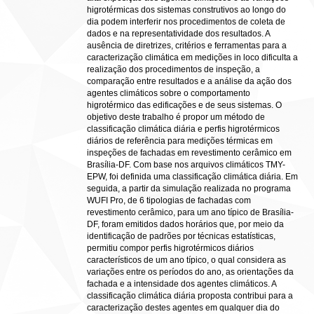
higrotérmicas dos sistemas construtivos ao longo do
dia podem interferir nos procedimentos de coleta de
dados e na representatividade dos resultados. A
ausência de diretrizes, critérios e ferramentas para a
caracterização climática em medições in loco dificulta a
realização dos procedimentos de inspeção, a
comparação entre resultados e a análise da ação dos
agentes climáticos sobre o comportamento
higrotérmico das edificações e de seus sistemas. O
objetivo deste trabalho é propor um método de
classificação climática diária e perfis higrotérmicos
diários de referência para medições térmicas em
inspeções de fachadas em revestimento cerâmico em
Brasília-DF. Com base nos arquivos climáticos TMY-
EPW, foi definida uma classificação climática diária. Em
seguida, a partir da simulação realizada no programa
WUFI Pro, de 6 tipologias de fachadas com
revestimento cerâmico, para um ano típico de Brasília-
DF, foram emitidos dados horários que, por meio da
identificação de padrões por técnicas estatísticas,
permitiu compor perfis higrotérmicos diários
característicos de um ano típico, o qual considera as
variações entre os períodos do ano, as orientações da
fachada e a intensidade dos agentes climáticos. A
classificação climática diária proposta contribui para a
caracterização destes agentes em qualquer dia do