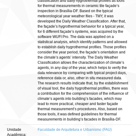
classification and daily hygrothermal profiles as tools
for thermal measurements in ceramic tile façade’s
inspection in Brasília-DF. Based on the typical
meteorological year weather files - TMY, it was
developed the Daily Weather Classification. After that,
the façade’s hygrothermal behavior for a typical year,
for 6 different façade’s systems, was acquired by the
software WUFI Pro. The data was applied on a
statistical analysis, which identify patterns and allowed
to establish daily hygrothermal profiles. Those profiles
consider the year period, the façade’s orientation and
the climate’s agents’ intensity. The Daily Weather
Classification allows the characterization of climate’s
agents, in any day of the year, which helps to verify the
data relevance by comparing with typical project days,
reference data or, also, other in situ measured data.
The research results indicate that, by the establishment
of visual tool, the daily hygrothermal profiles, there was
a contribution for the comprehension of the influence of
climate’s agents into building’s facades, which may
lead to more practical, cheaper and faster façade
thermal measurement’s procedures. Also, based on
those tools, it was defined guidelines for thermal
measurements in building’s facades in Brasília-DF.
Unidade
Faculdade de Arquitetura e Urbanismo (FAU)
Acadêmica: