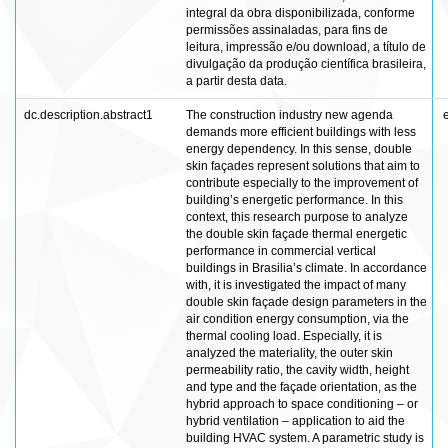
integral da obra disponibilizada, conforme
permissões assinaladas, para fins de
leitura, impressão e/ou download, a título de
divulgação da produção científica brasileira,
a partir desta data.
dc.description.abstract1
The construction industry new agenda
demands more efficient buildings with less
energy dependency. In this sense, double
skin façades represent solutions that aim to
contribute especially to the improvement of
building’s energetic performance. In this
context, this research purpose to analyze
the double skin façade thermal energetic
performance in commercial vertical
buildings in Brasilia’s climate. In accordance
with, it is investigated the impact of many
double skin façade design parameters in the
air condition energy consumption, via the
thermal cooling load. Especially, it is
analyzed the materiality, the outer skin
permeability ratio, the cavity width, height
and type and the façade orientation, as the
hybrid approach to space conditioning – or
hybrid ventilation – application to aid the
building HVAC system. A parametric study is