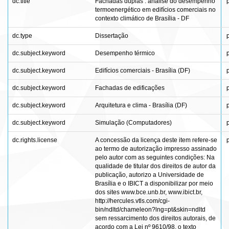
dc.title
Fachadas duplas : análise do desempenho
termoenergético em edifícios comerciais no
contexto climático de Brasília - DF
dc.type
Dissertação
dc.subject.keyword
Desempenho térmico
dc.subject.keyword
Edifícios comerciais - Brasília (DF)
dc.subject.keyword
Fachadas de edificações
dc.subject.keyword
Arquitetura e clima - Brasília (DF)
dc.subject.keyword
Simulação (Computadores)
dc.rights.license
A concessão da licença deste item refere-se
ao termo de autorização impresso assinado
pelo autor com as seguintes condições: Na
qualidade de titular dos direitos de autor da
publicação, autorizo a Universidade de
Brasília e o IBICT a disponibilizar por meio
dos sites www.bce.unb.br, www.ibict.br,
http://hercules.vtls.com/cgi-
bin/ndltd/chameleon?lng=pt&skin=ndltd
sem ressarcimento dos direitos autorais, de
acordo com a Lei nº 9610/98, o texto