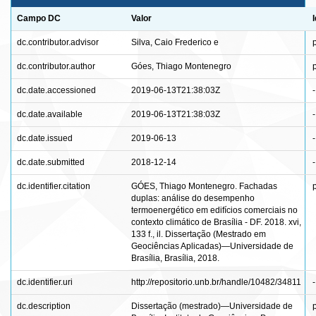
Campo DC
Valor
dc.contributor.advisor
Silva, Caio Frederico e
dc.contributor.author
Góes, Thiago Montenegro
dc.date.accessioned
2019-06-13T21:38:03Z
-
dc.date.available
2019-06-13T21:38:03Z
-
dc.date.issued
2019-06-13
-
dc.date.submitted
2018-12-14
-
dc.identifier.citation
GÓES, Thiago Montenegro. Fachadas
duplas: análise do desempenho
termoenergético em edifícios comerciais no
contexto climático de Brasília - DF. 2018. xvi,
133 f., il. Dissertação (Mestrado em
Geociências Aplicadas)—Universidade de
Brasília, Brasília, 2018.
dc.identifier.uri
http://repositorio.unb.br/handle/10482/34811
-
dc.description
Dissertação (mestrado)—Universidade de