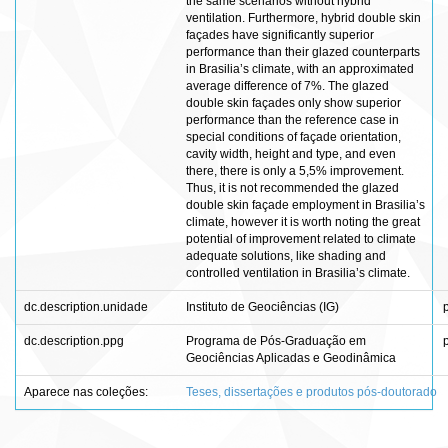
the same scenarios without hybrid
ventilation. Furthermore, hybrid double skin
façades have significantly superior
performance than their glazed counterparts
in Brasilia’s climate, with an approximated
average difference of 7%. The glazed
double skin façades only show superior
performance than the reference case in
special conditions of façade orientation,
cavity width, height and type, and even
there, there is only a 5,5% improvement.
Thus, it is not recommended the glazed
double skin façade employment in Brasilia’s
climate, however it is worth noting the great
potential of improvement related to climate
adequate solutions, like shading and
controlled ventilation in Brasilia’s climate.
dc.description.unidade
Instituto de Geociências (IG)
dc.description.ppg
Programa de Pós-Graduação em
Geociências Aplicadas e Geodinâmica
Aparece nas coleções:
Teses, dissertações e produtos pós-doutorado