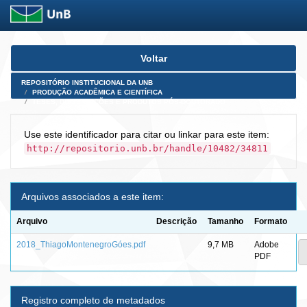
Skip
Voltar
navigation
REPOSITÓRIO INSTITUCIONAL DA UNB
PRODUÇÃO ACADÊMICA E CIENTÍFICA
TESES, DISSERTAÇÕES E PRODUTOS PÓS-DOUTORADO
Use este identificador para citar ou linkar para este item:
http://repositorio.unb.br/handle/10482/34811
Arquivos associados a este item:
Arquivo
Descrição
Tamanho
Formato
2018_ThiagoMontenegroGóes.pdf
9,7 MB
Adobe
PDF
Registro completo de metadados