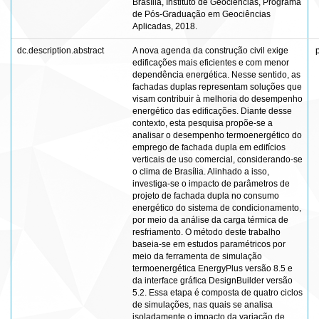
Brasília, Instituto de Geociências, Programa
de Pós-Graduação em Geociências
Aplicadas, 2018.
dc.description.abstract
A nova agenda da construção civil exige
edificações mais eficientes e com menor
dependência energética. Nesse sentido, as
fachadas duplas representam soluções que
visam contribuir à melhoria do desempenho
energético das edificações. Diante desse
contexto, esta pesquisa propõe-se a
analisar o desempenho termoenergético do
emprego de fachada dupla em edifícios
verticais de uso comercial, considerando-se
o clima de Brasília. Alinhado a isso,
investiga-se o impacto de parâmetros de
projeto de fachada dupla no consumo
energético do sistema de condicionamento,
por meio da análise da carga térmica de
resfriamento. O método deste trabalho
baseia-se em estudos paramétricos por
meio da ferramenta de simulação
termoenergética EnergyPlus versão 8.5 e
da interface gráfica DesignBuilder versão
5.2. Essa etapa é composta de quatro ciclos
de simulações, nas quais se analisa
isoladamente o impacto da variação de