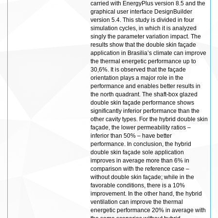
carried with EnergyPlus version 8.5 and the
graphical user interface DesignBuilder
version 5.4. This study is divided in four
simulation cycles, in which it is analyzed
singly the parameter variation impact. The
results show that the double skin façade
application in Brasilia’s climate can improve
the thermal energetic performance up to
30,6%. It is observed that the façade
orientation plays a major role in the
performance and enables better results in
the north quadrant. The shaft-box glazed
double skin façade performance shows
significantly inferior performance than the
other cavity types. For the hybrid double skin
façade, the lower permeability ratios –
inferior than 50% – have better
performance. In conclusion, the hybrid
double skin façade sole application
improves in average more than 6% in
comparison with the reference case –
without double skin façade; while in the
favorable conditions, there is a 10%
improvement. In the other hand, the hybrid
ventilation can improve the thermal
energetic performance 20% in average with