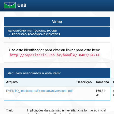
Skip
Voltar
navigation
REPOSITÓRIO INSTITUCIONAL DA UNB
PRODUÇÃO ACADÊMICA E CIENTÍFICA
TRABALHOS APRESENTADOS EM EVENTO
Use este identificador para citar ou linkar para este item:
http://repositorio.unb.br/handle/10482/34714
Arquivos associados a este item:
Arquivo
Descrição
Tamanho
EVENTO_ImplicacoesExtensaoUniversitaria.pdf
166,84
kB
Título:
Implicações da extensão universitária na formação inicial