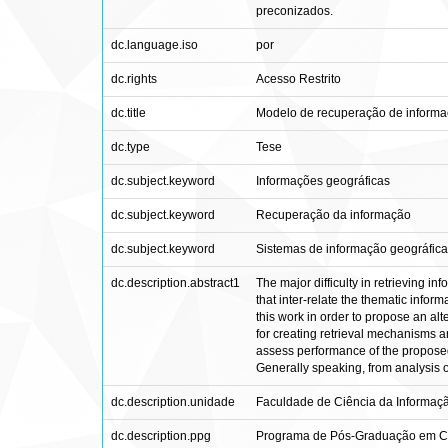
preconizados.
dc.language.iso
por
dc.rights
Acesso Restrito
dc.title
Modelo de recuperação de informaç
dc.type
Tese
dc.subject.keyword
Informações geográficas
dc.subject.keyword
Recuperação da informação
dc.subject.keyword
Sistemas de informação geográfica
dc.description.abstract1
The major difficulty in retrieving in
that inter-relate the thematic infor
this work in order to propose an alt
for creating retrieval mechanisms a
assess performance of the proposed 
Generally speaking, from analysis o
dc.description.unidade
Faculdade de Ciência da Informaçã
dc.description.ppg
Programa de Pós-Graduação em Ci