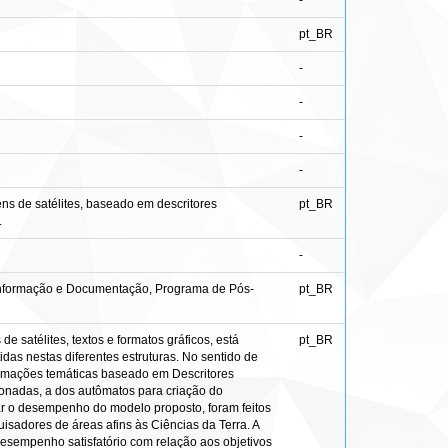
-
pt_BR
-
-
-
-
s de satélites, baseado em descritores
pt_BR
.
-
 Informação e Documentação, Programa de Pós-
pt_BR
 satélites, textos e formatos gráficos, está
pt_BR
das nestas diferentes estruturas. No sentido de
ormações temáticas baseado em Descritores
cionadas, a dos autômatos para criação do
ar o desempenho do modelo proposto, foram feitos
quisadores de áreas afins às Ciências da Terra. A
desempenho satisfatório com relação aos objetivos