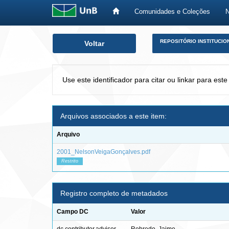
Comunidades e Coleções
Skip
REPOSITÓRIO INSTITUCIO
Voltar
navigation
Use este identificador para citar ou linkar para este
Arquivos associados a este item:
Arquivo
2001_NelsonVeigaGonçalves.pdf
Restrito
Registro completo de metadados
Campo DC
Valor