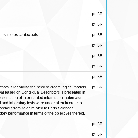
pt_BR
pt_BR
escritores contextuais
pt_BR
pt_BR
pt_BR
pt_BR
pt_BR
 formats is regarding the need to create logical models
pt_BR
ieval based on Contextual Descriptors is presented in
presentation of inter-related information, automaton
l and laboratory tests were undertaken in order to
rchers from fields related to Earth Sciences.
ory performance in terms of the objectives thereof.
pt_BR
pt_BR