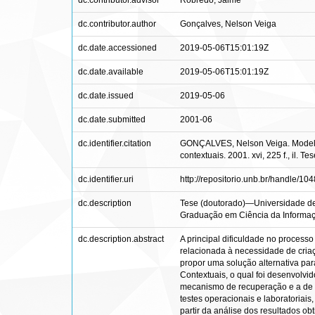
dc.contributor.advisor
Robredo, Jaime
dc.contributor.author
Gonçalves, Nelson Veiga
dc.date.accessioned
2019-05-06T15:01:19Z
dc.date.available
2019-05-06T15:01:19Z
dc.date.issued
2019-05-06
dc.date.submitted
2001-06
dc.identifier.citation
GONÇALVES, Nelson Veiga. Modelo d
contextuais. 2001. xvi, 225 f., il.
dc.identifier.uri
http://repositorio.unb.br/handle/1
dc.description
Tese (doutorado)—Universidade de
Graduação em Ciência da Informaç
dc.description.abstract
A principal dificuldade no processo
relacionada à necessidade de criaç
propor uma solução alternativa pa
Contextuais, o qual foi desenvolvi
mecanismo de recuperação e a de a
testes operacionais e laboratoriais
partir da análise dos resultados o