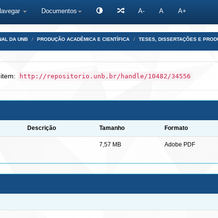
Navegar
Documentos
A-
A
A+
NAL DA UNB
PRODUÇÃO ACADÊMICA E CIENTÍFICA
TESES, DISSERTAÇÕES E PRO
 item:
http://repositorio.unb.br/handle/10482/34556
Descrição
Tamanho
Formato
7,57 MB
Adobe PDF