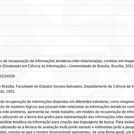
e recuperação de informações temáticas inter-relacionadas, contidas em imagen
 Tese (Doutorado em Ciência da Informação)—Universidade de Brasília, Brasília, 2001
0482/34556
 Brasília, Faculdade de Estudos Sociais Aplicados, Departamento de Ciência da
ão, 2001.
 de recuperação de informações dispostas em diferentes estruturas, como imagens de
ão de modelos lógicos que possam inter-relacionar as informações temáticas conti
ra este problema, apresenta-se, neste trabalho, um modelo de recuperação de inf
do utilizando-se a teoria dos grafos para representação das informações inter-rela
nálise temática da informação para criação das linguagens de busca. Para avali
, utilizando-se a técnica de avaliação multi-ponto variado e entrevistas junto a pes
btidos, conclui-se que o modelo desenvolvido apresentou, de uma forma geral, um 