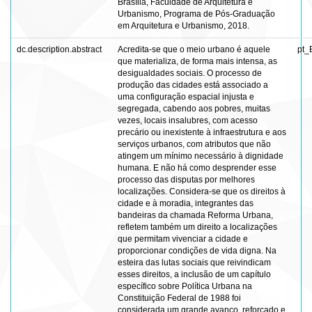
Brasília, Faculdade de Arquitetura e
Urbanismo, Programa de Pós-Graduação
em Arquitetura e Urbanismo, 2018.
dc.description.abstract
Acredita-se que o meio urbano é aquele
pt_
que materializa, de forma mais intensa, as
desigualdades sociais. O processo de
produção das cidades está associado a
uma configuração espacial injusta e
segregada, cabendo aos pobres, muitas
vezes, locais insalubres, com acesso
precário ou inexistente à infraestrutura e aos
serviços urbanos, com atributos que não
atingem um mínimo necessário à dignidade
humana. E não há como desprender esse
processo das disputas por melhores
localizações. Considera-se que os direitos à
cidade e à moradia, integrantes das
bandeiras da chamada Reforma Urbana,
refletem também um direito a localizações
que permitam vivenciar a cidade e
proporcionar condições de vida digna. Na
esteira das lutas sociais que reivindicam
esses direitos, a inclusão de um capítulo
específico sobre Política Urbana na
Constituição Federal de 1988 foi
considerada um grande avanço, reforçado e