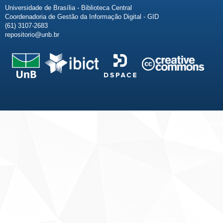
Universidade de Brasília - Biblioteca Central
Coordenadoria de Gestão da Informação Digital - GID
(61) 3107-2683
repositorio@unb.br
Fale conosco
Sobre