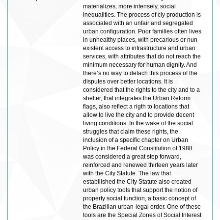
materializes, more intensely, social
inequalities. The process of ciy production is
associated with an unfair and segregated
urban configuration. Poor families often lives
in unhealthy places, with precarious or nun-
existent access to infrastructure and urban
services, with attributes that do not reach the
minimum necessary for human dignity. And
there’s no way to detach this process of the
disputes over better locations. It is
considered that the rights to the city and to a
shelter, that integrates the Urban Reform
flags, also reflect a rigth to locations that
allow to live the city and to provide decent
living conditions. In the wake of the social
struggles that claim these rights, the
inclusion of a specific chapter on Urban
Policy in the Federal Constitution of 1988
was considered a great step forward,
reinforced and renewed thirteen years later
with the City Statute. The law that
estabilished the City Statute also created
urban policy tools that support the notion of
property social function, a basic concept of
the Brazilian urban-legal order. One of these
tools are the Special Zones of Social Interest