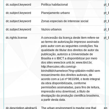
dc.subject.keyword
Política habitacional
pt_
dc.subject.keyword
Planejamento urbano
pt_
dc.subject.keyword
Zonas especiais de interesse social
pt_
dc.subject.keyword
Vazios urbanos
pt_
dc.rights.license
A concessão da licença deste item refere-se
pt_
ao termo de autorização impresso assinado
pelo autor com as seguintes condições: Na
qualidade de titular dos direitos de autor da
publicação, autorizo a Universidade de
Brasília e o IBICT a disponibilizar por meio
dos sites www.bce.unb.br, www.ibict.br,
http://hercules.vtls.com/cgi-
bin/ndltd/chameleon?lng=pt&skin=ndltd sem
ressarcimento dos direitos autorais, de
acordo com a Lei nº 9610/98, o texto integral
da obra disponibilizada, conforme
permissões assinaladas, para fins de leitura,
impressão e/ou download, a título de
divulgação da produção científica brasileira,
a partir desta data.
dc.description.abstract1
The urban environment is maybe one that
en