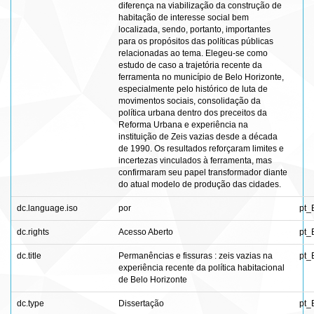
diferença na viabilização da construção de
habitação de interesse social bem
localizada, sendo, portanto, importantes
para os propósitos das políticas públicas
relacionadas ao tema. Elegeu-se como
estudo de caso a trajetória recente da
ferramenta no município de Belo Horizonte,
especialmente pelo histórico de luta de
movimentos sociais, consolidação da
política urbana dentro dos preceitos da
Reforma Urbana e experiência na
instituição de Zeis vazias desde a década
de 1990. Os resultados reforçaram limites e
incertezas vinculados à ferramenta, mas
confirmaram seu papel transformador diante
do atual modelo de produção das cidades.
dc.language.iso
por
pt_
dc.rights
Acesso Aberto
pt_
dc.title
Permanências e fissuras : zeis vazias na
pt_
experiência recente da política habitacional
de Belo Horizonte
dc.type
Dissertação
pt_