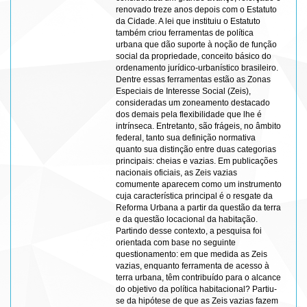
renovado treze anos depois com o Estatuto
da Cidade. A lei que instituiu o Estatuto
também criou ferramentas de política
urbana que dão suporte à noção de função
social da propriedade, conceito básico do
ordenamento jurídico-urbanístico brasileiro.
Dentre essas ferramentas estão as Zonas
Especiais de Interesse Social (Zeis),
consideradas um zoneamento destacado
dos demais pela flexibilidade que lhe é
intrínseca. Entretanto, são frágeis, no âmbito
federal, tanto sua definição normativa
quanto sua distinção entre duas categorias
principais: cheias e vazias. Em publicações
nacionais oficiais, as Zeis vazias
comumente aparecem como um instrumento
cuja característica principal é o resgate da
Reforma Urbana a partir da questão da terra
e da questão locacional da habitação.
Partindo desse contexto, a pesquisa foi
orientada com base no seguinte
questionamento: em que medida as Zeis
vazias, enquanto ferramenta de acesso à
terra urbana, têm contribuído para o alcance
do objetivo da política habitacional? Partiu-
se da hipótese de que as Zeis vazias fazem