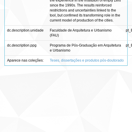
the experience in the instituton of empty Zeis
since the 1990s. The results reinforced
restrictions and uncertainties linked to the
tool, but confimed its transforming role in the
current model of production of the cities.
dc.description.unidade
Faculdade de Arquitetura e Urbanismo
pt_
(FAU)
dc.description.ppg
Programa de Pós-Graduação em Arquitetura
pt_
e Urbanismo
Aparece nas coleções:
Teses, dissertações e produtos pós-doutorado