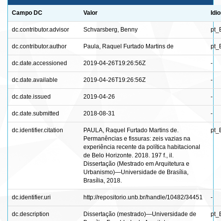
Campo DC
Valor
Idi
dc.contributor.advisor
Schvarsberg, Benny
pt_
dc.contributor.author
Paula, Raquel Furtado Martins de
pt_
dc.date.accessioned
2019-04-26T19:26:56Z
-
dc.date.available
2019-04-26T19:26:56Z
-
dc.date.issued
2019-04-26
-
dc.date.submitted
2018-08-31
-
dc.identifier.citation
PAULA, Raquel Furtado Martins de.
pt_
Permanências e fissuras: zeis vazias na
experiência recente da política habitacional
de Belo Horizonte. 2018. 197 f., il.
Dissertação (Mestrado em Arquitetura e
Urbanismo)—Universidade de Brasília,
Brasília, 2018.
dc.identifier.uri
http://repositorio.unb.br/handle/10482/34451
-
dc.description
Dissertação (mestrado)—Universidade de
pt_