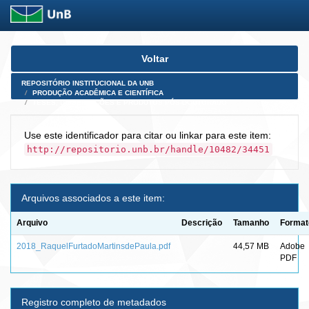
Skip
Voltar
navigation
REPOSITÓRIO INSTITUCIONAL DA UNB
PRODUÇÃO ACADÊMICA E CIENTÍFICA
TESES, DISSERTAÇÕES E PRODUTOS PÓS-DOUTORADO
Use este identificador para citar ou linkar para este item:
http://repositorio.unb.br/handle/10482/34451
Arquivos associados a este item:
Arquivo
Descrição
Tamanho
Format
2018_RaquelFurtadoMartinsdePaula.pdf
44,57 MB
Adobe
PDF
Registro completo de metadados