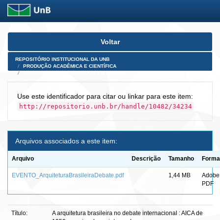
Skip
Voltar
navigation
REPOSITÓRIO INSTITUCIONAL DA UNB
PRODUÇÃO ACADÊMICA E CIENTÍFICA
TRABALHOS APRESENTADOS EM EVENTO
Use este identificador para citar ou linkar para este item:
http://repositorio.unb.br/handle/10482/34234
Arquivos associados a este item:
Arquivo
Descrição
Tamanho
Forma
EVENTO_ArquiteturaBrasileiraDebate.pdf
1,44 MB
Adobe
PDF
Título:
A arquitetura brasileira no debate internacional : AICA de