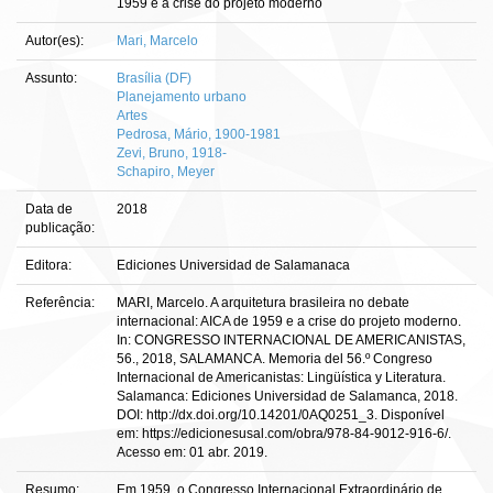
1959 e a crise do projeto moderno
Autor(es):
Mari, Marcelo
Assunto:
Brasília (DF)
Planejamento urbano
Artes
Pedrosa, Mário, 1900-1981
Zevi, Bruno, 1918-
Schapiro, Meyer
Data de
2018
publicação:
Editora:
Ediciones Universidad de Salamanaca
Referência:
MARI, Marcelo. A arquitetura brasileira no debate
internacional: AICA de 1959 e a crise do projeto moderno.
In: CONGRESSO INTERNACIONAL DE AMERICANISTAS,
56., 2018, SALAMANCA. Memoria del 56.º Congreso
Internacional de Americanistas: Lingüística y Literatura.
Salamanca: Ediciones Universidad de Salamanca, 2018.
DOI: http://dx.doi.org/10.14201/0AQ0251_3. Disponível
em: https://edicionesusal.com/obra/978-84-9012-916-6/.
Acesso em: 01 abr. 2019.
Resumo:
Em 1959, o Congresso Internacional Extraordinário de