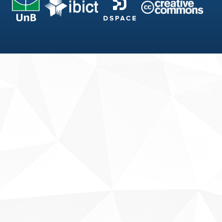
Fale conosco
Sobre