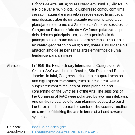
Críticos de Arte (AICA) foi realizado em Brasília, São Paulo
e Rio de Janeiro. No total, o Congresso contou com uma
sessão inaugural e mais oito sessões específicas, cada
uma dessas tratou de um assunto pertinente à ideia de
planejamento urbano e à Síntese das Artes. As sessões do
Congresso Extraordinário da AICA foram polarizadas por
dois debates principais: um, sobre a pertinência do
planejamento urbano adotado para se construir a Capital
no centro geográfico do País; outro, sobre a atualidade ou
anacronismo de se pensar as artes em termos de uma
tendência para a síntese.
Abstract:
In 1959, the Extraordinary International Congress of Art
Critics (IAAC) was held in Brasília, São Paulo and Rio de
Janeiro. In total, Congress included a inaugural session
and eight specific sessions, each of these dealt with a
subject relevant to the idea of urban planning and
concerning on the Synthesis of the Arts. The sessions of
the Congress of IAAC were polarized by two main debates:
one on the relevance of urban planning adopted to build
the Capital in the geographic center of the country, another
on current of thinking the arts in terms of a trend towards
synthesis.
Unidade
Instituto de Artes (IdA)
Acadêmica:
Departamento de Artes Visuais (IdA VIS)