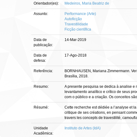
Orientador(es):
Medeiros, Maria Beatriz de
Assunto:
Performance (Arte)
Autoficção
Travestilidade
Ficção científica
Data de
14-Mar-2019
publicação:
Data de
17-Ago-2018
defesa:
Referência:
BORNHAUSEN, Mariana Zimmermann. Vera Pequ
Brasília, 2018.
Resumo:
A presente pesquisa se dedica à analise e 
levantamento analítico e crítico de seus p
com o público e a criação. Os conceitos são
Résumé:
Cette recherche est dédiée a l’analyse et l
critique de ses créations, en pensant comme
travers les concepts de travestilité, camouf
Unidade
Instituto de Artes (IdA)
Acadêmica: