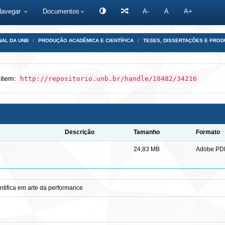
Navegar
Documentos
A-
A
A+
NAL DA UNB
PRODUÇÃO ACADÊMICA E CIENTÍFICA
TESES, DISSERTAÇÕES E PRO
 item:
http://repositorio.unb.br/handle/10482/34216
Descrição
Tamanho
Formato
24,83 MB
Adobe PD
ntifica em arte da performance