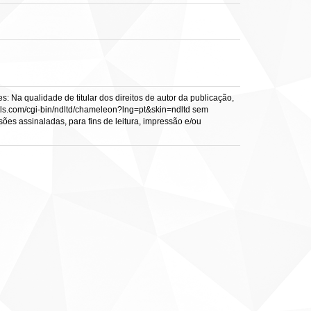
: Na qualidade de titular dos direitos de autor da publicação,
s.vtls.com/cgi-bin/ndltd/chameleon?lng=pt&skin=ndltd sem
sões assinaladas, para fins de leitura, impressão e/ou