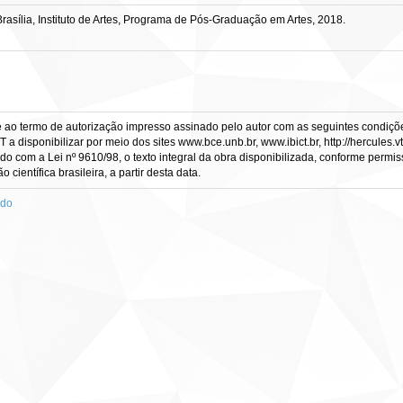
asília, Instituto de Artes, Programa de Pós-Graduação em Artes, 2018.
e ao termo de autorização impresso assinado pelo autor com as seguintes condições
CT a disponibilizar por meio dos sites www.bce.unb.br, www.ibict.br, http://hercule
rdo com a Lei nº 9610/98, o texto integral da obra disponibilizada, conforme permis
científica brasileira, a partir desta data.
ado