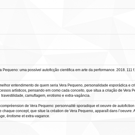
eno: uma possível autoficção cientifica em arte da performance. 2018. 111 f., 
melhor entendimento de quem seria Vera Pequeno, personalidade esporádica e cria
rocessos artísticos, pensando em como cada conceito, que situa a criação de Ver
 travestilidade, camuflagem, erotismo e extra-vagância.
a compréension de Vera Pequeno: personnalité sporadique et oeuvre de autofiction sc
 chaque concept, que situe la création de Vera Pequeno, apparaît dans l’oeuvre. A
lage, érotisme et extra-vagance.