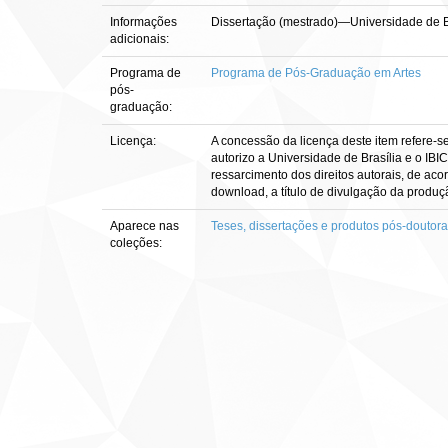
Informações
Dissertação (mestrado)—Universidade de Br
adicionais:
Programa de
Programa de Pós-Graduação em Artes
pós-
graduação:
Licença:
A concessão da licença deste item refere-s
autorizo a Universidade de Brasília e o IBI
ressarcimento dos direitos autorais, de aco
download, a título de divulgação da produção 
Aparece nas
Teses, dissertações e produtos pós-doutor
coleções: