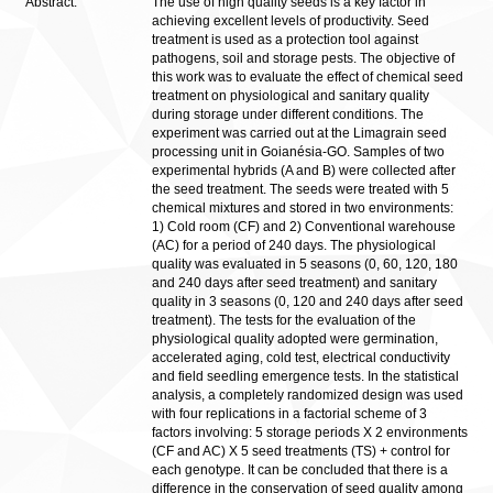
Abstract:
The use of high quality seeds is a key factor in
achieving excellent levels of productivity. Seed
treatment is used as a protection tool against
pathogens, soil and storage pests. The objective of
this work was to evaluate the effect of chemical seed
treatment on physiological and sanitary quality
during storage under different conditions. The
experiment was carried out at the Limagrain seed
processing unit in Goianésia-GO. Samples of two
experimental hybrids (A and B) were collected after
the seed treatment. The seeds were treated with 5
chemical mixtures and stored in two environments:
1) Cold room (CF) and 2) Conventional warehouse
(AC) for a period of 240 days. The physiological
quality was evaluated in 5 seasons (0, 60, 120, 180
and 240 days after seed treatment) and sanitary
quality in 3 seasons (0, 120 and 240 days after seed
treatment). The tests for the evaluation of the
physiological quality adopted were germination,
accelerated aging, cold test, electrical conductivity
and field seedling emergence tests. In the statistical
analysis, a completely randomized design was used
with four replications in a factorial scheme of 3
factors involving: 5 storage periods X 2 environments
(CF and AC) X 5 seed treatments (TS) + control for
each genotype. It can be concluded that there is a
difference in the conservation of seed quality among