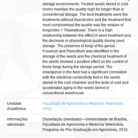
storage environments. Treated seeds stored in cold
rooms maintain the quality high for longer than in
conventional storage. The best treatments were the
treatments without insecticides and the treatment that
most compromised the quality was the mixture of
fungicides + Thiametoxan. There is a high
relationship between the effect of seed treatment and
the decrease in physiological quality during seed
storage. The presence of fungi of the genus
Fusarium and Penicillium was identified in the
storage of the seeds and the chemical treatment of
the seeds showed a positive effect on the control of
these fungi during the storage period. The
emergence in the field had a significant correlation
with the electrical conductivity test in the seeds
stored in the cold chamber and the tests of cold and
accelerated aging in the seeds stored in
conventional warehouse.
Unidade
Faculdade de Agronomia e Medicina Veterinária
Acadêmica:
(FAV)
Informações
Dissertação (mestrado)—Universidade de Brasília,
adicionais:
Faculdade de Agronomia e Medicina Veterinária,
Programa de Pós-Graduação em Agronomia, 2018.