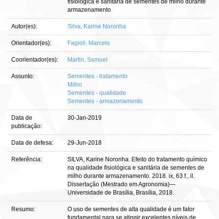
fisiológica e sanitária de sementes de milho durante
armazenamento
Autor(es):
Silva, Karine Noronha
Orientador(es):
Fagioli, Marcelo
Coorientador(es):
Martin, Samuel
Assunto:
Sementes - tratamento
Milho
Sementes - qualidade
Sementes - armazenamento
Data de
30-Jan-2019
publicação:
Data de defesa:
29-Jun-2018
Referência:
SILVA, Karine Noronha. Efeito do tratamento químico
na qualidade fisiológica e sanitária de sementes de
milho durante armazenamento. 2018. ix, 63 f., il.
Dissertação (Mestrado em Agronomia)—
Universidade de Brasília, Brasília, 2018.
Resumo:
O uso de sementes de alta qualidade é um fator
fundamental para se atingir excelentes níveis de