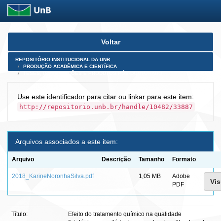
Skip
Voltar
navigation
REPOSITÓRIO INSTITUCIONAL DA UNB
PRODUÇÃO ACADÊMICA E CIENTÍFICA
TESES, DISSERTAÇÕES E PRODUTOS PÓS-DOUTORADO
Use este identificador para citar ou linkar para este item:
http://repositorio.unb.br/handle/10482/33887
Arquivos associados a este item:
Arquivo
Descrição
Tamanho
Formato
2018_KarineNoronhaSilva.pdf
1,05 MB
Adobe
Vis
PDF
Título:
Efeito do tratamento químico na qualidade