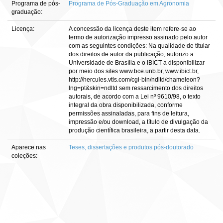
Programa de pós-
Programa de Pós-Graduação em Agronomia
graduação:
Licença:
A concessão da licença deste item refere-se ao
termo de autorização impresso assinado pelo autor
com as seguintes condições: Na qualidade de titular
dos direitos de autor da publicação, autorizo a
Universidade de Brasília e o IBICT a disponibilizar
por meio dos sites www.bce.unb.br, www.ibict.br,
http://hercules.vtls.com/cgi-bin/ndltd/chameleon?
lng=pt&skin=ndltd sem ressarcimento dos direitos
autorais, de acordo com a Lei nº 9610/98, o texto
integral da obra disponibilizada, conforme
permissões assinaladas, para fins de leitura,
impressão e/ou download, a título de divulgação da
produção científica brasileira, a partir desta data.
Aparece nas
Teses, dissertações e produtos pós-doutorado
coleções: