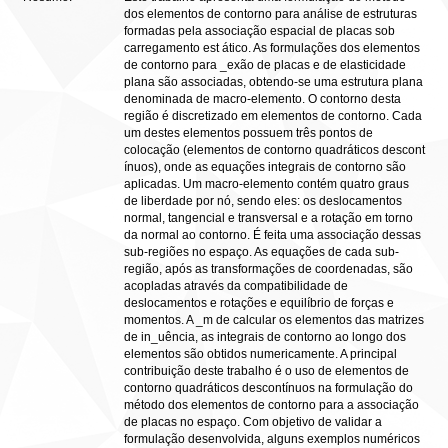
dos elementos de contorno para análise de estruturas
formadas pela associação espacial de placas sob
carregamento est ático. As formulações dos elementos
de contorno para _exão de placas e de elasticidade
plana são associadas, obtendo-se uma estrutura plana
denominada de macro-elemento. O contorno desta
região é discretizado em elementos de contorno. Cada
um destes elementos possuem três pontos de
colocação (elementos de contorno quadráticos descont
ínuos), onde as equações integrais de contorno são
aplicadas. Um macro-elemento contém quatro graus
de liberdade por nó, sendo eles: os deslocamentos
normal, tangencial e transversal e a rotação em torno
da normal ao contorno. É feita uma associação dessas
sub-regiões no espaço. As equações de cada sub-
região, após as transformações de coordenadas, são
acopladas através da compatibilidade de
deslocamentos e rotações e equilíbrio de forças e
momentos. A _m de calcular os elementos das matrizes
de in_uência, as integrais de contorno ao longo dos
elementos são obtidos numericamente. A principal
contribuição deste trabalho é o uso de elementos de
contorno quadráticos descontínuos na formulação do
método dos elementos de contorno para a associação
de placas no espaço. Com objetivo de validar a
formulação desenvolvida, alguns exemplos numéricos