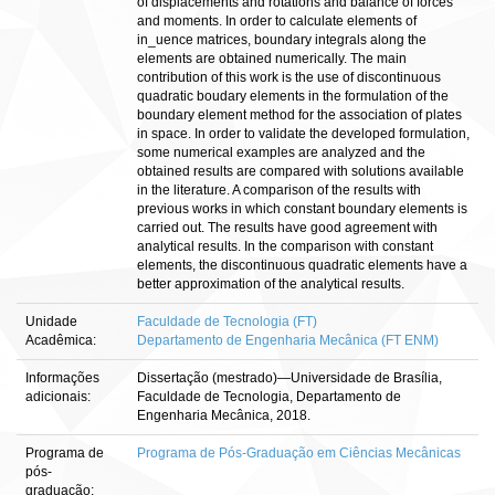
of displacements and rotations and balance of forces
and moments. In order to calculate elements of
in_uence matrices, boundary integrals along the
elements are obtained numerically. The main
contribution of this work is the use of discontinuous
quadratic boudary elements in the formulation of the
boundary element method for the association of plates
in space. In order to validate the developed formulation,
some numerical examples are analyzed and the
obtained results are compared with solutions available
in the literature. A comparison of the results with
previous works in which constant boundary elements is
carried out. The results have good agreement with
analytical results. In the comparison with constant
elements, the discontinuous quadratic elements have a
better approximation of the analytical results.
Unidade
Faculdade de Tecnologia (FT)
Acadêmica:
Departamento de Engenharia Mecânica (FT ENM)
Informações
Dissertação (mestrado)—Universidade de Brasília,
adicionais:
Faculdade de Tecnologia, Departamento de
Engenharia Mecânica, 2018.
Programa de
Programa de Pós-Graduação em Ciências Mecânicas
pós-
graduação: