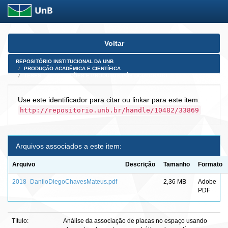
Skip
Voltar
navigation
REPOSITÓRIO INSTITUCIONAL DA UNB
PRODUÇÃO ACADÊMICA E CIENTÍFICA
TESES, DISSERTAÇÕES E PRODUTOS PÓS-DOUTORADO
Use este identificador para citar ou linkar para este item:
http://repositorio.unb.br/handle/10482/33869
Arquivos associados a este item:
Arquivo
Descrição
Tamanho
Formato
2018_DaniloDiegoChavesMateus.pdf
2,36 MB
Adobe
PDF
Título:
Análise da associação de placas no espaço usando