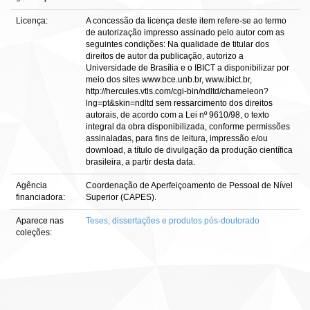
Licença:
A concessão da licença deste item refere-se ao termo
de autorização impresso assinado pelo autor com as
seguintes condições: Na qualidade de titular dos
direitos de autor da publicação, autorizo a
Universidade de Brasília e o IBICT a disponibilizar por
meio dos sites www.bce.unb.br, www.ibict.br,
http://hercules.vtls.com/cgi-bin/ndltd/chameleon?
lng=pt&skin=ndltd sem ressarcimento dos direitos
autorais, de acordo com a Lei nº 9610/98, o texto
integral da obra disponibilizada, conforme permissões
assinaladas, para fins de leitura, impressão e/ou
download, a título de divulgação da produção científica
brasileira, a partir desta data.
Agência
Coordenação de Aperfeiçoamento de Pessoal de Nível
financiadora:
Superior (CAPES).
Aparece nas
Teses, dissertações e produtos pós-doutorado
coleções: