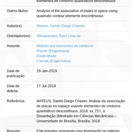
elementos de contorno quadráticos descontínuos
Outros títulos:
Analysis of the association of plates in space using
quadratic contour elements discontinuous
Autor(es):
Mateus, Danilo Diego Chaves
Orientador(es):
Albuquerque, Éder Lima de
Assunto:
Método dos elementos de contorno
Placas (Engenharia)
Elasticidade
Cascas (Engenharia)
Data de
29-Jan-2019
publicação:
Data de
17-Jul-2018
defesa:
Referência:
MATEUS, Danilo Diego Chaves. Análise da associação
de placas no espaço usando elementos de contorno
quadráticos descontínuos. 2018. xv, 75 f., il.
Dissertação (Mestrado em Ciências Mecânicas)—
Universidade de Brasília, Brasília, 2018.
Resumo:
Este trabalho apresenta uma formulação do método