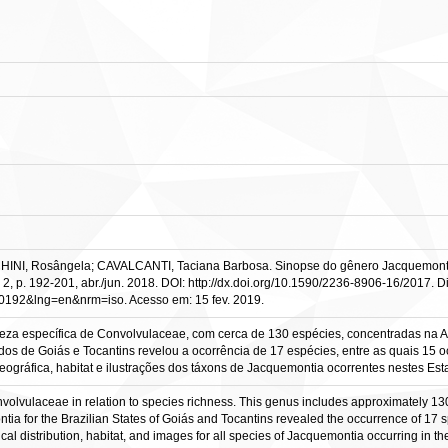
INI, Rosângela; CAVALCANTI, Taciana Barbosa. Sinopse do gênero Jacquemonti
. 2, p. 192-201, abr./jun. 2018. DOI: http://dx.doi.org/10.1590/2236-8906-16/2017. D
0192&lng=en&nrm=iso. Acesso em: 15 fev. 2019.
za específica de Convolvulaceae, com cerca de 130 espécies, concentradas na Amé
os de Goiás e Tocantins revelou a ocorrência de 17 espécies, entre as quais 15 
geográfica, habitat e ilustrações dos táxons de Jacquemontia ocorrentes nestes Est
volvulaceae in relation to species richness. This genus includes approximately 130
montia for the Brazilian States of Goiás and Tocantins revealed the occurrence of 17
cal distribution, habitat, and images for all species of Jacquemontia occurring in th