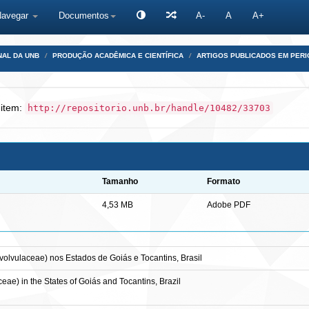
Navegar
Documentos
A-
A
A+
NAL DA UNB
PRODUÇÃO ACADÊMICA E CIENTÍFICA
ARTIGOS PUBLICADOS EM PERI
 item:
http://repositorio.unb.br/handle/10482/33703
Tamanho
Formato
4,53 MB
Adobe PDF
lvulaceae) nos Estados de Goiás e Tocantins, Brasil
ae) in the States of Goiás and Tocantins, Brazil