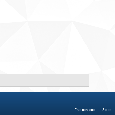
Fale conosco
Sobre