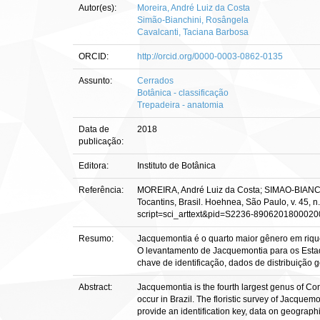
Autor(es):
Moreira, André Luiz da Costa
Simão-Bianchini, Rosângela
Cavalcanti, Taciana Barbosa
ORCID:
http://orcid.org/0000-0003-0862-0135
Assunto:
Cerrados
Botânica - classificação
Trepadeira - anatomia
Data de
2018
publicação:
Editora:
Instituto de Botânica
Referência:
MOREIRA, André Luiz da Costa; SIMAO-BIANCH
Tocantins, Brasil. Hoehnea, São Paulo, v. 45, n
script=sci_arttext&pid=S2236-8906201800020
Resumo:
Jacquemontia é o quarto maior gênero em rique
O levantamento de Jacquemontia para os Estad
chave de identificação, dados de distribuição 
Abstract:
Jacquemontia is the fourth largest genus of Con
occur in Brazil. The floristic survey of Jacque
provide an identification key, data on geographi