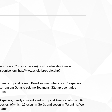
a Choisy (Convolvulaceae) nos Estados de Goiás e
isponível em: http://www.scielo.br/scielo.php?
rica tropical. Para o Brasil são reconhecidas 67 espécies.
ocorrem em Goiás e sete no Tocantins. São apresentados
ados.
 species, mostly concentrated in tropical America, of which 67
 species, of which 15 occur in Goiás and seven in Tocantins. We
e area.