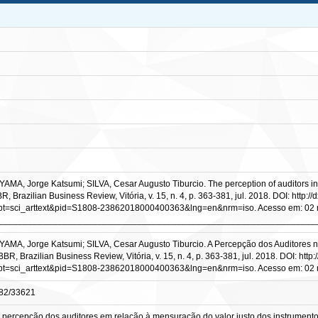
A, Jorge Katsumi; SILVA, Cesar Augusto Tiburcio. The perception of auditors in th
 BBR, Brazilian Business Review, Vitória, v. 15, n. 4, p. 363-381, jul. 2018. DOI: http
script=sci_arttext&pid=S1808-23862018000400363&lng=en&nrm=iso. Acesso em: 02
________________________________________________________________
MA, Jorge Katsumi; SILVA, Cesar Augusto Tiburcio. A Percepção dos Auditores n
BBR, Brazilian Business Review, Vitória, v. 15, n. 4, p. 363-381, jul. 2018. DOI: htt
script=sci_arttext&pid=S1808-23862018000400363&lng=en&nrm=iso. Acesso em: 02
0482/33621
a percepção dos auditores em relação à mensuração do valor justo dos instrumentos