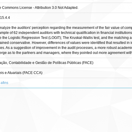
ve Commons License - Attribution 3.0 Not Adapted.
.15.4.4
analyze the auditors' perception regarding the measurement of the fair value of comple
mple of 62 independent auditors with technical qualification in financial institutio
 the Logistic Regression Test (LOGIT); The Kruskal-Wallis test, and the matching anal
ined conservative. However, differences of values were identified that resulted in 
. As a suggestion of improvement in the audit processes, a more robust academic f
verge as to the partners and managers, where they pointed out more agreement wit
ção, Contabilidade e Gestão de Políticas Públicas (FACE)
is e Atuariais (FACE CCA)
 afins