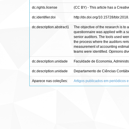
dc.rights.license
(CC BY) - This article has a Creati
dc.identifier.doi
http://dx.doi.org/10.15728/bbr.2018
dc.description.abstract1
The objective of the research is to 
questionnaire was applied with a sa
senior auditors. The tools used were
the process where the auditors rema
measurement of accounting estimates
teams were identified. Opinions di
dc.description.unidade
Faculdade de Economia, Administra
dc.description.unidade
Departamento de Ciências Contábe
Aparece nas coleções:
Artigos publicados em periódicos e