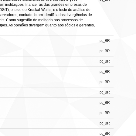
em instituições financeiras das grandes empresas de
OGIT); o teste de Kruskal-Wallis, e o teste de análise de
servadores, contudo foram identificadas divergências de
beis. Como sugestão de melhoria nos processos de
uipes. As opiniões divergem quanto aos sócios e gerentes,
pt_BR
pt_BR
pt_BR
pt_BR
pt_BR
pt_BR
pt_BR
pt_BR
pt_BR
pt_BR