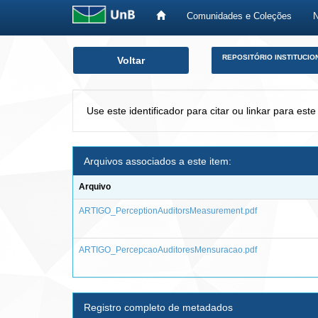
Comunidades e Coleções
Skip
REPOSITÓRIO INSTITUCIO
Voltar
navigation
Use este identificador para citar ou linkar para este
Arquivos associados a este item:
Arquivo
ARTIGO_PerceptionAuditorsMeasurement.pdf
ARTIGO_PercepcaoAuditoresMensuracao.pdf
Registro completo de metadados