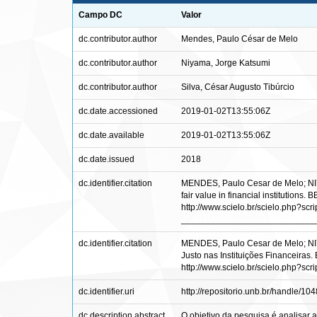
Campo DC
Valor
dc.contributor.author
Mendes, Paulo César de Melo
dc.contributor.author
Niyama, Jorge Katsumi
dc.contributor.author
Silva, César Augusto Tibúrcio
dc.date.accessioned
2019-01-02T13:55:06Z
dc.date.available
2019-01-02T13:55:06Z
dc.date.issued
2018
dc.identifier.citation
MENDES, Paulo Cesar de Melo; NIYAM
fair value in financial institutions.
http://www.scielo.br/scielo.php?
___________________________
dc.identifier.citation
MENDES, Paulo Cesar de Melo; NIYA
Justo nas Instituições Financeiras. 
http://www.scielo.br/scielo.php?
dc.identifier.uri
http://repositorio.unb.br/handle/1
dc.description.abstract
O objetivo da pesquisa é analisar 