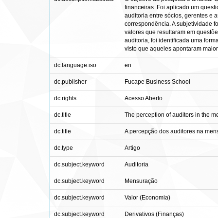
financeiras. Foi aplicado um quest
auditoria entre sócios, gerentes e a
correspondência. A subjetividade f
valores que resultaram em questõe
auditoria, foi identificada uma fo
visto que aqueles apontaram maior
dc.language.iso
en
dc.publisher
Fucape Business School
dc.rights
Acesso Aberto
dc.title
The perception of auditors in the mea
dc.title
A percepção dos auditores na mensu
dc.type
Artigo
dc.subject.keyword
Auditoria
dc.subject.keyword
Mensuração
dc.subject.keyword
Valor (Economia)
dc.subject.keyword
Derivativos (Finanças)