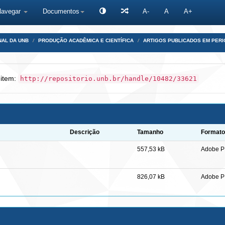
Navegar
Documentos
A-
A
A+
NAL DA UNB
PRODUÇÃO ACADÊMICA E CIENTÍFICA
ARTIGOS PUBLICADOS EM PERI
 item:
http://repositorio.unb.br/handle/10482/33621
Descrição
Tamanho
Formato
557,53 kB
Adobe 
826,07 kB
Adobe 