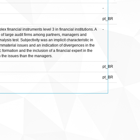
-
pt_BR
x financial instruments level 3 in financial institutions. A
-
ns of large audit firms among partners, managers and
ysis test. Subjectivity was an implicit characteristic in
immaterial issues and an indication of divergences in the
ormation and the inclusion of a financial expert in the
h the issues than the managers.
pt_BR
pt_BR