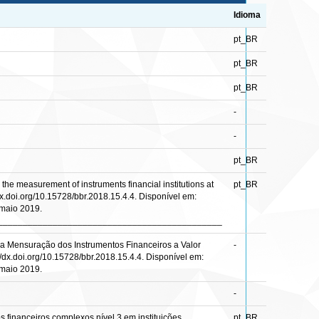
Idioma
pt_BR
pt_BR
pt_BR
-
-
pt_BR
e measurement of instruments financial institutions at
pt_BR
://dx.doi.org/10.15728/bbr.2018.15.4.4. Disponível em:
 maio 2019.
_____________________________________________
a Mensuração dos Instrumentos Financeiros a Valor
-
p://dx.doi.org/10.15728/bbr.2018.15.4.4. Disponível em:
 maio 2019.
-
 financeiros complexos nível 3 em instituições
pt_BR