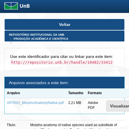
Skip
Voltar
navigation
REPOSITÓRIO INSTITUCIONAL DA UNB
PRODUÇÃO ACADÊMICA E CIENTÍFICA
ARTIGOS PUBLICADOS EM PERIÓDICOS E AFINS
Use este identificador para citar ou linkar para este item:
http://repositorio.unb.br/handle/10482/33412
Arquivos associados a este item:
Arquivo
Tamanho
Formato
ARTIGO_MorphoAnatomyNative.pdf
2,21 MB
Adobe
Visualizar
PDF
Título:
Morpho-anatomy of native species used as substitute of