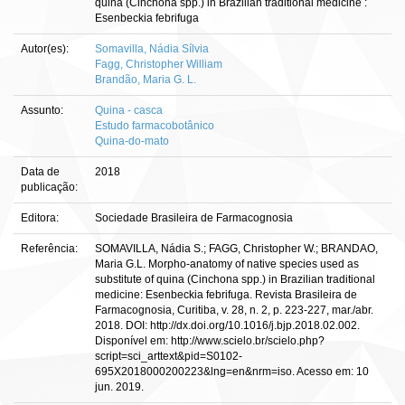
quina (Cinchona spp.) in Brazilian traditional medicine :
Esenbeckia febrifuga
Autor(es):
Somavilla, Nádia Sílvia
Fagg, Christopher William
Brandão, Maria G. L.
Assunto:
Quina - casca
Estudo farmacobotânico
Quina-do-mato
Data de
2018
publicação:
Editora:
Sociedade Brasileira de Farmacognosia
Referência:
SOMAVILLA, Nádia S.; FAGG, Christopher W.; BRANDAO,
Maria G.L. Morpho-anatomy of native species used as
substitute of quina (Cinchona spp.) in Brazilian traditional
medicine: Esenbeckia febrifuga. Revista Brasileira de
Farmacognosia, Curitiba, v. 28, n. 2, p. 223-227, mar./abr.
2018. DOI: http://dx.doi.org/10.1016/j.bjp.2018.02.002.
Disponível em: http://www.scielo.br/scielo.php?
script=sci_arttext&pid=S0102-
695X2018000200223&lng=en&nrm=iso. Acesso em: 10
jun. 2019.