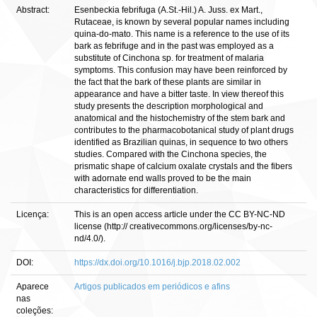
Abstract:
Esenbeckia febrifuga (A.St.-Hil.) A. Juss. ex Mart.,
Rutaceae, is known by several popular names including
quina-do-mato. This name is a reference to the use of its
bark as febrifuge and in the past was employed as a
substitute of Cinchona sp. for treatment of malaria
symptoms. This confusion may have been reinforced by
the fact that the bark of these plants are similar in
appearance and have a bitter taste. In view thereof this
study presents the description morphological and
anatomical and the histochemistry of the stem bark and
contributes to the pharmacobotanical study of plant drugs
identified as Brazilian quinas, in sequence to two others
studies. Compared with the Cinchona species, the
prismatic shape of calcium oxalate crystals and the fibers
with adornate end walls proved to be the main
characteristics for differentiation.
Licença:
This is an open access article under the CC BY-NC-ND
license (http:// creativecommons.org/licenses/by-nc-
nd/4.0/).
DOI:
https://dx.doi.org/10.1016/j.bjp.2018.02.002
Aparece
Artigos publicados em periódicos e afins
nas
coleções: