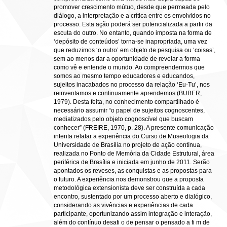
promover crescimento mútuo, desde que permeada pelo
diálogo, a interpretação e a crítica entre os envolvidos no
processo. Esta ação poderá ser potencializada a partir da
escuta do outro. No entanto, quando imposta na forma de
‘depósito de conteúdos’ torna-se inapropriada, uma vez
que reduzimos ‘o outro’ em objeto de pesquisa ou ‘coisas’,
sem ao menos dar a oportunidade de revelar a forma
como vê e entende o mundo. Ao compreendermos que
somos ao mesmo tempo educadores e educandos,
sujeitos inacabados no processo da relação ‘Eu-Tu’, nos
reinventamos e continuamente aprendemos (BUBER,
1979). Desta feita, no conhecimento compartilhado é
necessário assumir “o papel de sujeitos cognoscentes,
mediatizados pelo objeto cognoscível que buscam
conhecer” (FREIRE, 1970, p. 28). A presente comunicação
intenta relatar a experiência do Curso de Museologia da
Universidade de Brasília no projeto de ação contínua,
realizada no Ponto de Memória da Cidade Estrutural, área
periférica de Brasília e iniciada em junho de 2011. Serão
apontados os reveses, as conquistas e as propostas para
o futuro. A experiência nos demonstrou que a proposta
metodológica extensionista deve ser construída a cada
encontro, sustentado por um processo aberto e dialógico,
considerando as vivências e experiências de cada
participante, oportunizando assim integração e interação,
além do contínuo desafi o de pensar o pensado a fi m de