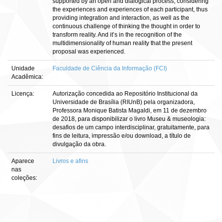
supported by an open and dialogical process, considering
the experiences and experiences of each participant, thus
providing integration and interaction, as well as the
continuous challenge of thinking the thought in order to
transform reality. And it’s in the recognition of the
multidimensionality of human reality that the present
proposal was experienced.
Unidade
Faculdade de Ciência da Informação (FCI)
Acadêmica:
Licença:
Autorização concedida ao Repositório Institucional da
Universidade de Brasília (RIUnB) pela organizadora,
Professora Monique Batista Magaldi, em 11 de dezembro
de 2018, para disponibilizar o livro Museu & museologia:
desafios de um campo interdisciplinar, gratuitamente, para
fins de leitura, impressão e/ou download, a título de
divulgação da obra.
Aparece
Livros e afins
nas
coleções: