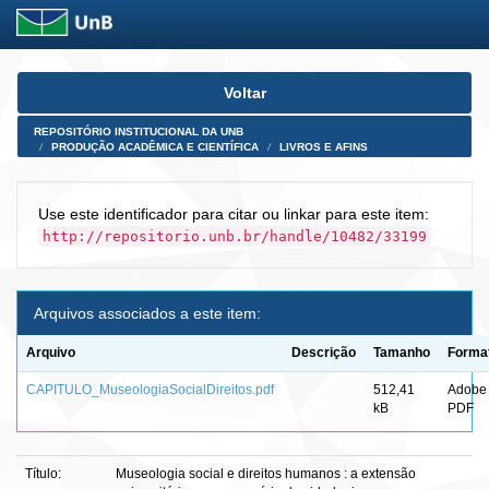
Skip
Voltar
navigation
REPOSITÓRIO INSTITUCIONAL DA UNB
PRODUÇÃO ACADÊMICA E CIENTÍFICA
LIVROS E AFINS
Use este identificador para citar ou linkar para este item:
http://repositorio.unb.br/handle/10482/33199
Arquivos associados a este item:
Arquivo
Descrição
Tamanho
Forma
CAPITULO_MuseologiaSocialDireitos.pdf
512,41
Adobe
kB
PDF
Título:
Museologia social e direitos humanos : a extensão