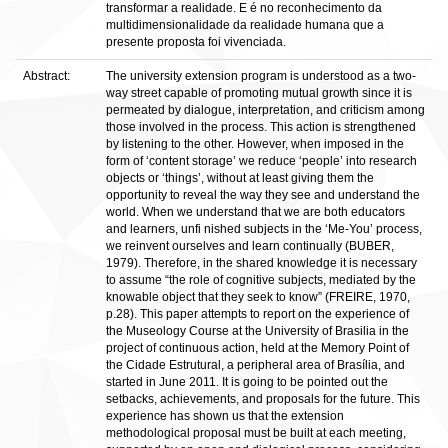
transformar a realidade. E é no reconhecimento da
multidimensionalidade da realidade humana que a
presente proposta foi vivenciada.
Abstract:
The university extension program is understood as a two-
way street capable of promoting mutual growth since it is
permeated by dialogue, interpretation, and criticism among
those involved in the process. This action is strengthened
by listening to the other. However, when imposed in the
form of ‘content storage’ we reduce ‘people’ into research
objects or ‘things’, without at least giving them the
opportunity to reveal the way they see and understand the
world. When we understand that we are both educators
and learners, unfi nished subjects in the ‘Me-You’ process,
we reinvent ourselves and learn continually (BUBER,
1979). Therefore, in the shared knowledge it is necessary
to assume “the role of cognitive subjects, mediated by the
knowable object that they seek to know” (FREIRE, 1970,
p.28). This paper attempts to report on the experience of
the Museology Course at the University of Brasilia in the
project of continuous action, held at the Memory Point of
the Cidade Estrutural, a peripheral area of Brasília, and
started in June 2011. It is going to be pointed out the
setbacks, achievements, and proposals for the future. This
experience has shown us that the extension
methodological proposal must be built at each meeting,