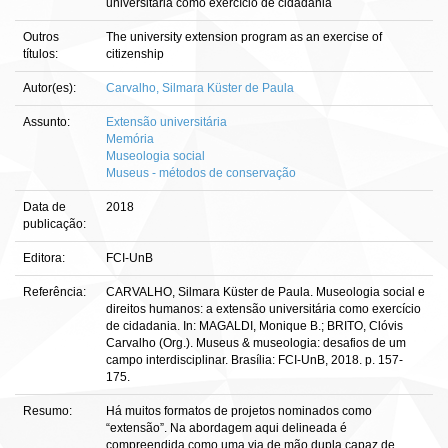
universitária como exercício de cidadania
Outros
The university extension program as an exercise of
títulos:
citizenship
Autor(es):
Carvalho, Silmara Küster de Paula
Assunto:
Extensão universitária
Memória
Museologia social
Museus - métodos de conservação
Data de
2018
publicação:
Editora:
FCI-UnB
Referência:
CARVALHO, Silmara Küster de Paula. Museologia social e
direitos humanos: a extensão universitária como exercício
de cidadania. In: MAGALDI, Monique B.; BRITO, Clóvis
Carvalho (Org.). Museus & museologia: desafios de um
campo interdisciplinar. Brasília: FCI-UnB, 2018. p. 157-
175.
Resumo:
Há muitos formatos de projetos nominados como
“extensão”. Na abordagem aqui delineada é
compreendida como uma via de mão dupla capaz de