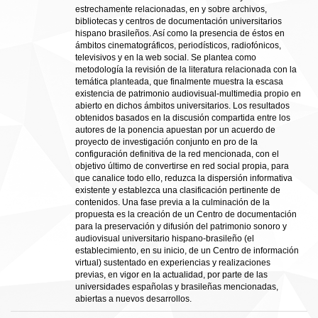
estrechamente relacionadas, en y sobre archivos,
bibliotecas y centros de documentación universitarios
hispano brasileños. Así como la presencia de éstos en
ámbitos cinematográficos, periodísticos, radiofónicos,
televisivos y en la web social. Se plantea como
metodología la revisión de la literatura relacionada con la
temática planteada, que finalmente muestra la escasa
existencia de patrimonio audiovisual-multimedia propio en
abierto en dichos ámbitos universitarios. Los resultados
obtenidos basados en la discusión compartida entre los
autores de la ponencia apuestan por un acuerdo de
proyecto de investigación conjunto en pro de la
configuración definitiva de la red mencionada, con el
objetivo último de convertirse en red social propia, para
que canalice todo ello, reduzca la dispersión informativa
existente y establezca una clasificación pertinente de
contenidos. Una fase previa a la culminación de la
propuesta es la creación de un Centro de documentación
para la preservación y difusión del patrimonio sonoro y
audiovisual universitario hispano-brasileño (el
establecimiento, en su inicio, de un Centro de información
virtual) sustentado en experiencias y realizaciones
previas, en vigor en la actualidad, por parte de las
universidades españolas y brasileñas mencionadas,
abiertas a nuevos desarrollos.