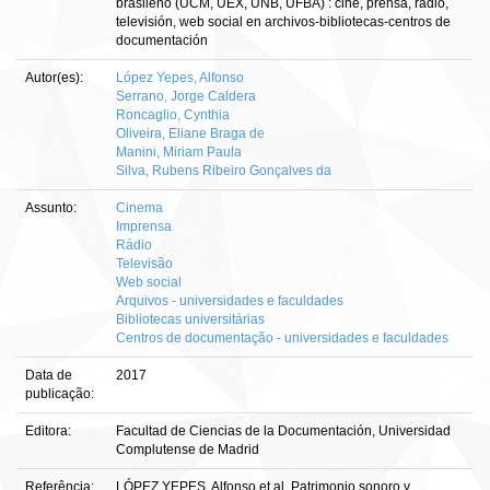
brasileño (UCM, UEX, UNB, UFBA) : cine, prensa, radio,
televisión, web social en archivos-bibliotecas-centros de
documentación
Autor(es):
López Yepes, Alfonso
Serrano, Jorge Caldera
Roncaglio, Cynthia
Oliveira, Eliane Braga de
Manini, Miriam Paula
Silva, Rubens Ribeiro Gonçalves da
Assunto:
Cinema
Imprensa
Rádio
Televisão
Web social
Arquivos - universidades e faculdades
Bibliotecas universitárias
Centros de documentação - universidades e faculdades
Data de
2017
publicação:
Editora:
Facultad de Ciencias de la Documentación, Universidad
Complutense de Madrid
Referência:
LÓPEZ YEPES, Alfonso et al. Patrimonio sonoro y