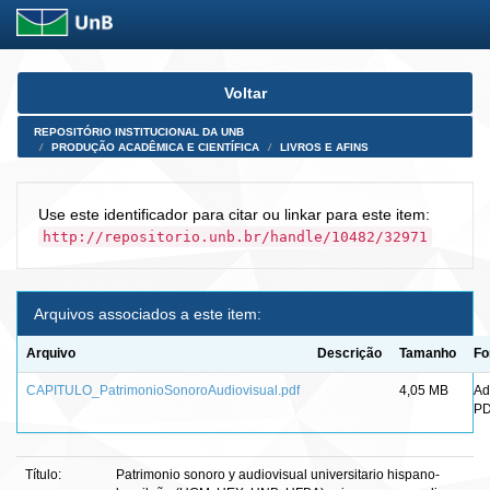
Skip
Voltar
navigation
REPOSITÓRIO INSTITUCIONAL DA UNB
PRODUÇÃO ACADÊMICA E CIENTÍFICA
LIVROS E AFINS
Use este identificador para citar ou linkar para este item:
http://repositorio.unb.br/handle/10482/32971
Arquivos associados a este item:
Arquivo
Descrição
Tamanho
Fo
CAPITULO_PatrimonioSonoroAudiovisual.pdf
4,05 MB
Ad
P
Título:
Patrimonio sonoro y audiovisual universitario hispano-