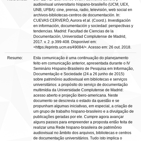
audiovisual universitario hispano-brasileño (UCM, UEX,
UNB, UFBA): cine, prensa, radio, televisión, web social en
archivos-bibliotecas-centros de documentación. In:
CUEVAS CERVERÓ, Aurora et al. (Coord.). Investigación
en información, documentación y sociedad: perspectivas y
tendencias. Madrid: Facultad de Ciencias de la
Documentación, Universidad Complutense de Madrid,
2017. v. 2. p.399-408. Disponível em:
<https://eprints.ucm.es/49084/>. Acesso em: 26 out. 2018.
Resumo:
Esta comunicação é uma continuação do planejamento
feito em comunicação anterior, apresentada durante o IV
Seminário Hispano-Brasileiro de Pesquisa em Informação,
Documentação e Sociedade (24 a 26 junho de 2015)
sobre patrimônio audiovisual em bibliotecas e serviços
universitários: a propósito do serviço de documentação
multimídia da Universidade Complutense de Madrid:
acesso aberto e projeção ibero-americana. Neste
documento se descrevia o estado da questão e se
propunham algumas iniciativas, em especial, a criação de
um grupo de trabalho hispano-brasileiro e a divulgação de
publicações geradas por ele. Cumpre agora avançar
alguns passos para empreender a proposta então feita de
realizar uma Rede hispano-brasileira de patrimônio
audiovisual no âmbito dos arquivos, bibliotecas e centros
de documentação universitários. Tudo isto implica o