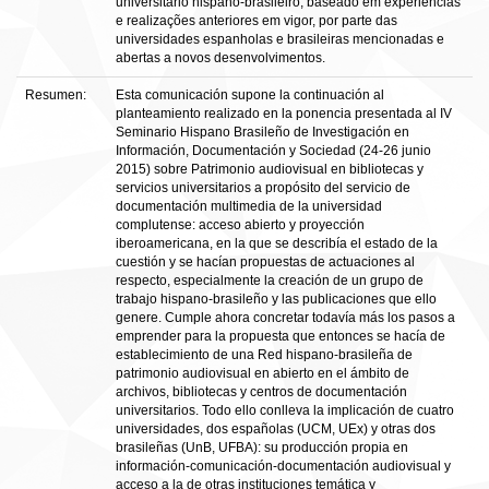
universitário hispano-brasileiro, baseado em experiências
e realizações anteriores em vigor, por parte das
universidades espanholas e brasileiras mencionadas e
abertas a novos desenvolvimentos.
Resumen:
Esta comunicación supone la continuación al
planteamiento realizado en la ponencia presentada al IV
Seminario Hispano Brasileño de Investigación en
Información, Documentación y Sociedad (24-26 junio
2015) sobre Patrimonio audiovisual en bibliotecas y
servicios universitarios a propósito del servicio de
documentación multimedia de la universidad
complutense: acceso abierto y proyección
iberoamericana, en la que se describía el estado de la
cuestión y se hacían propuestas de actuaciones al
respecto, especialmente la creación de un grupo de
trabajo hispano-brasileño y las publicaciones que ello
genere. Cumple ahora concretar todavía más los pasos a
emprender para la propuesta que entonces se hacía de
establecimiento de una Red hispano-brasileña de
patrimonio audiovisual en abierto en el ámbito de
archivos, bibliotecas y centros de documentación
universitarios. Todo ello conlleva la implicación de cuatro
universidades, dos españolas (UCM, UEx) y otras dos
brasileñas (UnB, UFBA): su producción propia en
información-comunicación-documentación audiovisual y
acceso a la de otras instituciones temática y