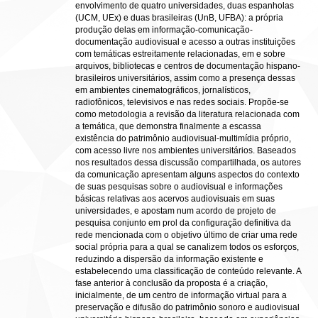
envolvimento de quatro universidades, duas espanholas
(UCM, UEx) e duas brasileiras (UnB, UFBA): a própria
produção delas em informação-comunicação-
documentação audiovisual e acesso a outras instituições
com temáticas estreitamente relacionadas, em e sobre
arquivos, bibliotecas e centros de documentação hispano-
brasileiros universitários, assim como a presença dessas
em ambientes cinematográficos, jornalísticos,
radiofônicos, televisivos e nas redes sociais. Propõe-se
como metodologia a revisão da literatura relacionada com
a temática, que demonstra finalmente a escassa
existência do patrimônio audiovisual-multimídia próprio,
com acesso livre nos ambientes universitários. Baseados
nos resultados dessa discussão compartilhada, os autores
da comunicação apresentam alguns aspectos do contexto
de suas pesquisas sobre o audiovisual e informações
básicas relativas aos acervos audiovisuais em suas
universidades, e apostam num acordo de projeto de
pesquisa conjunto em prol da configuração definitiva da
rede mencionada com o objetivo último de criar uma rede
social própria para a qual se canalizem todos os esforços,
reduzindo a dispersão da informação existente e
estabelecendo uma classificação de conteúdo relevante. A
fase anterior à conclusão da proposta é a criação,
inicialmente, de um centro de informação virtual para a
preservação e difusão do patrimônio sonoro e audiovisual