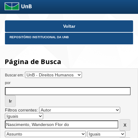
Skip
Voltar
navigation
REPOSITÓRIO INSTITUCIONAL DA UNB
Página de Busca
Buscar em:
por
Filtros correntes: