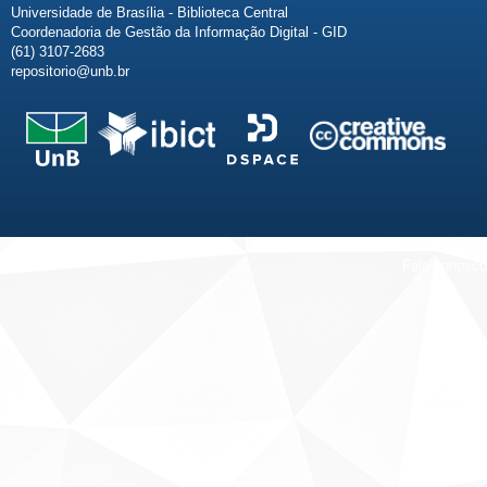
Universidade de Brasília - Biblioteca Central
Coordenadoria de Gestão da Informação Digital - GID
(61) 3107-2683
repositorio@unb.br
Fale conosco
Sobre