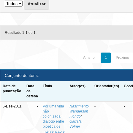
Resultado 1-1 de 1.
Anterior
1
Próximo
Conjunto de itens:
Data de
Data
Título
Autor(es)
Orientador(es)
Coori
publicação
de
defesa
6-Dez-2011
-
Por uma vida
Nascimento,
-
-
não
Wanderson
colonizada :
Flor do
;
diálogo entre
Garrafa,
bioética de
Volnei
intervenção e