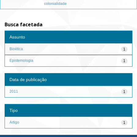
colonialidade
Busca facetada
Assunto
Bioética
1
Epistemologia
1
Data de publicação
2011
1
Tipo
Artigo
1