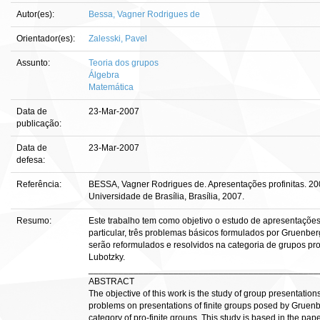
Autor(es):
Bessa, Vagner Rodrigues de
Orientador(es):
Zalesski, Pavel
Assunto:
Teoria dos grupos
Álgebra
Matemática
Data de
23-Mar-2007
publicação:
Data de
23-Mar-2007
defesa:
Referência:
BESSA, Vagner Rodrigues de. Apresentações profinitas. 200
Universidade de Brasília, Brasília, 2007.
Resumo:
Este trabalho tem como objetivo o estudo de apresentações
particular, três problemas básicos formulados por Gruenberg
serão reformulados e resolvidos na categoria de grupos prof
Lubotzky.
______________________________________________
ABSTRACT
The objective of this work is the study of group presentations
problems on presentations of finite groups posed by Gruenbe
category of pro-finite groups. This study is based in the pape