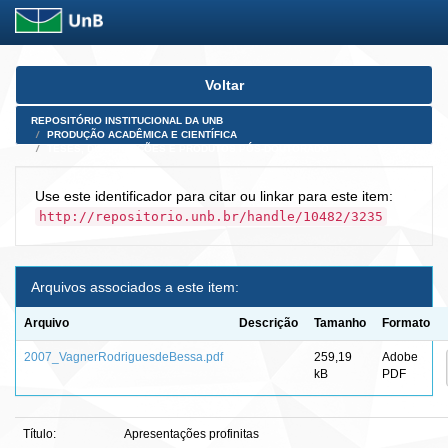
Skip
Voltar
navigation
REPOSITÓRIO INSTITUCIONAL DA UNB
PRODUÇÃO ACADÊMICA E CIENTÍFICA
TESES, DISSERTAÇÕES E PRODUTOS PÓS-DOUTORADO
Use este identificador para citar ou linkar para este item:
http://repositorio.unb.br/handle/10482/3235
Arquivos associados a este item:
Arquivo
Descrição
Tamanho
Formato
2007_VagnerRodriguesdeBessa.pdf
259,19
Adobe
kB
PDF
Título:
Apresentações profinitas