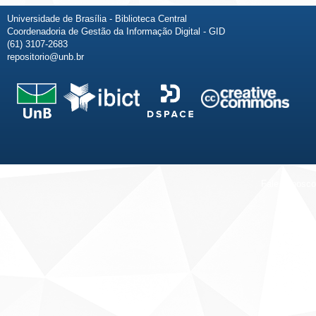
Universidade de Brasília - Biblioteca Central
Coordenadoria de Gestão da Informação Digital - GID
(61) 3107-2683
repositorio@unb.br
Fale conosco
Sobre