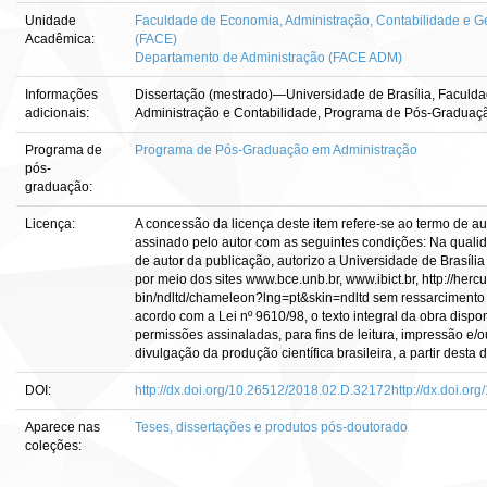
Unidade
Faculdade de Economia, Administração, Contabilidade e Ge
Acadêmica:
(FACE)
Departamento de Administração (FACE ADM)
Informações
Dissertação (mestrado)—Universidade de Brasília, Faculd
adicionais:
Administração e Contabilidade, Programa de Pós-Graduaçã
Programa de
Programa de Pós-Graduação em Administração
pós-
graduação:
Licença:
A concessão da licença deste item refere-se ao termo de a
assinado pelo autor com as seguintes condições: Na qualidad
de autor da publicação, autorizo a Universidade de Brasília 
por meio dos sites www.bce.unb.br, www.ibict.br, http://hercu
bin/ndltd/chameleon?lng=pt&skin=ndltd sem ressarcimento d
acordo com a Lei nº 9610/98, o texto integral da obra dispo
permissões assinaladas, para fins de leitura, impressão e/o
divulgação da produção científica brasileira, a partir desta d
DOI:
http://dx.doi.org/10.26512/2018.02.D.32172http://dx.doi.o
Aparece nas
Teses, dissertações e produtos pós-doutorado
coleções: