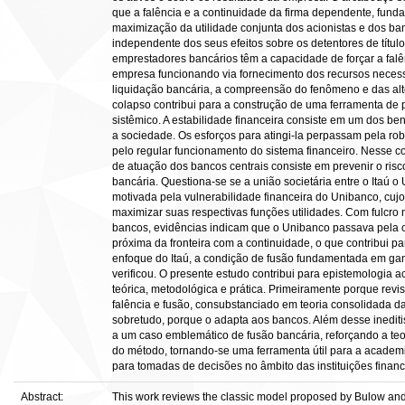
que a falência e a continuidade da firma dependente, fun
maximização da utilidade conjunta dos acionistas e dos b
independente dos seus efeitos sobre os detentores de título
emprestadores bancários têm a capacidade de forçar a falê
empresa funcionando via fornecimento dos recursos necess
liquidação bancária, a compreensão do fenômeno e das alte
colapso contribui para a construção de uma ferramenta de 
sistêmico. A estabilidade financeira consiste em um dos be
a sociedade. Os esforços para atingi-la perpassam pela ro
pelo regular funcionamento do sistema financeiro. Nesse c
de atuação dos bancos centrais consiste em prevenir o risc
bancária. Questiona-se se a união societária entre o Itaú 
motivada pela vulnerabilidade financeira do Unibanco, cuj
maximizar suas respectivas funções utilidades. Com fulcr
bancos, evidências indicam que o Unibanco passava pela ci
próxima da fronteira com a continuidade, o que contribui p
enfoque do Itaú, a condição de fusão fundamentada em gan
verificou. O presente estudo contribui para epistemologia
teórica, metodológica e prática. Primeiramente porque revis
falência e fusão, consubstanciado em teoria consolidada da
sobretudo, porque o adapta aos bancos. Além desse inediti
a um caso emblemático de fusão bancária, reforçando a teor
do método, tornando-se uma ferramenta útil para a academi
para tomadas de decisões no âmbito das instituições financ
Abstract:
This work reviews the classic model proposed by Bulow an