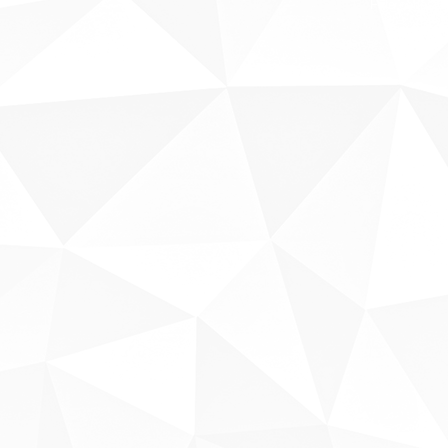
Fale conosco
Sobre