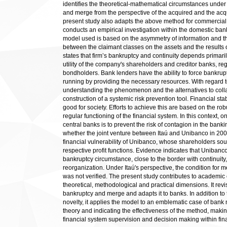
identifies the theoretical-mathematical circumstances under
and merge from the perspective of the acquired and the acqui
present study also adapts the above method for commercial b
conducts an empirical investigation within the domestic ban
model used is based on the asymmetry of information and the 
between the claimant classes on the assets and the results
states that firm’s bankruptcy and continuity depends primari
utility of the company's shareholders and creditor banks, reg
bondholders. Bank lenders have the ability to force bankrup
running by providing the necessary resources. With regard t
understanding the phenomenon and the alternatives to colla
construction of a systemic risk prevention tool. Financial stab
good for society. Efforts to achieve this are based on the ro
regular functioning of the financial system. In this context, o
central banks is to prevent the risk of contagion in the bankin
whether the joint venture between Itaú and Unibanco in 20
financial vulnerability of Unibanco, whose shareholders sou
respective profit functions. Evidence indicates that Unibanc
bankruptcy circumstance, close to the border with continuity,
reorganization. Under Itaú's perspective, the condition for 
was not verified. The present study contributes to academic 
theoretical, methodological and practical dimensions. It revis
bankruptcy and merge and adapts it to banks. In addition to
novelty, it applies the model to an emblematic case of bank 
theory and indicating the effectiveness of the method, making 
financial system supervision and decision making within finan