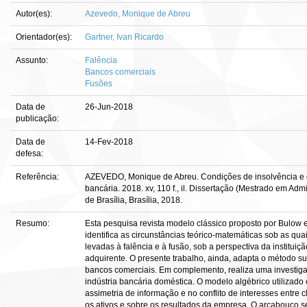
Autor(es):
Azevedo, Monique de Abreu
Orientador(es):
Gartner, Ivan Ricardo
Assunto:
Falência
Bancos comerciais
Fusões
Data de
26-Jun-2018
publicação:
Data de
14-Fev-2018
defesa:
Referência:
AZEVEDO, Monique de Abreu. Condições de insolvência e d
bancária. 2018. xv, 110 f., il. Dissertação (Mestrado em A
de Brasília, Brasília, 2018.
Resumo:
Esta pesquisa revista modelo clássico proposto por Bulow
identifica as circunstâncias teórico-matemáticas sob as qua
levadas à falência e à fusão, sob a perspectiva da instituiç
adquirente. O presente trabalho, ainda, adapta o método s
bancos comerciais. Em complemento, realiza uma investig
indústria bancária doméstica. O modelo algébrico utilizado
assimetria de informação e no conflito de interesses entre 
os ativos e sobre os resultados da empresa. O arcabouço 