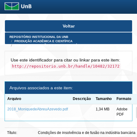
Skip
Voltar
navigation
REPOSITÓRIO INSTITUCIONAL DA UNB
PRODUÇÃO ACADÊMICA E CIENTÍFICA
TESES, DISSERTAÇÕES E PRODUTOS PÓS-DOUTORADO
Use este identificador para citar ou linkar para este item:
http://repositorio.unb.br/handle/10482/32172
Arquivos associados a este item:
Arquivo
Descrição
Tamanho
Formato
2018_MoniquedeAbreuAzevedo.pdf
1,34 MB
Adobe
PDF
Título:
Condições de insolvência e de fusão na indústria bancária