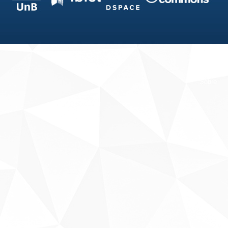
Fale conosco
Sobre