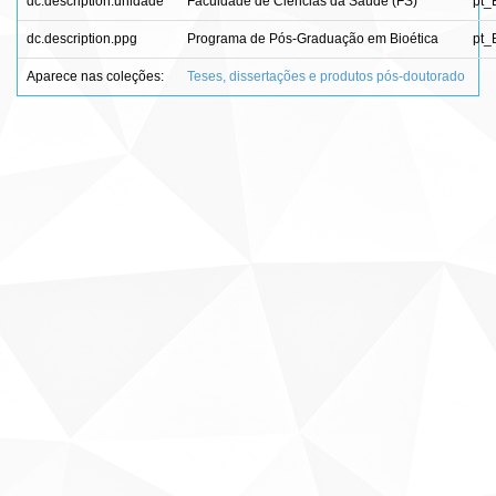
dc.description.unidade
Faculdade de Ciências da Saúde (FS)
pt_
dc.description.ppg
Programa de Pós-Graduação em Bioética
pt_
Aparece nas coleções:
Teses, dissertações e produtos pós-doutorado