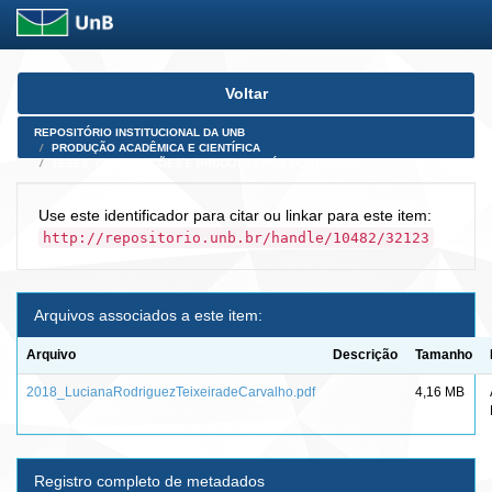
Skip
Voltar
navigation
REPOSITÓRIO INSTITUCIONAL DA UNB
PRODUÇÃO ACADÊMICA E CIENTÍFICA
TESES, DISSERTAÇÕES E PRODUTOS PÓS-DOUTORADO
Use este identificador para citar ou linkar para este item:
http://repositorio.unb.br/handle/10482/32123
Arquivos associados a este item:
Arquivo
Descrição
Tamanho
2018_LucianaRodriguezTeixeiradeCarvalho.pdf
4,16 MB
Registro completo de metadados