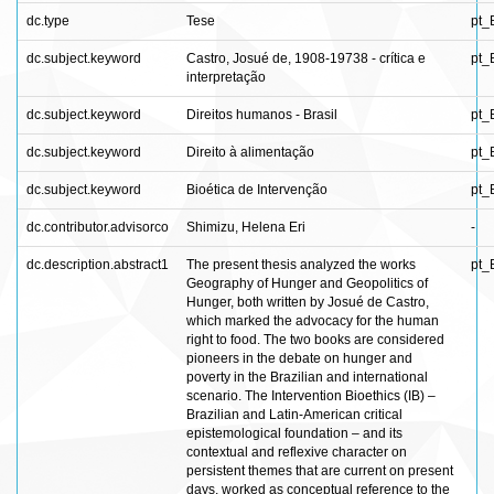
dc.type
Tese
pt_
dc.subject.keyword
Castro, Josué de, 1908-19738 - crítica e
pt_
interpretação
dc.subject.keyword
Direitos humanos - Brasil
pt_
dc.subject.keyword
Direito à alimentação
pt_
dc.subject.keyword
Bioética de Intervenção
pt_
dc.contributor.advisorco
Shimizu, Helena Eri
-
dc.description.abstract1
The present thesis analyzed the works
pt_
Geography of Hunger and Geopolitics of
Hunger, both written by Josué de Castro,
which marked the advocacy for the human
right to food. The two books are considered
pioneers in the debate on hunger and
poverty in the Brazilian and international
scenario. The Intervention Bioethics (IB) –
Brazilian and Latin-American critical
epistemological foundation – and its
contextual and reflexive character on
persistent themes that are current on present
days, worked as conceptual reference to the