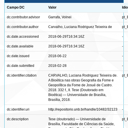
Campo DC
Valor
Idi
dc.contributor.advisor
Garrafa, Volnei
pt_
dc.contributor.author
Carvalho, Luciana Rodriguez Teixeira de
pt_
dc.date.accessioned
2018-06-29T16:34:16Z
-
dc.date.available
2018-06-29T16:34:16Z
-
dc.date.issued
2018-06-22
-
dc.date.submitted
2018-02-28
-
dc.identifier.citation
CARVALHO, Luciana Rodriguez Teixeira de.
pt_
A Bioética nas obras Geografia da Fome e
Geopolítica da Fome de Josué de Castro.
2018. 332 f., Il. Tese (Doutorado em
Bioética) — Universidade de Brasília,
Brasília, 2018.
dc.identifier.uri
http://repositorio.unb.br/handle/10482/32123
-
dc.description
Tese (doutorado) — Universidade de
pt_
Brasília, Faculdade de Ciências da Saúde,