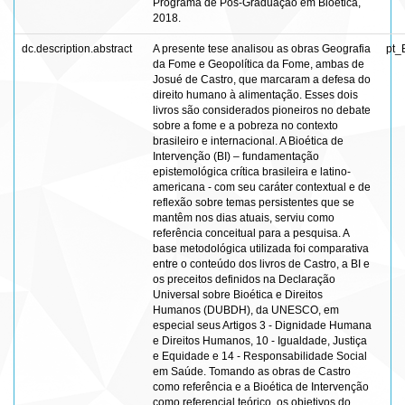
Programa de Pós-Graduação em Bioética,
2018.
dc.description.abstract
A presente tese analisou as obras Geografia
pt_
da Fome e Geopolítica da Fome, ambas de
Josué de Castro, que marcaram a defesa do
direito humano à alimentação. Esses dois
livros são considerados pioneiros no debate
sobre a fome e a pobreza no contexto
brasileiro e internacional. A Bioética de
Intervenção (BI) – fundamentação
epistemológica crítica brasileira e latino-
americana - com seu caráter contextual e de
reflexão sobre temas persistentes que se
mantêm nos dias atuais, serviu como
referência conceitual para a pesquisa. A
base metodológica utilizada foi comparativa
entre o conteúdo dos livros de Castro, a BI e
os preceitos definidos na Declaração
Universal sobre Bioética e Direitos
Humanos (DUBDH), da UNESCO, em
especial seus Artigos 3 - Dignidade Humana
e Direitos Humanos, 10 - Igualdade, Justiça
e Equidade e 14 - Responsabilidade Social
em Saúde. Tomando as obras de Castro
como referência e a Bioética de Intervenção
como referencial teórico, os objetivos do