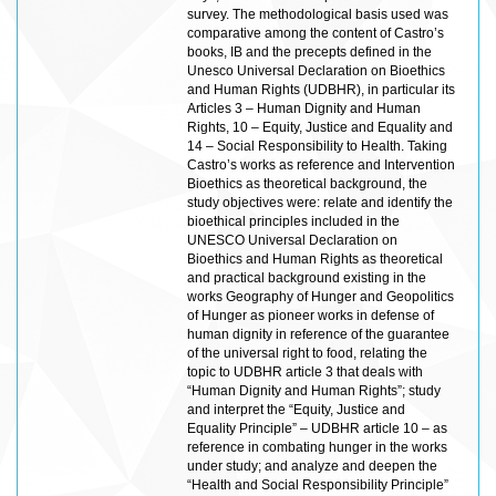
survey. The methodological basis used was
comparative among the content of Castro’s
books, IB and the precepts defined in the
Unesco Universal Declaration on Bioethics
and Human Rights (UDBHR), in particular its
Articles 3 – Human Dignity and Human
Rights, 10 – Equity, Justice and Equality and
14 – Social Responsibility to Health. Taking
Castro’s works as reference and Intervention
Bioethics as theoretical background, the
study objectives were: relate and identify the
bioethical principles included in the
UNESCO Universal Declaration on
Bioethics and Human Rights as theoretical
and practical background existing in the
works Geography of Hunger and Geopolitics
of Hunger as pioneer works in defense of
human dignity in reference of the guarantee
of the universal right to food, relating the
topic to UDBHR article 3 that deals with
“Human Dignity and Human Rights”; study
and interpret the “Equity, Justice and
Equality Principle” – UDBHR article 10 – as
reference in combating hunger in the works
under study; and analyze and deepen the
“Health and Social Responsibility Principle”