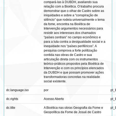
compará-las à DUBDH, avaliando sua
relação com a Bioética. O trabalho procura
demonstrar que o olhar de Castro sobre as
iniquidades e sobre a “conspiração de
silêncio” que rodeia universalmente o tema
da fome, encontra na Bioética de
Intervenção argumentos necessários para
resistir aos interesses dos chamados
“países centrais” no campo econômico e
para a luta contra a desigualdade social e a
inequidade nos “países periféricos”. A
pesquisa comprova a forte politização
contida nas obras de Castro e sua
articulação direta com os instrumentos
teórico-práticos propostos pela Bioética de
Intervenção e com os princípios elencados
da DUBDH e que possam promover ações
transformadoras concretas na realidade
social existente.
dc.language.iso
por
pt_
dc.rights
Acesso Aberto
pt_
dc.title
A Bioética nas obras Geografia da Fome e
pt_
Geopolítica da Fome de Josué de Castro