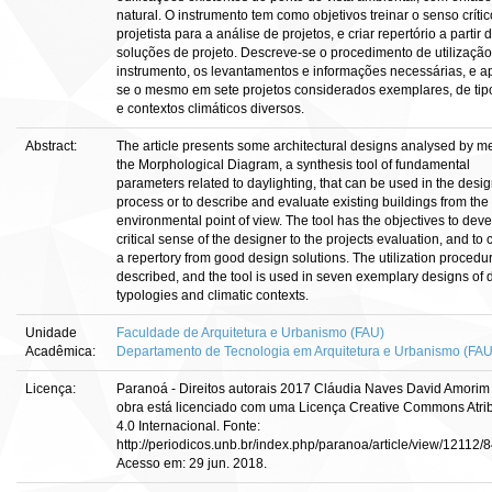
natural. O instrumento tem como objetivos treinar o senso críti
projetista para a análise de projetos, e criar repertório a partir
soluções de projeto. Descreve-se o procedimento de utilizaçã
instrumento, os levantamentos e informações necessárias, e ap
se o mesmo em sete projetos considerados exemplares, de tip
e contextos climáticos diversos.
Abstract:
The article presents some architectural designs analysed by m
the Morphological Diagram, a synthesis tool of fundamental
parameters related to daylighting, that can be used in the desi
process or to describe and evaluate existing buildings from the
environmental point of view. The tool has the objectives to dev
critical sense of the designer to the projects evaluation, and to 
a repertory from good design solutions. The utilization procedur
described, and the tool is used in seven exemplary designs of 
typologies and climatic contexts.
Unidade
Faculdade de Arquitetura e Urbanismo (FAU)
Acadêmica:
Departamento de Tecnologia em Arquitetura e Urbanismo (FA
Licença:
Paranoá - Direitos autorais 2017 Cláudia Naves David Amorim 
obra está licenciado com uma Licença Creative Commons Atri
4.0 Internacional. Fonte:
http://periodicos.unb.br/index.php/paranoa/article/view/12112/
Acesso em: 29 jun. 2018.