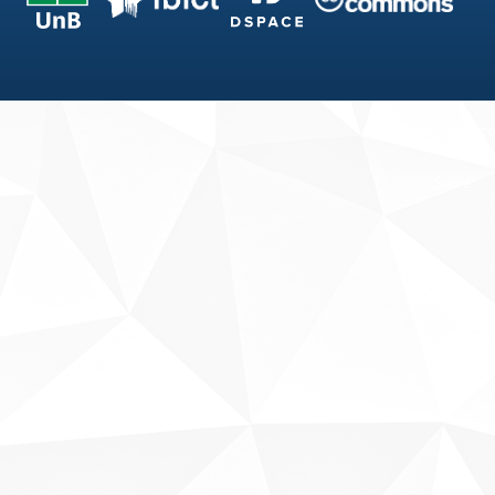
Fale conosco
Sobre