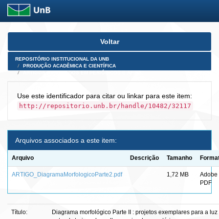
Skip
Voltar
navigation
REPOSITÓRIO INSTITUCIONAL DA UNB
PRODUÇÃO ACADÊMICA E CIENTÍFICA
ARTIGOS PUBLICADOS EM PERIÓDICOS E AFINS
Use este identificador para citar ou linkar para este item:
http://repositorio.unb.br/handle/10482/32117
Arquivos associados a este item:
Arquivo
Descrição
Tamanho
Forma
ARTIGO_DiagramaMorfologicoParte2.pdf
1,72 MB
Adobe
PDF
Título:
Diagrama morfológico Parte II : projetos exemplares para a luz