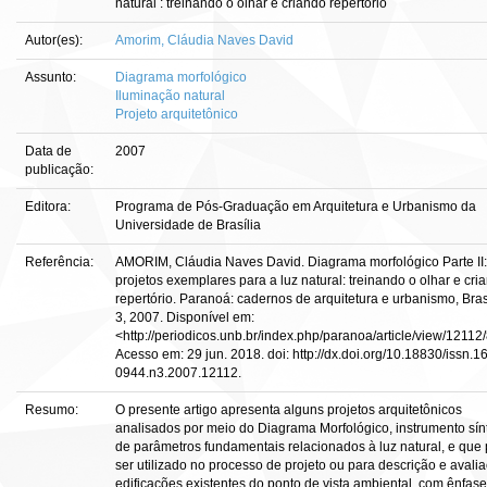
natural : treinando o olhar e criando repertório
Autor(es):
Amorim, Cláudia Naves David
Assunto:
Diagrama morfológico
Iluminação natural
Projeto arquitetônico
Data de
2007
publicação:
Editora:
Programa de Pós-Graduação em Arquitetura e Urbanismo da
Universidade de Brasília
Referência:
AMORIM, Cláudia Naves David. Diagrama morfológico Parte II:
projetos exemplares para a luz natural: treinando o olhar e cri
repertório. Paranoá: cadernos de arquitetura e urbanismo, Brasí
3, 2007. Disponível em:
<http://periodicos.unb.br/index.php/paranoa/article/view/12112
Acesso em: 29 jun. 2018. doi: http://dx.doi.org/10.18830/issn.1
0944.n3.2007.12112.
Resumo:
O presente artigo apresenta alguns projetos arquitetônicos
analisados por meio do Diagrama Morfológico, instrumento sín
de parâmetros fundamentais relacionados à luz natural, e que
ser utilizado no processo de projeto ou para descrição e avali
edificações existentes do ponto de vista ambiental, com ênfase